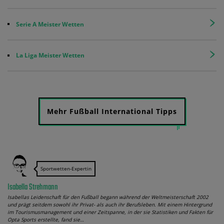
Serie A Meister Wetten
La Liga Meister Wetten
Mehr Fußball International Tipps
Sportwetten-Expertin
Isabella Strehmann
Isabellas Leidenschaft für den Fußball begann während der Weltmeisterschaft 2002
und prägt seitdem sowohl ihr Privat- als auch ihr Berufsleben. Mit einem Hintergrund
im Tourismusmanagement und einer Zeitspanne, in der sie Statistiken und Fakten für
Opta Sports erstellte, fand sie…