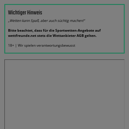
Wichtiger Hinweis
„Wetten kann Spaß, aber auch süchtig machen!“
Bitte beachtet, dass für die Sportwetten-Angebote auf
wettfreunde.net stets die Wettanbieter AGB gelten.
18+ | Wir spielen verantwortungsbewusst