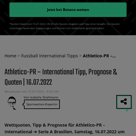
Jetzt bei
Betano
wetten
*Quoten Stand vom 15.07.2022‚ 08⁚45 Uhr Quoten Angaben und Tipp ohne Gewähr. Die Quoten
unterliegen laufenden Anpassungen und können sich mittlerweile geändert haben.
Home
>
Fussball International Tipps
>
Athletico-PR –…
Athletico-PR – International Tipp, Prognose &
Quoten | 16.07.2022
Aktualisiert am 15.07.2022 - 8:50 Uhr
Von Isabella Strehmann
Sportwetten-Expertin
Wettquoten, Tipp & Prognose für Athletico-PR –
International ➔ Serie A Brasilien, Samstag, 16.07.2022 um