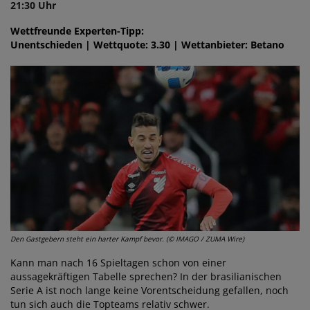
21:30 Uhr
Wettfreunde Experten-Tipp:
Unentschieden | Wettquote: 3.30 | Wettanbieter: Betano
Den Gastgebern steht ein harter Kampf bevor. (© IMAGO / ZUMA Wire)
Kann man nach 16 Spieltagen schon von einer
aussagekräftigen Tabelle sprechen? In der brasilianischen
Serie A ist noch lange keine Vorentscheidung gefallen, noch
tun sich auch die Topteams relativ schwer.