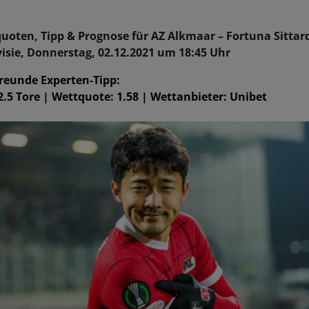
WhatsApp
Sportwetten Tipps
uoten, Tipp & Prognose für AZ Alkmaar – Fortuna Sittar
visie, Donnerstag, 02.12.2021 um 18:45 Uhr
reunde Experten-Tipp:
2.5 Tore | Wettquote: 1.58 | Wettanbieter: Unibet