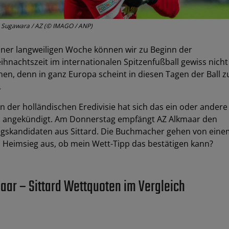
i Sugawara / AZ (© IMAGO / ANP)
iner langweiligen Woche können wir zu Beginn der
ihnachtszeit im internationalen Spitzenfußball gewiss nicht
hen, denn in ganz Europa scheint in diesen Tagen der Ball z
.
n der holländischen Eredivisie hat sich das ein oder andere
 angekündigt. Am Donnerstag empfängt AZ Alkmaar den
egskandidaten aus Sittard. Die Buchmacher gehen von eine
n Heimsieg aus, ob mein Wett-Tipp das bestätigen kann?
aar – Sittard Wettquoten im Vergleich