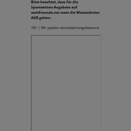
Bitte beachtet, dass für die
Sportwetten-Angebote auf
wettfreunde.net stets die Wettanbieter
AGB gelten.
18+ | Wir spielen verantwortungsbewusst