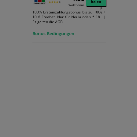
holen
Wettbonus
100% Ersteinzahlungsbonus bis zu 100€ +
10 € Freebet. Nur für Neukunden * 18+ |
Es gelten die AGB.
Bonus Bedingungen