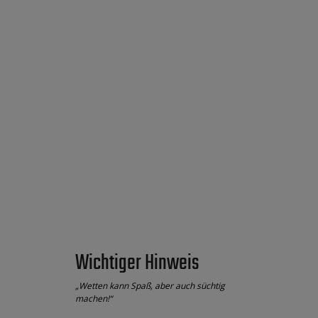
Wichtiger Hinweis
„Wetten kann Spaß, aber auch süchtig
machen!“