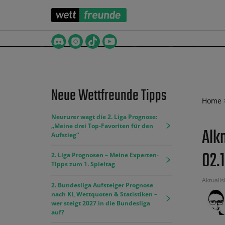
Fussball Tipps
Fussball Quoten
And
And
Bundesliga Tipps & Prognosen
Bundesliga Quoten
Sportwetten Apps im Test
Gratiswetten & Freebets
Baske
Wimb
Tipps
2. Liga Tipps – Experten-
Deutscher Meister
Deutsche Wettanbieter
Quotenboosts heute
Tour 
Prognosen zur 2. Bundesliga
Tenni
Neue Wettfreunde Tipps
Home
Bundesliga Absteiger
Wettanbieter mit PayPal
Bet365 Angebotscode
Forme
Champions League Tipps
Darts
Neururer wagt die 2. Liga Prognose:
„Meine drei Top-Favoriten für den
Alk
Bundesliga Torschützenkönig
Wettanbieter ohne Steuer
Betano Promo Code
Moto
Aufstieg“
Europa League Tipps
Handb
02.
2. Liga Prognosen – Meine Experten-
2. Bundesliga Quoten
Fußball Wettanbieter
Bet at home Quotenboost
Supe
Tipps zum 1. Spieltag
Conference League Tipps
Eisho
Aktualis
2. Bundesliga Aufsteiger Prognose
2. Bundesliga Meister
Darts Wettanbieter
Bwin Bonus Code
nach KI, Wettquoten & Statistiken –
Fussball International Tipps
NFL T
wer steigt 2027 in die Bundesliga
auf?
Expe
3. Liga Quoten
Neue Wettanbieter 2026
Interwetten Bonus Code