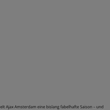
ielt Ajax Amsterdam eine bislang fabelhafte Saison – und