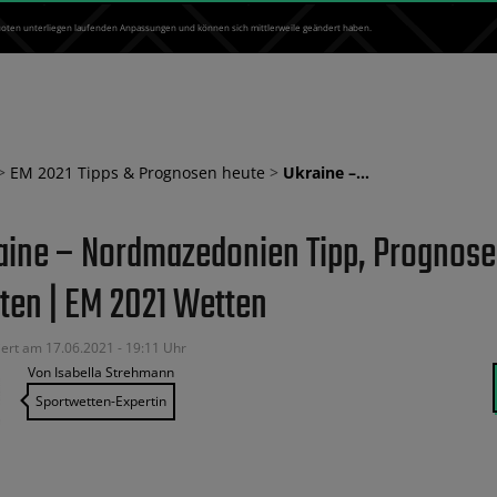
ten unterliegen laufenden Anpassungen und können sich mittlerweile geändert haben.
Sportwetten Tipps
>
EM 2021 Tipps & Prognosen heute
>
Ukraine –…
aine – Nordmazedonien Tipp, Prognose
ten | EM 2021 Wetten
iert am 17.06.2021 - 19:11 Uhr
Von Isabella Strehmann
Sportwetten-Expertin
WhatsApp