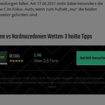
heidungen fallen. Am 17.06.2021 steht dabei besonders die
e C im Fokus. Auch, wenn zum Auftakt „nur“ die beiden
seiter gefordert sind.
ine vs Nordmazedonien Wetten: 3 heiße Tipps
2.00
BET365
bet365
besuch
Über 2,5 Tore
oten Stand vom 17.06.2021‚ 13⁚10 Uhr Quoten Angaben und Tipp ohne Gewähr.
uoten unterliegen laufenden Anpassungen und können sich mittlerweile geände
haben.