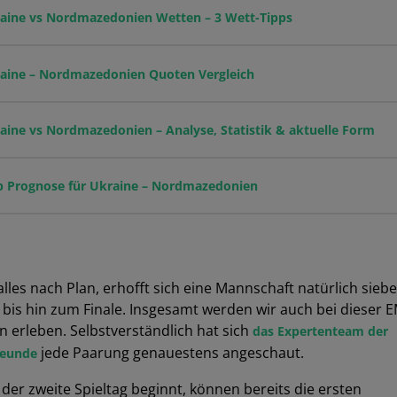
aine vs Nordmazedonien Wetten – 3 Wett-Tipps
aine – Nordmazedonien Quoten Vergleich
aine vs Nordmazedonien – Analyse, Statistik & aktuelle Form
p Prognose für Ukraine – Nordmazedonien
alles nach Plan, erhofft sich eine Mannschaft natürlich sieb
 bis hin zum Finale. Insgesamt werden wir auch bei dieser 
n erleben. Selbstverständlich hat sich
das Expertenteam der
jede Paarung genauestens angeschaut.
reunde
der zweite Spieltag beginnt, können bereits die ersten