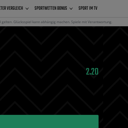
TER VERGLEICH
SPORTWETTEN BONUS
SPORT IM TV
 gelten. Glücksspiel kann abhängig machen. Spiele mit Verantwortung.
ndneue Tipps !
 Sportwetten Events
Sportwetten News
General
Sportwetten News
Uncategorized
Sportwetten News
General
Neururer wagt die 2. Liga Prognose:
WM Wetten & Weltmeister Quoten –
Aktualisiert Aug. 6
Aktualisiert Juli 19
Sportwetten News
General
2. Bundesliga Aufsteiger Prognose nach
Super Bowl Wettquoten & NFL Wetten:
Aktualisiert Aug. 6
Aktualisiert Juli 27
Sportwetten News
3. Liga Aufsteiger Prognose & Favoriten:
Bundesliga Meister Quoten & Wetten
„Meine drei Top-Favoriten für den
wer gewinnt die WM 2026?
Aktualisiert Aug. 6
Aktualisiert Aug. 3
Wolfsburg Meister & Aufstieg Prognose
Champions League Quoten | Wettquoten
KI, Wettquoten & Statistiken – wer
Wer gewinnt den Super Bowl 2027?
Aktualisiert Aug. 6
Aktualisiert Aug. 5
Bundesliga Absteiger Prognose &
Wer steigt 2027 in die 2. Bundesliga auf?
2027 – Wer wird deutscher Meister?
Aufstieg“
Aktualisiert Aug. 6
mit Wettquoten: Marschieren die Wölfe
CL Sieger 2027 & beste Wetten
steigt 2027 in die Bundesliga auf?
Favoriten: Wer steigt 2027 ab, wer
2.20
zurück in die Bundesliga?
schafft den Klassenerhalt?