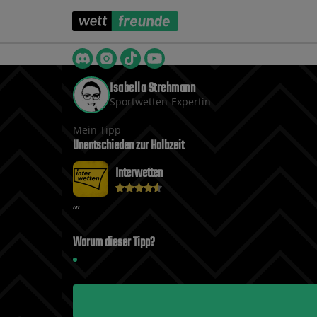
Fussball Tipps
Fussball Quoten
And
And
Bundesliga Tipps & Prognosen
Bundesliga Quoten
Sportwetten Apps im Test
Gratiswetten & Freebets
Baske
Wimb
Tipps
Isabella Strehmann
Sportwetten-Expertin
2. Liga Tipps – Experten-
Deutscher Meister
Deutsche Wettanbieter
Quotenboosts heute
Tour 
Prognosen zur 2. Bundesliga
Tenni
Mein Tipp
Unentschieden zur Halbzeit
Bundesliga Absteiger
Wettanbieter mit PayPal
Bet365 Angebotscode
Forme
Champions League Tipps
Darts
Interwetten
Bundesliga Torschützenkönig
Wettanbieter ohne Steuer
Betano Promo Code
Moto
Europa League Tipps
Handb
2. Bundesliga Quoten
Fußball Wettanbieter
Bet at home Quotenboost
Supe
Warum dieser Tipp?
Conference League Tipps
Eisho
2. Bundesliga Meister
Darts Wettanbieter
Bwin Bonus Code
Fussball International Tipps
NFL T
Expe
3. Liga Quoten
Neue Wettanbieter 2026
Interwetten Bonus Code