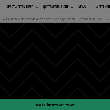
SPORTWETTEN TIPPS
QUOTENVERGLEICHE
NEWS
WETTANBIE
ere Sportwetten Tipps
ere Sportarten
[starrating_addon google=true]
Wir erhalten eine Provision von den hier angeführten Buchmachern. 18+ | AGB
tball NBA Prognosen und
ledon Wettquoten
Bra
Top
de France Wettquoten
s Tipps
l 1 Weltmeister Quoten
 Tipps
 GP Weltmeister Quoten
all Tipps
r Bowl Wettquoten
ckey Tipps
ipps & Prognosen von
Jetzt bei
Interwetten
wetten
rten