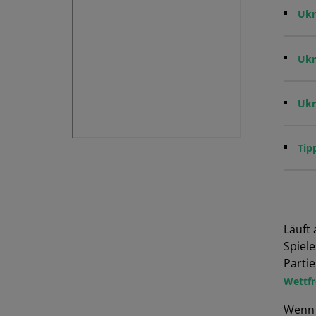
Ukr
Ukr
Ukr
Tip
Läuft 
Spiele
Partie
Wettf
Wenn 