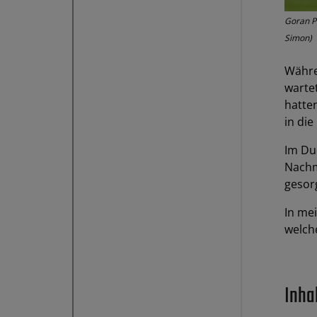
Goran P
Simon)
Währen
warte
hatte
in die
Im Du
Nachmi
gesor
In m
welch
Inha