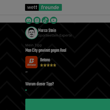
Fussball Tipps
Fussball Quoten
And
And
Bundesliga Tipps & Prognosen
Bundesliga Quoten
Sportwetten Apps im Test
Gratiswetten & Freebets
Baske
Wimb
Tipps
Marco Stein
Sportwetten-Experte
2. Liga Tipps – Experten-
Deutscher Meister
Deutsche Wettanbieter
Quotenboosts heute
Tour 
Prognosen zur 2. Bundesliga
Tenni
Mein Tipp
Man City gewinnt gegen Real
Bundesliga Absteiger
Wettanbieter mit PayPal
Bet365 Angebotscode
Forme
Champions League Tipps
Darts
Betano
Bundesliga Torschützenkönig
Wettanbieter ohne Steuer
Betano Promo Code
Moto
Europa League Tipps
Handb
2. Bundesliga Quoten
Fußball Wettanbieter
Bet at home Quotenboost
Supe
Warum dieser Tipp?
Conference League Tipps
Eisho
2. Bundesliga Meister
Darts Wettanbieter
Bwin Bonus Code
Fussball International Tipps
NFL T
Expe
3. Liga Quoten
Neue Wettanbieter 2026
Interwetten Bonus Code