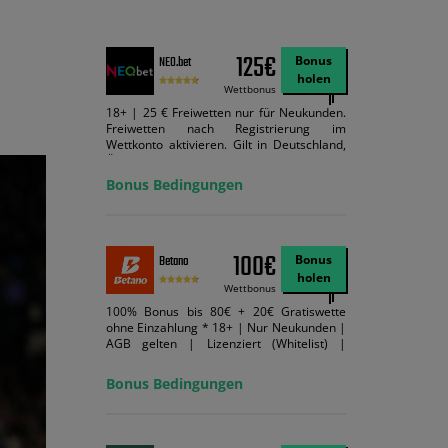
125€
NEO.bet
Bonus
holen
Wettbonus
18+ | 25 € Freiwetten nur für Neukunden.
Freiwetten nach Registrierung im
Wettkonto aktivieren. Gilt in Deutschland,
Österreich und Luxemburg.
Mindesteinzahlung: 10€. Einzahlung und
Bonus Bedingungen
Bonus 5x in 100 Tagen mit Mindestquote
1,5 umsetzen. Maximaler Umsatz:
Bonusbetrag pro Wette. Bedingungen
können geändert werden. AGB gelten.
100€
Lizenziert; Hilfe bei Suchtrisiken: buwei.de.
Betano
Bonus
holen
Wettbonus
100% Bonus bis 80€ + 20€ Gratiswette
ohne Einzahlung * 18+ | Nur Neukunden |
AGB gelten | Lizenziert (Whitelist) |
Suchtrisiko | Hilfe unter
buwei.de
Bonus Bedingungen