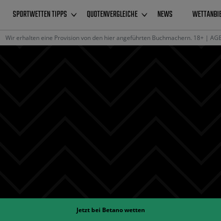
SPORTWETTEN TIPPS
QUOTENVERGLEICHE
NEWS
WETTANBIE
ere Sportwetten Tipps
ere Sportarten
[starrating_addon google=true]
Wir erhalten eine Provision von den hier angeführten Buchmachern. 18+ | AGB
tball NBA Prognosen und
ledon Wettquoten
Bra
Top
de France Wettquoten
s Tipps
l 1 Weltmeister Quoten
 Tipps
 GP Weltmeister Quoten
all Tipps
r Bowl Wettquoten
ckey Tipps
ipps & Prognosen von
Jetzt bei
Betano
wetten
rten