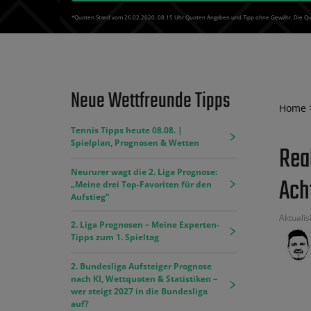
3. Liga Tipps
*Quoten Stand vom 26.02.2020‚ 08⁚15 Uhr Quoten Angaben und Tipp ohne Gewähr. Die Quo
Alle 
3. Liga Meister
NEO.bet Freiwetten
DFB Pokal Tipps
DFB-Pokal Quoten
Oddset Quotenboost
Frauen Fussball Tipps
Neue Wettfreunde Tipps
Home
Champions League Quoten
Tipico Promo Code
Tennis Tipps heute 08.08. |
Spielplan, Prognosen & Wetten
Rea
Europa League Quoten
Neururer wagt die 2. Liga Prognose:
Ach
„Meine drei Top-Favoriten für den
Premier League Meister
Aufstieg“
Aktualis
2. Liga Prognosen – Meine Experten-
Tipps zum 1. Spieltag
2. Bundesliga Aufsteiger Prognose
nach KI, Wettquoten & Statistiken –
wer steigt 2027 in die Bundesliga
auf?