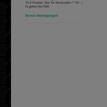
10 € Freebet. Nur für Neukunden * 18+ |
Es gelten die AGB.
Bonus Bedingungen