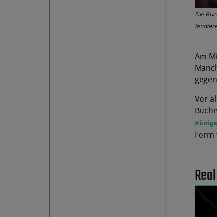
Die Buc
tendiere
Am Mi
Manch
gegen
Vor a
Buchm
Königs
Form 
Real