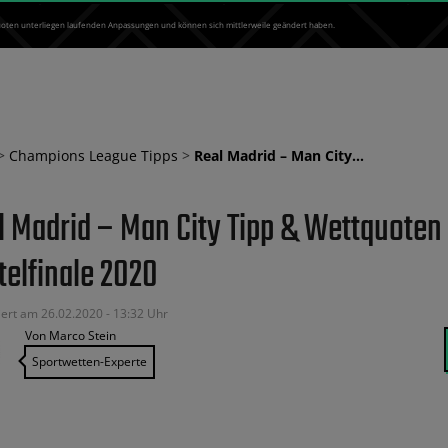
ten unterliegen laufenden Anpassungen und können sich mittlerweile geändert haben.
Sportwetten Tipps
>
Champions League Tipps
>
Real Madrid – Man City…
l Madrid – Man City Tipp & Wettquoten 
telfinale 2020
iert am 26.02.2020 - 13:32 Uhr
Von Marco Stein
Sportwetten-Experte
WhatsApp