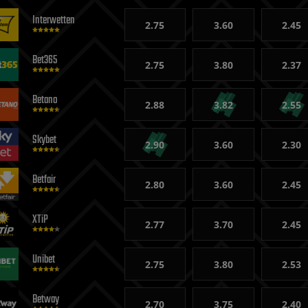
Interwetten
2.75
3.60
2.45
Bet365
2.75
3.80
2.37
Betano
2.88
3.82
2.55
Skybet
2.90
3.60
2.30
Betfair
2.80
3.60
2.45
XTiP
2.77
3.70
2.45
Unibet
2.75
3.80
2.53
Betway
2.70
3.75
2.40