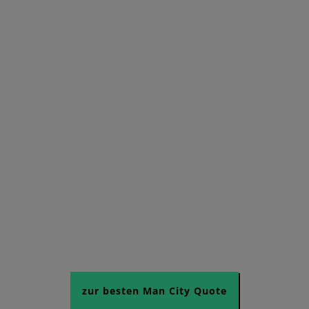
zur besten Man City Quote