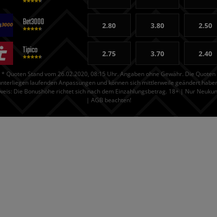
Bet3000
2.80
3.80
2.50
Tipico
2.75
3.70
2.40
* Quoten Stand vom 26.02.2020, 08:15 Uhr. Angaben ohne Gewähr. Die Quoten
unterliegen laufenden Anpassungen und können sich mittlerweile geändert haben
weis: Die Bonushöhe richtet sich nach dem Einzahlungsbetrag. 18+ | Nur Neuku
| AGB beachten!