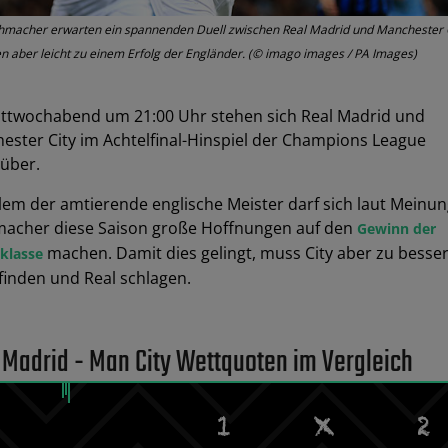
hmacher erwarten ein spannenden Duell zwischen Real Madrid und Manchester C
n aber leicht zu einem Erfolg der Engländer. (© imago images / PA Images)
ttwochabend um 21:00 Uhr stehen sich Real Madrid und
ester City im Achtelfinal-Hinspiel der Champions League
über.
llem der amtierende englische Meister darf sich laut Meinun
acher diese Saison große Hoffnungen auf den
Gewinn der
machen. Damit dies gelingt, muss City aber zu besse
klasse
finden und Real schlagen.
 Madrid - Man City Wettquoten im Vergleich