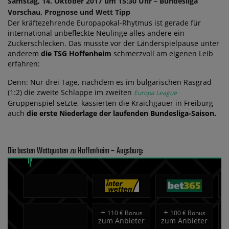
Samstag, 14. Oktober 2017 um 15:30 Uhr – Bundesliga
Vorschau, Prognose und Wett Tipp
Der kräftezehrende Europapokal-Rhytmus ist gerade für
international unbefleckte Neulinge alles andere ein
Zuckerschlecken. Das musste vor der Länderspielpause unter
anderem
die TSG Hoffenheim
schmerzvoll am eigenen Leib
erfahren:
Denn: Nur drei Tage, nachdem es im bulgarischen Rasgrad
(1:2) die zweite Schlappe im zweiten
Europa League
Gruppenspiel setzte, kassierten die Kraichgauer in Freiburg
auch
die erste Niederlage der laufenden Bundesliga-Saison.
Die besten Wettquoten zu Hoffenheim – Augsburg:
+
+
110 € Bonus
100 € Bonus
zum Anbieter
zum Anbieter
z