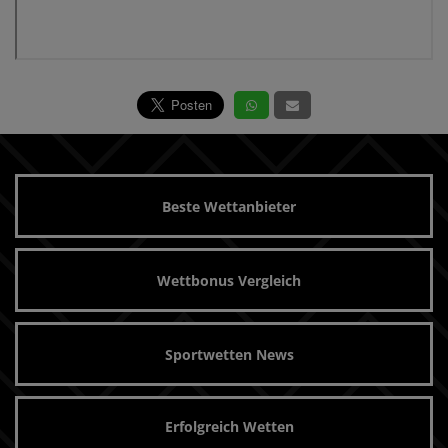
Beste Wettanbieter
Wettbonus Vergleich
Sportwetten News
Erfolgreich Wetten