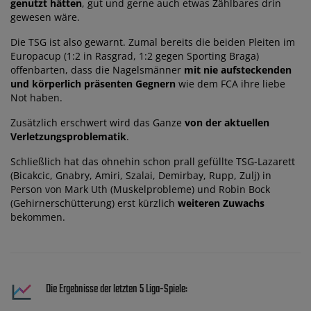
genutzt hätten
, gut und gerne auch etwas Zählbares drin
gewesen wäre.
Die TSG ist also gewarnt. Zumal bereits die beiden Pleiten im
Europacup (1:2 in Rasgrad, 1:2 gegen Sporting Braga)
offenbarten, dass die Nagelsmänner
mit nie aufsteckenden
und körperlich präsenten Gegnern
wie dem FCA ihre liebe
Not haben.
Zusätzlich erschwert wird das Ganze
von der aktuellen
Verletzungsproblematik
.
Schließlich hat das ohnehin schon prall gefüllte TSG-Lazarett
(Bicakcic, Gnabry, Amiri, Szalai, Demirbay, Rupp, Zulj) in
Person von Mark Uth (Muskelprobleme) und Robin Bock
(Gehirnerschütterung) erst kürzlich
weiteren Zuwachs
bekommen.
Die Ergebnisse der letzten 5 Liga-Spiele: