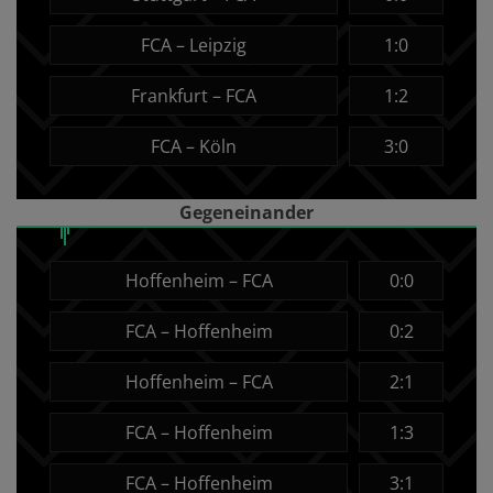
FCA – Leipzig
1:0
Frankfurt – FCA
1:2
FCA – Köln
3:0
Gegeneinander
Hoffenheim – FCA
0:0
FCA – Hoffenheim
0:2
Hoffenheim – FCA
2:1
FCA – Hoffenheim
1:3
FCA – Hoffenheim
3:1