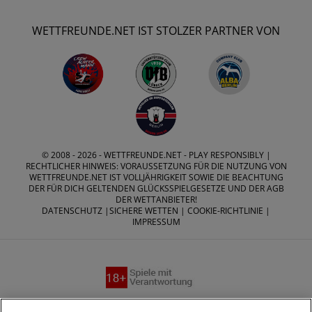
WETTFREUNDE.NET IST STOLZER PARTNER VON
© 2008 - 2026 -
WETTFREUNDE.NET
- PLAY RESPONSIBLY |
RECHTLICHER HINWEIS: VORAUSSETZUNG FÜR DIE NUTZUNG VON
WETTFREUNDE.NET IST VOLLJÄHRIGKEIT SOWIE DIE BEACHTUNG
DER FÜR DICH GELTENDEN GLÜCKSSPIELGESETZE UND DER AGB
DER WETTANBIETER!
DATENSCHUTZ
|
SICHERE WETTEN
|
COOKIE-RICHTLINIE
|
IMPRESSUM
Suchtrisiken, Glücksspiel kann süchtig machen - Hilfe finden