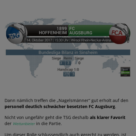
Dann nämlich treffen die „Nagelsmänner“ gut erholt auf den
personell deutlich schwächer besetzten FC Augsburg
.
Nicht von ungefähr geht die TSG deshalb
als klarer Favorit
der
in die Partie.
Wettanbieter
Um dieser Rolle schlussendlich auch gerecht zu werden, ist