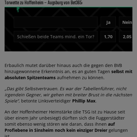
Torwette zu Hoffenheim – Augsburg von Bet365:
Ja
Nein
Schießen beide Teams mind. ein Tor?
1,70
2,05
Erbaulich mutet darüber hinaus auch die gegen den BVB
hinzugewonnene Erkenntnis an, es an guten Tagen
selbst mit
absoluten Spitzenteams
aufnehmen zu können.
„Das gibt Selbstvertrauen. Es war der Tabellenführer, nicht
irgendein Gegner, wir gehen mit breiter Brust in die nächsten
Spiele“
, betonte Linksverteidiger
Phillip Max
.
An der Hoffenheimer Heimstärke (die TSG ist zu Hause seit
über einem Jahr unbesiegt) dürften sich die Fuggerstädter
somit ebenso wenig stören wie daran, dass ihnen
auf
Profiebene in Sinsheim noch kein einziger Dreier
gelungen
ist.