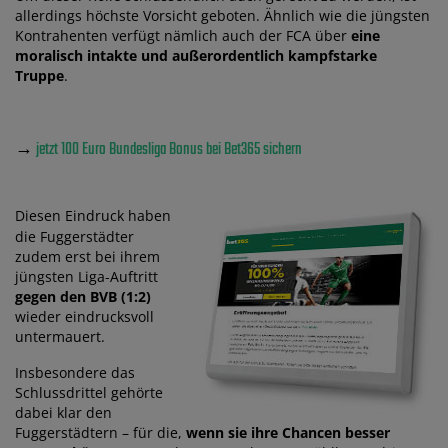
allerdings höchste Vorsicht geboten. Ähnlich wie die jüngsten
Kontrahenten verfügt nämlich auch der FCA über
eine
moralisch intakte und außerordentlich kampfstarke
Truppe
.
→
jetzt 100 Euro Bundesliga Bonus bei Bet365 sichern
Diesen Eindruck haben
die Fuggerstädter
zudem erst bei ihrem
jüngsten Liga-Auftritt
gegen den BVB (1:2)
wieder eindrucksvoll
untermauert.
Insbesondere das
Schlussdrittel gehörte
dabei klar den
Fuggerstädtern – für die,
wenn sie ihre Chancen besser