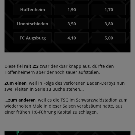
Hoffenheim
1,90
1,70
Unentschieden
3,50
3,80
FC Augsburg
4,10
5,00
Diese fiel
mit 2:3
zwar denkbar knapp aus, dürfte den
Hoffenheimern aber dennoch sauer aufstoßen.
Zum einen
, weil in Folge des verlorenen Baden-Derbys nun
zwei Pleiten in Serie zu Buche stehen
…
…zum anderen
, weil es die TSG im Schwarzwaldstadion zum
wiederholten Male in dieser Saison verabsäumt hatte, aus
einer frühen 1:0-Führung Kapital zu schlagen.