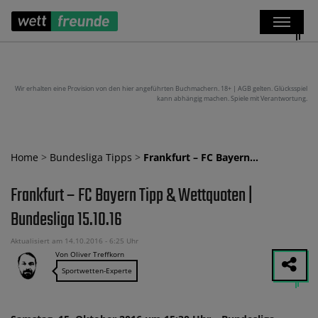
Wir erhalten eine Provision von den hier angeführten Buchmachern. 18+ | AGB gelten. Glücksspiel
kann abhängig machen. Spiele mit Verantwortung.
Home
>
Bundesliga Tipps
>
Frankfurt – FC Bayern…
Frankfurt – FC Bayern Tipp & Wettquoten |
Bundesliga 15.10.16
Aktualisiert am 14.10.2016 - 6:25 Uhr
Von Oliver Treffkorn
Sportwetten-Experte