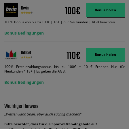
Wett-Credits aus. Es gelten die AGB, Zeitlimits und Ausnahmen. Der Bonus-
100€
Bwin
Code VIPANGEBOT kann während der Anmeldung benutzt werden, jedoch
Bonus holen
ändert dies den Angebotsbetrag in keinster Weise.
100% Bonus von bis zu 100€ | 18+ | nur Neukunden | AGB beachten
Bonus Bedingungen
110€
Oddset
Bonus holen
100% Ersteinzahlungsbonus bis zu 100€ + 10 € Freebet. Nur für
Neukunden * 18+ | Es gelten die AGB.
Bonus Bedingungen
Wichtiger Hinweis
„Wetten kann Spaß, aber auch süchtig machen!“
Bitte beachtet, dass für die Sportwetten-Angebote auf