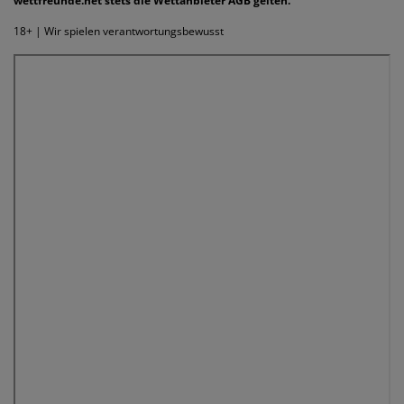
wettfreunde.net stets die Wettanbieter AGB gelten.
18+ | Wir spielen verantwortungsbewusst