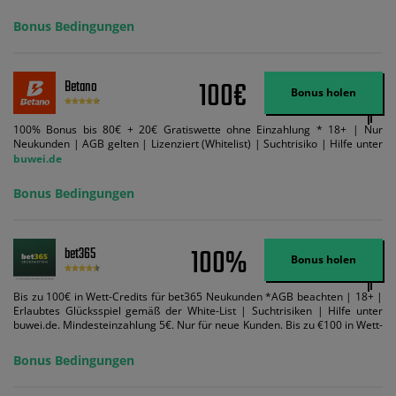
Mindestquote 1,5 umsetzen. Maximaler Umsatz: Bonusbetrag pro Wette.
Bedingungen können geändert werden. AGB gelten. Lizenziert; Hilfe bei
Bonus Bedingungen
Suchtrisiken: buwei.de.
100€
Betano
Bonus holen
100% Bonus bis 80€ + 20€ Gratiswette ohne Einzahlung * 18+ | Nur
Neukunden | AGB gelten | Lizenziert (Whitelist) | Suchtrisiko | Hilfe unter
buwei.de
Bonus Bedingungen
100%
bet365
Bonus holen
Bis zu 100€ in Wett-Credits für bet365 Neukunden *AGB beachten | 18+ |
Erlaubtes Glücksspiel gemäß der White-List | Suchtrisiken | Hilfe unter
buwei.de. Mindesteinzahlung 5€. Nur für neue Kunden. Bis zu €100 in Wett-
Credits. Melden Sie sich an, zahlen Sie €5 oder mehr auf Ihr bet365-Konto
ein und wir geben Ihnen die entsprechende qualifizierende Einzahlung in
Bonus Bedingungen
Wett-Credits, wenn Sie qualifizierende Wetten im gleichen Wert platzieren
und diese abgerechnet werden. Mindestquoten, Wett- und
Zahlungsmethoden-Ausnahmen gelten. Gewinne schließen den Einsatz von