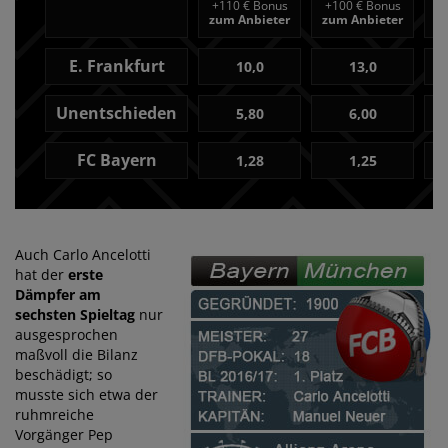
+
110 € Bonus
+
100 € Bonus
+
zum Anbieter
zum Anbieter
z
E. Frankfurt
10,0
13,0
Unentschieden
5,80
6,00
FC Bayern
1,28
1,25
Auch Carlo Ancelotti
hat der
erste
Dämpfer am
sechsten Spieltag
nur
ausgesprochen
maßvoll die Bilanz
beschädigt; so
musste sich etwa der
ruhmreiche
Vorgänger Pep