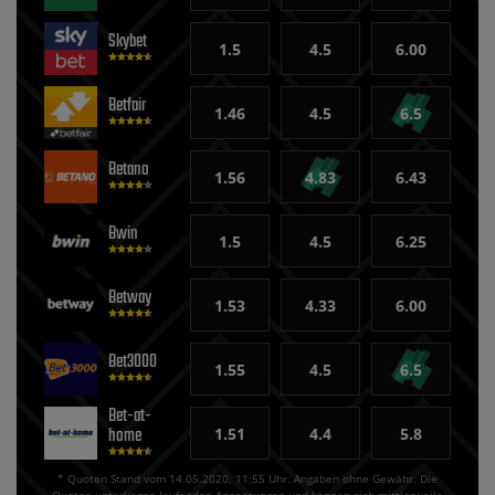
Skybet
1.5
4.5
6.00
Betfair
1.46
4.5
6.5
Betano
1.56
4.83
6.43
Bwin
1.5
4.5
6.25
Betway
1.53
4.33
6.00
Bet3000
1.55
4.5
6.5
Bet-at-
home
1.51
4.4
5.8
* Quoten Stand vom 14.05.2020, 11:55 Uhr. Angaben ohne Gewähr. Die