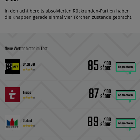
In den acht bereits absolvierten Rückrunden-Partien haben
die Knappen gerade einmal vier Törchen zustande gebracht.
Neue Wettanbieter im Test
85
/100
DAZN Bet
besuchen
87
/100
Tipico
besuchen
89
/100
Oddset
besuchen