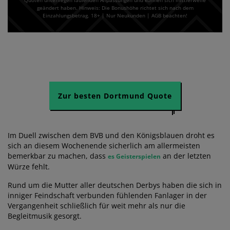
Quoten unterliegen laufenden Anpassungen und können sich mittlerweile
geändert haben. Hinweis: Die Bonushöhe richtet sich nach dem
Einzahlungsbetrag. 18+ | Nur Neukunden | AGB beachten!
Zur besten Dortmund Quote
Im Duell zwischen dem BVB und den Königsblauen droht es
sich an diesem Wochenende sicherlich am allermeisten
bemerkbar zu machen, dass
an der letzten
es Geisterspielen
Würze fehlt.
Rund um die Mutter aller deutschen Derbys haben die sich in
inniger Feindschaft verbunden fühlenden Fanlager in der
Vergangenheit schließlich für weit mehr als nur die
Begleitmusik gesorgt.