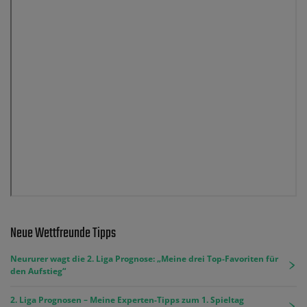
Neue Wettfreunde Tipps
Neururer wagt die 2. Liga Prognose: „Meine drei Top-Favoriten für
den Aufstieg“
2. Liga Prognosen – Meine Experten-Tipps zum 1. Spieltag