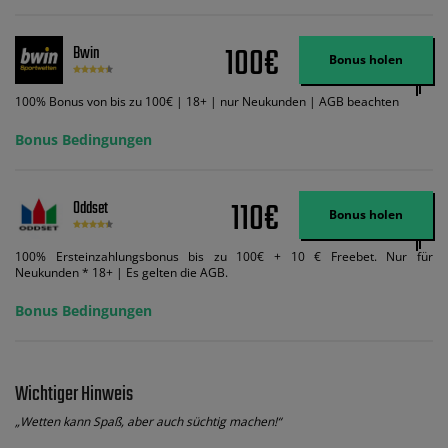
und diese abgerechnet werden. Mindestquoten, Wett- und
Zahlungsmethoden-Ausnahmen gelten. Gewinne schließen den Einsatz von
Wett-Credits aus. Es gelten die AGB, Zeitlimits und Ausnahmen. Der Bonus-
100€
Bwin
Code VIPANGEBOT kann während der Anmeldung benutzt werden, jedoch
Bonus holen
ändert dies den Angebotsbetrag in keinster Weise.
100% Bonus von bis zu 100€ | 18+ | nur Neukunden | AGB beachten
Bonus Bedingungen
110€
Oddset
Bonus holen
100% Ersteinzahlungsbonus bis zu 100€ + 10 € Freebet. Nur für
Neukunden * 18+ | Es gelten die AGB.
Bonus Bedingungen
Wichtiger Hinweis
„Wetten kann Spaß, aber auch süchtig machen!“