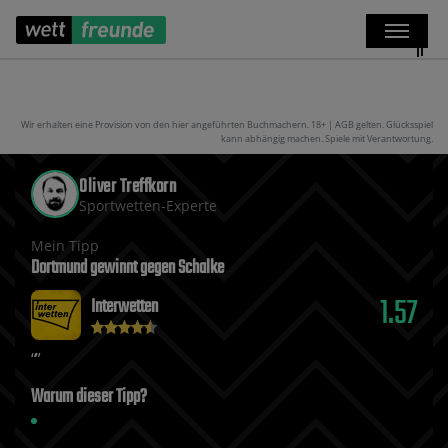
Wir erhalten eine Provision von den hier angeführten Buchmachern. 18+ | AGB gelten. Glücksspiel
kann abhängig machen. Spiele mit Verantwortung.
Oliver Treffkorn
Sportwetten-Experte
Mein Tipp
Dortmund gewinnt gegen Schalke
1.57
Interwetten
Warum dieser Tipp?