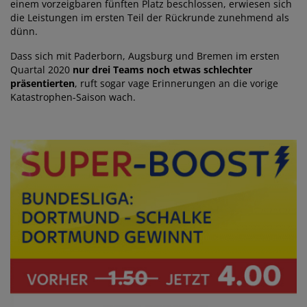
einem vorzeigbaren fünften Platz beschlossen, erwiesen sich
die Leistungen im ersten Teil der Rückrunde zunehmend als
dünn.
Dass sich mit Paderborn, Augsburg und Bremen im ersten
Quartal 2020
nur drei Teams noch etwas schlechter
präsentierten
, ruft sogar vage Erinnerungen an die vorige
Katastrophen-Saison wach.