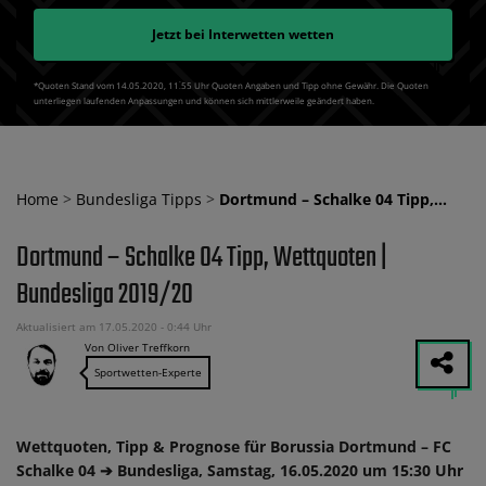
Jetzt bei
Interwetten
wetten
*Quoten Stand vom 14.05.2020‚ 11⁚55 Uhr Quoten Angaben und Tipp ohne Gewähr. Die Quoten
unterliegen laufenden Anpassungen und können sich mittlerweile geändert haben.
Home
>
Bundesliga Tipps
>
Dortmund – Schalke 04 Tipp,…
Dortmund – Schalke 04 Tipp, Wettquoten |
Bundesliga 2019/20
Aktualisiert am 17.05.2020 - 0:44 Uhr
Von Oliver Treffkorn
Sportwetten-Experte
Wettquoten, Tipp & Prognose für Borussia Dortmund – FC
Schalke 04 ➔ Bundesliga, Samstag, 16.05.2020 um 15:30 Uhr