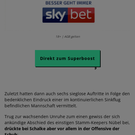
18+ | AGB gelten
Direkt zum Superboost
Zuletzt hatten dann auch sechs sieglose Auftritte in Folge den
bedenklichen Eindruck einer im kontinuierlichen Sinkflug
befindlichen Mannschaft vermittelt.
Trug zur wachsenden Unruhe zum einen gewiss der sich
ankündige Abschied des einstigen Stamm-Keepers Nübel bei,
drückte bei Schalke aber vor allem in der Offensive der
Schuh
: