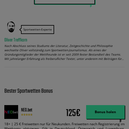
Sportwetten-Experte
Oliver Treffkorn
Nach Abschluss seines Studiums der Literatur, Zeitgeschichte und Philosophie
wechselte Oliver vollständig zum Sportwetten-Journalismus. Als eines der
Gründungsmitglieder der Wettfreunde ist er seit 2009 fester Bestandteil des Teams.
Mit jahrelanger Erfahrung als freiberuflicher Texter, unter anderem mit Beiträgen für…
Bester Sportwetten Bonus
125€
NEO.bet
Bonus holen
18+ | 25 € Freiwetten nur für Neukunden. Freiwetten nach Registrierung im
Wettkonto aktivieren. Gilt in Deutschland, Österreich und Luxemburg.