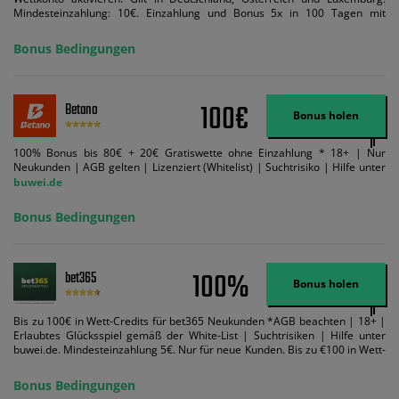
Mindesteinzahlung: 10€. Einzahlung und Bonus 5x in 100 Tagen mit
Mindestquote 1,5 umsetzen. Maximaler Umsatz: Bonusbetrag pro Wette.
Bedingungen können geändert werden. AGB gelten. Lizenziert; Hilfe bei
Bonus Bedingungen
Suchtrisiken: buwei.de.
100€
Betano
Bonus holen
100% Bonus bis 80€ + 20€ Gratiswette ohne Einzahlung * 18+ | Nur
Neukunden | AGB gelten | Lizenziert (Whitelist) | Suchtrisiko | Hilfe unter
buwei.de
Bonus Bedingungen
100%
bet365
Bonus holen
Bis zu 100€ in Wett-Credits für bet365 Neukunden *AGB beachten | 18+ |
Erlaubtes Glücksspiel gemäß der White-List | Suchtrisiken | Hilfe unter
buwei.de. Mindesteinzahlung 5€. Nur für neue Kunden. Bis zu €100 in Wett-
Credits. Melden Sie sich an, zahlen Sie €5 oder mehr auf Ihr bet365-Konto
ein und wir geben Ihnen die entsprechende qualifizierende Einzahlung in
Bonus Bedingungen
Wett-Credits, wenn Sie qualifizierende Wetten im gleichen Wert platzieren