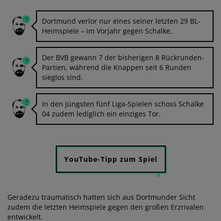
Dortmund verlor nur eines seiner letzten 29 BL-
Heimspiele – im Vorjahr gegen Schalke.
Der BVB gewann 7 der bisherigen 8 Rückrunden-
Partien, während die Knappen seit 6 Runden
sieglos sind.
In den jüngsten fünf Liga-Spielen schoss Schalke
04 zudem lediglich ein einziges Tor.
YouTube-Tipp zum Spiel
Geradezu traumatisch hatten sich aus Dortmunder Sicht
zudem die letzten Heimspiele gegen den großen Erzrivalen
entwickelt.