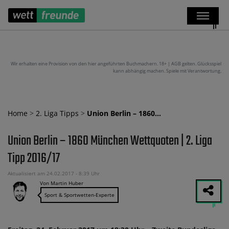
Wir erhalten eine Provision von den hier angeführten Buchmachern. 18+ | AGB gelten. Glücksspiel
kann abhängig machen. Spiele mit Verantwortung.
Home
>
2. Liga Tipps
>
Union Berlin – 1860…
Union Berlin – 1860 München Wettquoten | 2. Liga
Tipp 2016/17
Aktualisiert am 24.02.2017 - 8:39 Uhr
Von Martin Huber
Sport & Sportwetten-Experte