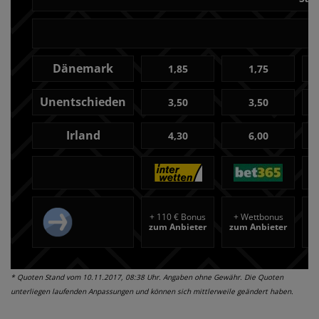
Dänemark
1,85
1,75
Unentschieden
3,50
3,50
Irland
4,30
6,00
+
110 € Bonus
+
Wettbonus
+
zum Anbieter
zum Anbieter
z
* Quoten Stand vom 10.11.2017, 08:38 Uhr. Angaben ohne Gewähr. Die Quoten
unterliegen laufenden Anpassungen und können sich mittlerweile geändert haben.