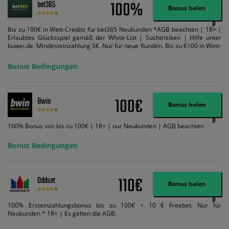
100%
bet365
Bonus holen
Bis zu 100€ in Wett-Credits für bet365 Neukunden *AGB beachten | 18+ |
Erlaubtes Glücksspiel gemäß der White-List | Suchtrisiken | Hilfe unter
buwei.de. Mindesteinzahlung 5€. Nur für neue Kunden. Bis zu €100 in Wett-
Credits. Melden Sie sich an, zahlen Sie €5 oder mehr auf Ihr bet365-Konto
ein und wir geben Ihnen die entsprechende qualifizierende Einzahlung in
Bonus Bedingungen
Wett-Credits, wenn Sie qualifizierende Wetten im gleichen Wert platzieren
und diese abgerechnet werden. Mindestquoten, Wett- und
Zahlungsmethoden-Ausnahmen gelten. Gewinne schließen den Einsatz von
Wett-Credits aus. Es gelten die AGB, Zeitlimits und Ausnahmen. Der Bonus-
100€
Bwin
Code VIPANGEBOT kann während der Anmeldung benutzt werden, jedoch
Bonus holen
ändert dies den Angebotsbetrag in keinster Weise.
100% Bonus von bis zu 100€ | 18+ | nur Neukunden | AGB beachten
Bonus Bedingungen
110€
Oddset
Bonus holen
100% Ersteinzahlungsbonus bis zu 100€ + 10 € Freebet. Nur für
Neukunden * 18+ | Es gelten die AGB.