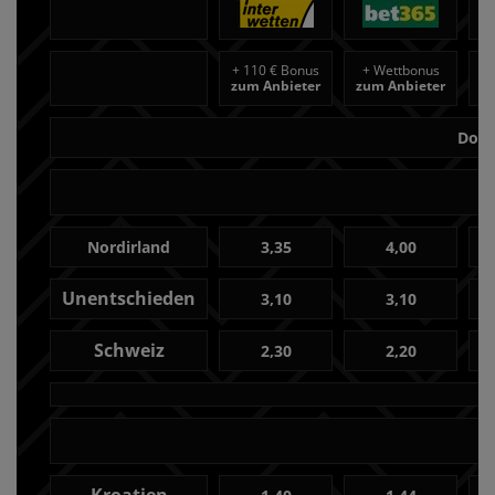
+
110 € Bonus
+
Wettbonus
+
zum Anbieter
zum Anbieter
z
Donn
Nordirland
3,35
4,00
Unentschieden
3,10
3,10
Schweiz
2,30
2,20