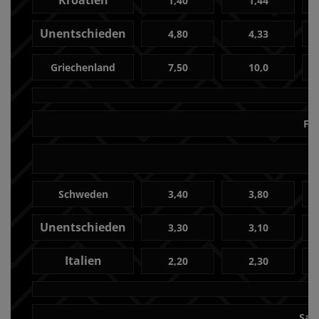
Kroatien
1,40
1,44
Unentschieden
4,80
4,33
Griechenland
7,50
10,0
Fre
Schweden
3,40
3,80
Unentschieden
3,30
3,10
Italien
2,20
2,30
Sam