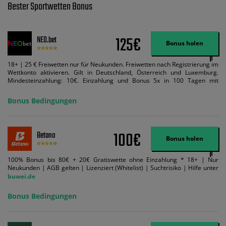
Bester Sportwetten Bonus
125€
NEO.bet
Bonus holen
18+ | 25 € Freiwetten nur für Neukunden. Freiwetten nach Registrierung im
Wettkonto aktivieren. Gilt in Deutschland, Österreich und Luxemburg.
Mindesteinzahlung: 10€. Einzahlung und Bonus 5x in 100 Tagen mit
Mindestquote 1,5 umsetzen. Maximaler Umsatz: Bonusbetrag pro Wette.
Bedingungen können geändert werden. AGB gelten. Lizenziert; Hilfe bei
Bonus Bedingungen
Suchtrisiken: buwei.de.
100€
Betano
Bonus holen
100% Bonus bis 80€ + 20€ Gratiswette ohne Einzahlung * 18+ | Nur
Neukunden | AGB gelten | Lizenziert (Whitelist) | Suchtrisiko | Hilfe unter
buwei.de
Bonus Bedingungen