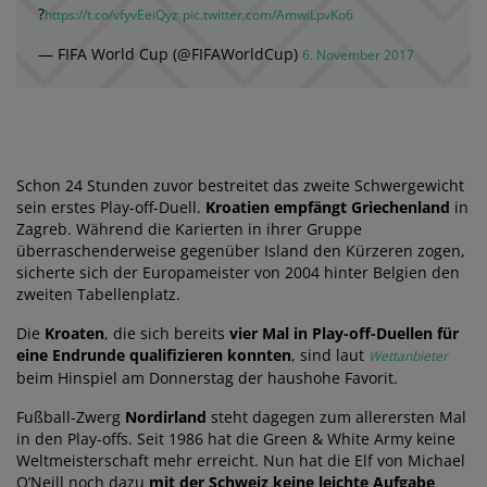
?
https://t.co/vfyvEeiQyz
pic.twitter.com/AmwiLpvKo6
— FIFA World Cup (@FIFAWorldCup)
6. November 2017
Schon 24 Stunden zuvor bestreitet das zweite Schwergewicht
sein erstes Play-off-Duell.
Kroatien empfängt Griechenland
in
Zagreb. Während die Karierten in ihrer Gruppe
überraschenderweise gegenüber Island den Kürzeren zogen,
sicherte sich der Europameister von 2004 hinter Belgien den
zweiten Tabellenplatz.
Die
Kroaten
, die sich bereits
vier Mal in Play-off-Duellen für
eine Endrunde qualifizieren konnten
, sind laut
Wettanbieter
beim Hinspiel am Donnerstag der haushohe Favorit.
Fußball-Zwerg
Nordirland
steht dagegen zum allerersten Mal
in den Play-offs. Seit 1986 hat die Green & White Army keine
Weltmeisterschaft mehr erreicht. Nun hat die Elf von Michael
O’Neill noch dazu
mit der Schweiz keine leichte Aufgabe