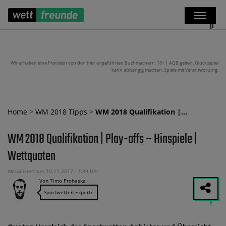
Wir erhalten eine Provision von den hier angeführten Buchmachern. 18+ | AGB gelten. Glücksspiel
kann abhängig machen. Spiele mit Verantwortung.
Home
>
WM 2018 Tipps
>
WM 2018 Qualifikation |…
WM 2018 Qualifikation | Play-offs – Hinspiele |
Wettquoten
Aktualisiert am 10.11.2017 - 7:39 Uhr
Von Timo Prohaska
Sportwetten-Experte