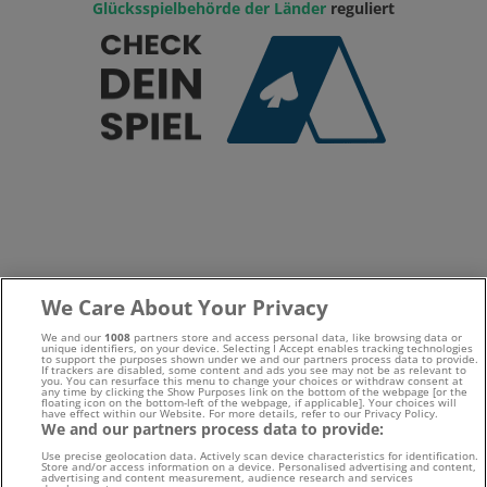
Glücksspielbehörde der Länder
reguliert
We Care About Your Privacy
We and our
1008
partners store and access personal data, like browsing data or
unique identifiers, on your device. Selecting I Accept enables tracking technologies
to support the purposes shown under we and our partners process data to provide.
If trackers are disabled, some content and ads you see may not be as relevant to
you. You can resurface this menu to change your choices or withdraw consent at
any time by clicking the Show Purposes link on the bottom of the webpage [or the
floating icon on the bottom-left of the webpage, if applicable]. Your choices will
have effect within our Website. For more details, refer to our Privacy Policy.
We and our partners process data to provide:
Use precise geolocation data. Actively scan device characteristics for identification.
Store and/or access information on a device. Personalised advertising and content,
advertising and content measurement, audience research and services