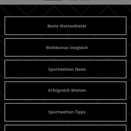
Beste Wettanbieter
Wettbonus Vergleich
Sportwetten News
Erfolgreich Wetten
Sportwetten Tipps