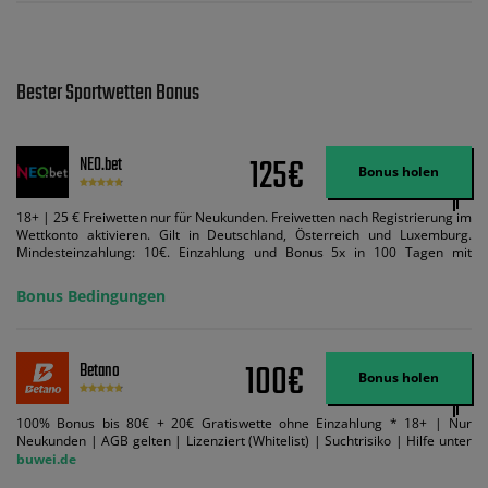
Bester Sportwetten Bonus
125€
NEO.bet
Bonus holen
18+ | 25 € Freiwetten nur für Neukunden. Freiwetten nach Registrierung im
Wettkonto aktivieren. Gilt in Deutschland, Österreich und Luxemburg.
Mindesteinzahlung: 10€. Einzahlung und Bonus 5x in 100 Tagen mit
Mindestquote 1,5 umsetzen. Maximaler Umsatz: Bonusbetrag pro Wette.
Bedingungen können geändert werden. AGB gelten. Lizenziert; Hilfe bei
Bonus Bedingungen
Suchtrisiken: buwei.de.
100€
Betano
Bonus holen
100% Bonus bis 80€ + 20€ Gratiswette ohne Einzahlung * 18+ | Nur
Neukunden | AGB gelten | Lizenziert (Whitelist) | Suchtrisiko | Hilfe unter
buwei.de