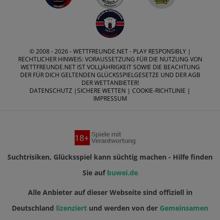
© 2008 - 2026 -
WETTFREUNDE.NET
- PLAY RESPONSIBLY |
RECHTLICHER HINWEIS: VORAUSSETZUNG FÜR DIE NUTZUNG VON
WETTFREUNDE.NET IST VOLLJÄHRIGKEIT SOWIE DIE BEACHTUNG
DER FÜR DICH GELTENDEN GLÜCKSSPIELGESETZE UND DER AGB
DER WETTANBIETER!
DATENSCHUTZ
|
SICHERE WETTEN
|
COOKIE-RICHTLINIE
|
IMPRESSUM
Suchtrisiken, Glücksspiel kann süchtig machen - Hilfe finden
Sie auf
buwei.de
Alle Anbieter auf dieser Webseite sind offiziell in
Deutschland
lizenziert
und werden von der
Gemeinsamen