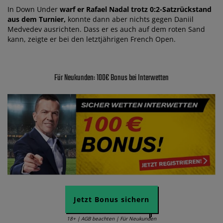
In Down Under
warf er Rafael Nadal trotz 0:2-Satzrückstand
aus dem Turnier,
konnte dann aber nichts gegen Daniil
Medvedev ausrichten. Dass er es auch auf dem roten Sand
kann, zeigte er bei den letztjährigen French Open.
Für Neukunden: 100€ Bonus bei Interwetten
Jetzt Bonus sichern
18+ | AGB beachten | Für Neukunden