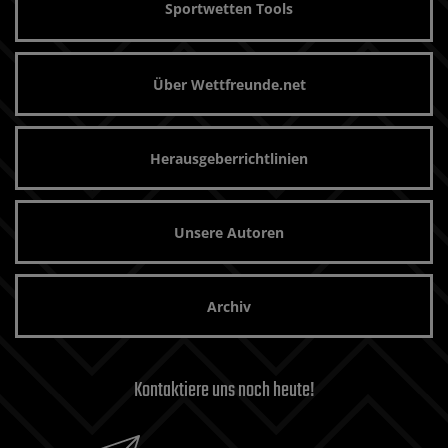
Sportwetten Tools
Über Wettfreunde.net
Herausgeberrichtlinien
Unsere Autoren
Archiv
Kontaktiere uns noch heute!