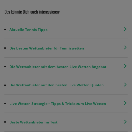
Das könnte Dich auch interessieren:
Aktuelle Tennis Tipps
Die besten Wettanbieter für Tenniswetten
Die Wettanbieter mit dem besten Live Wetten Angebot
Die Wettanbieter mit den besten Live Wetten Quoten
Live Wetten Strategie – Tipps & Tricks zum Live Wetten
Beste Wettanbieter im Test