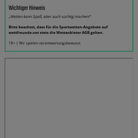
Wichtiger Hinweis
„Wetten kann Spaß, aber auch süchtig machen!“
Bitte beachtet, dass für die Sportwetten-Angebote auf
wettfreunde.net stets die Wettanbieter AGB gelten.
18+ | Wir spielen verantwortungsbewusst