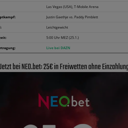
Las Vegas (USA), T-Mobile Arena
ptkampf:
Justin Gaethje vs. Paddy Pimblett
:
Leichtgewicht
eit:
5:00 Uhr MEZ (25.1.)
rtragung:
Live bei DAZN
Jetzt bei NEO.bet: 25€ in Freiwetten ohne Einzahlun