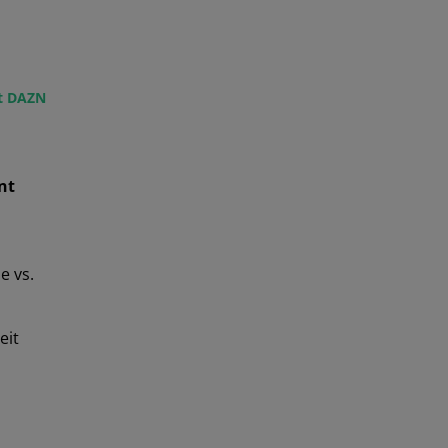
t DAZN
nt
e vs.
eit