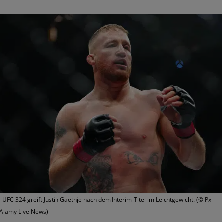
WhatsApp
Sportwetten Tipps
 UFC 324 greift Justin Gaethje nach dem Interim-Titel im Leichtgewicht. (© Px
Alamy Live News)