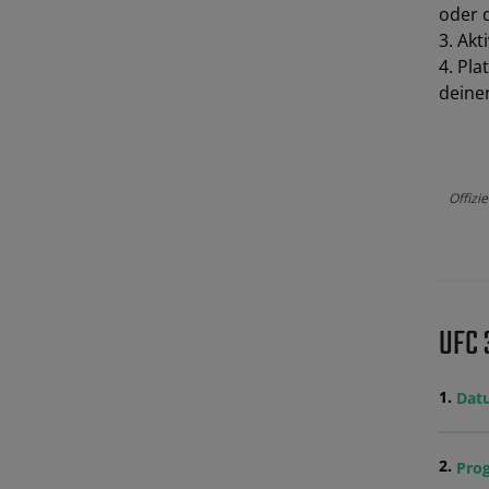
oder 
3. Akt
4. Pl
dein
Offizie
UFC 
Datu
Prog