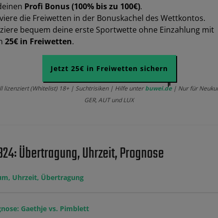
deinen
Profi Bonus (100% bis zu 100€)
.
iviere die Freiwetten in der Bonuskachel des Wettkontos.
atziere bequem deine erste Sportwette ohne Einzahlung mit
en
25€ in Freiwetten
.
Jetzt 25€ in Freiwetten sichern
ll lizenziert (Whitelist) 18+ | Suchtrisiken | Hilfe unter
buwei.de
| Nur für Neuku
GER, AUT und LUX
324: Übertragung, Uhrzeit, Prognose
m, Uhrzeit, Übertragung
nose: Gaethje vs. Pimblett