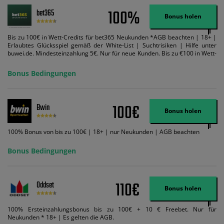
100%
bet365
Bonus holen
Bis zu 100€ in Wett-Credits für bet365 Neukunden *AGB beachten | 18+ |
Erlaubtes Glücksspiel gemäß der White-List | Suchtrisiken | Hilfe unter
buwei.de. Mindesteinzahlung 5€. Nur für neue Kunden. Bis zu €100 in Wett-
Credits. Melden Sie sich an, zahlen Sie €5 oder mehr auf Ihr bet365-Konto
ein und wir geben Ihnen die entsprechende qualifizierende Einzahlung in
Bonus Bedingungen
Wett-Credits, wenn Sie qualifizierende Wetten im gleichen Wert platzieren
und diese abgerechnet werden. Mindestquoten, Wett- und
Zahlungsmethoden-Ausnahmen gelten. Gewinne schließen den Einsatz von
Wett-Credits aus. Es gelten die AGB, Zeitlimits und Ausnahmen. Der Bonus-
100€
Bwin
Code VIPANGEBOT kann während der Anmeldung benutzt werden, jedoch
Bonus holen
ändert dies den Angebotsbetrag in keinster Weise.
100% Bonus von bis zu 100€ | 18+ | nur Neukunden | AGB beachten
Bonus Bedingungen
110€
Oddset
Bonus holen
100% Ersteinzahlungsbonus bis zu 100€ + 10 € Freebet. Nur für
Neukunden * 18+ | Es gelten die AGB.