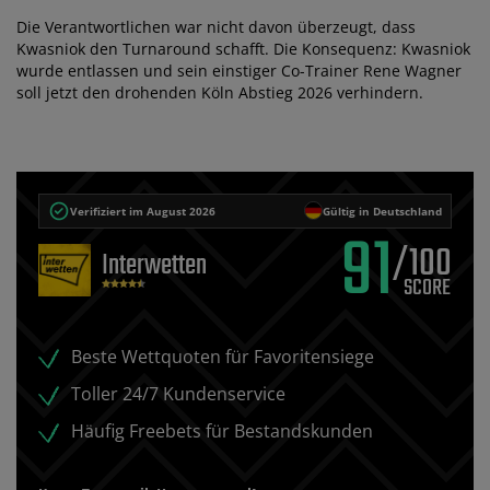
Die Verantwortlichen war nicht davon überzeugt, dass
Kwasniok den Turnaround schafft. Die Konsequenz: Kwasniok
wurde entlassen und sein einstiger Co-Trainer Rene Wagner
soll jetzt den drohenden Köln Abstieg 2026 verhindern.
Verifiziert im August 2026
Gültig in Deutschland
91
/100
Interwetten
Beste Wettquoten für Favoritensiege
Toller 24/7 Kundenservice
Häufig Freebets für Bestandskunden