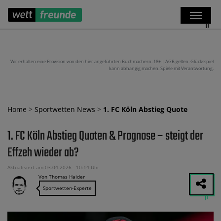
Wir erhalten eine Provision von den hier angeführten Buchmachern. 18+ | AGB gelten. Glücksspiel
kann abhängig machen. Spiele mit Verantwortung.
Home
>
Sportwetten News
>
1. FC Köln Abstieg Quote
1. FC Köln Abstieg Quoten & Prognose – steigt der
Effzeh wieder ab?
Aktualisiert am 03.04.2026 - 10:14 Uhr
Von Thomas Haider
Sportwetten-Experte