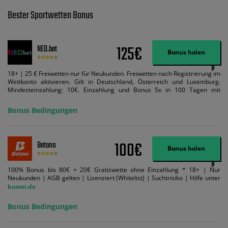
Bester Sportwetten Bonus
125€
NEO.bet
Bonus holen
18+ | 25 € Freiwetten nur für Neukunden. Freiwetten nach Registrierung im
Wettkonto aktivieren. Gilt in Deutschland, Österreich und Luxemburg.
Mindesteinzahlung: 10€. Einzahlung und Bonus 5x in 100 Tagen mit
Mindestquote 1,5 umsetzen. Maximaler Umsatz: Bonusbetrag pro Wette.
Bedingungen können geändert werden. AGB gelten. Lizenziert; Hilfe bei
Bonus Bedingungen
Suchtrisiken: buwei.de.
100€
Betano
Bonus holen
100% Bonus bis 80€ + 20€ Gratiswette ohne Einzahlung * 18+ | Nur
Neukunden | AGB gelten | Lizenziert (Whitelist) | Suchtrisiko | Hilfe unter
buwei.de
Bonus Bedingungen