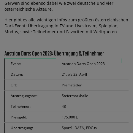
Gerwen sind ebenso dabei wie zwei deutsche und vier
österreichische Akteure.
Hier gibt es alle wichtigen Infos zum größten österreichischen
Dart-Event: Übertragung in TV und Livestream, Spielplan,
Modus, sowie Teilnehmer und Favoriten mit Wettquoten.
Austrian Darts Open 2023: Übertragung & Teilnehmer
Event:
Austrian Darts Open 2023
Datum:
21. bis 23. April
Ort:
Premstätten
Austragungsort:
Steiermarkhalle
Teilnehmer:
48
Preisgeld:
175.000 £
Übertragung:
Sport1, DAZN, PDC.tv