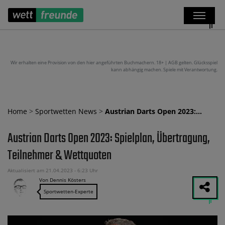
Wir erhalten eine Provision von den hier angeführten Buchmachern. 18+ | AGB gelten. Glücksspiel
kann abhängig machen. Spiele mit Verantwortung.
Home
>
Sportwetten News
>
Austrian Darts Open 2023:…
Austrian Darts Open 2023: Spielplan, Übertragung,
Teilnehmer & Wettquoten
Aktualisiert am 21.04.2023 - 6:23 Uhr
Von Dennis Kösters
Sportwetten-Experte