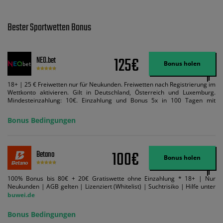
Bester Sportwetten Bonus
125€
NEO.bet
Bonus holen
18+ | 25 € Freiwetten nur für Neukunden. Freiwetten nach Registrierung im
Wettkonto aktivieren. Gilt in Deutschland, Österreich und Luxemburg.
Mindesteinzahlung: 10€. Einzahlung und Bonus 5x in 100 Tagen mit
Mindestquote 1,5 umsetzen. Maximaler Umsatz: Bonusbetrag pro Wette.
Bedingungen können geändert werden. AGB gelten. Lizenziert; Hilfe bei
Bonus Bedingungen
Suchtrisiken: buwei.de.
100€
Betano
Bonus holen
100% Bonus bis 80€ + 20€ Gratiswette ohne Einzahlung * 18+ | Nur
Neukunden | AGB gelten | Lizenziert (Whitelist) | Suchtrisiko | Hilfe unter
buwei.de
Bonus Bedingungen