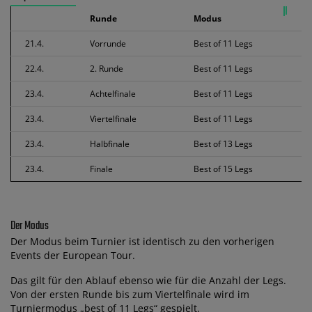
Runde
Modus
21.4.
Vorrunde
Best of 11 Legs
22.4.
2. Runde
Best of 11 Legs
23.4.
Achtelfinale
Best of 11 Legs
23.4.
Viertelfinale
Best of 11 Legs
23.4.
Halbfinale
Best of 13 Legs
23.4.
Finale
Best of 15 Legs
Der Modus
Der Modus beim Turnier ist identisch zu den vorherigen
Events der European Tour.
Das gilt für den Ablauf ebenso wie für die Anzahl der Legs.
Von der ersten Runde bis zum Viertelfinale wird im
Turniermodus „best of 11 Legs“ gespielt.