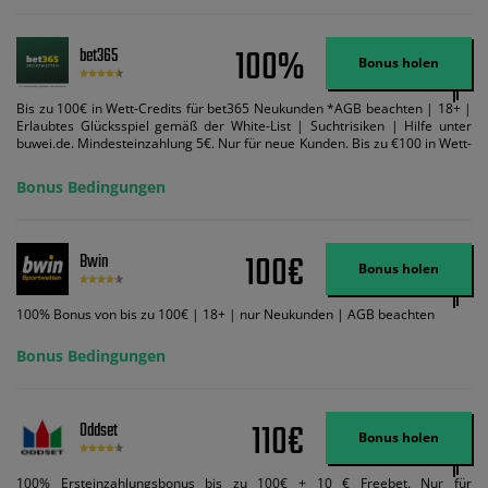
100%
bet365
Bonus holen
Bis zu 100€ in Wett-Credits für bet365 Neukunden *AGB beachten | 18+ |
Erlaubtes Glücksspiel gemäß der White-List | Suchtrisiken | Hilfe unter
buwei.de. Mindesteinzahlung 5€. Nur für neue Kunden. Bis zu €100 in Wett-
Credits. Melden Sie sich an, zahlen Sie €5 oder mehr auf Ihr bet365-Konto
ein und wir geben Ihnen die entsprechende qualifizierende Einzahlung in
Bonus Bedingungen
Wett-Credits, wenn Sie qualifizierende Wetten im gleichen Wert platzieren
und diese abgerechnet werden. Mindestquoten, Wett- und
Zahlungsmethoden-Ausnahmen gelten. Gewinne schließen den Einsatz von
Wett-Credits aus. Es gelten die AGB, Zeitlimits und Ausnahmen. Der Bonus-
100€
Bwin
Code VIPANGEBOT kann während der Anmeldung benutzt werden, jedoch
Bonus holen
ändert dies den Angebotsbetrag in keinster Weise.
100% Bonus von bis zu 100€ | 18+ | nur Neukunden | AGB beachten
Bonus Bedingungen
110€
Oddset
Bonus holen
100% Ersteinzahlungsbonus bis zu 100€ + 10 € Freebet. Nur für