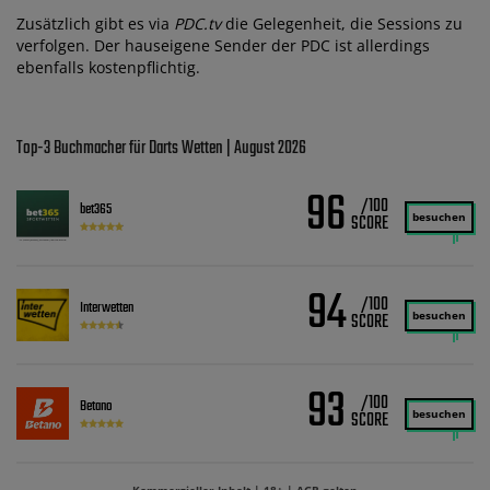
Zusätzlich gibt es via
PDC.tv
die Gelegenheit, die Sessions zu
verfolgen. Der hauseigene Sender der PDC ist allerdings
ebenfalls kostenpflichtig.
Top-3 Buchmacher für Darts Wetten | August 2026
96
/100
bet365
besuchen
94
/100
Interwetten
besuchen
93
/100
Betano
besuchen