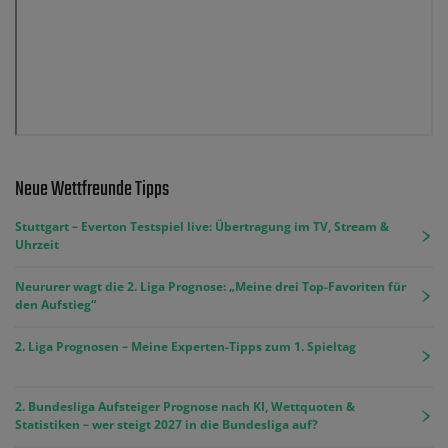
Neue Wettfreunde Tipps
Stuttgart – Everton Testspiel live: Übertragung im TV, Stream &
Uhrzeit
Neururer wagt die 2. Liga Prognose: „Meine drei Top-Favoriten für
den Aufstieg“
2. Liga Prognosen – Meine Experten-Tipps zum 1. Spieltag
2. Bundesliga Aufsteiger Prognose nach KI, Wettquoten &
Statistiken – wer steigt 2027 in die Bundesliga auf?