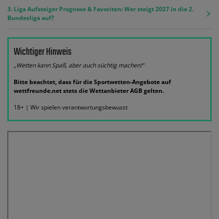
3. Liga Aufsteiger Prognose & Favoriten: Wer steigt 2027 in die 2.
Bundesliga auf?
Wichtiger Hinweis
„Wetten kann Spaß, aber auch süchtig machen!“
Bitte beachtet, dass für die Sportwetten-Angebote auf
wettfreunde.net stets die Wettanbieter AGB gelten.
18+ | Wir spielen verantwortungsbewusst