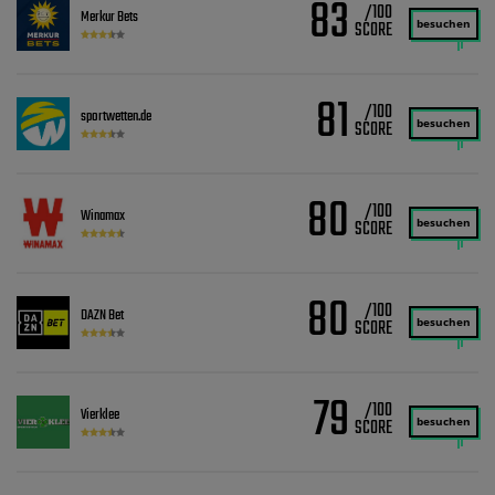
83
/100
Merkur Bets
besuchen
81
/100
sportwetten.de
besuchen
80
/100
Winamax
besuchen
80
/100
DAZN Bet
besuchen
79
/100
Vierklee
besuchen