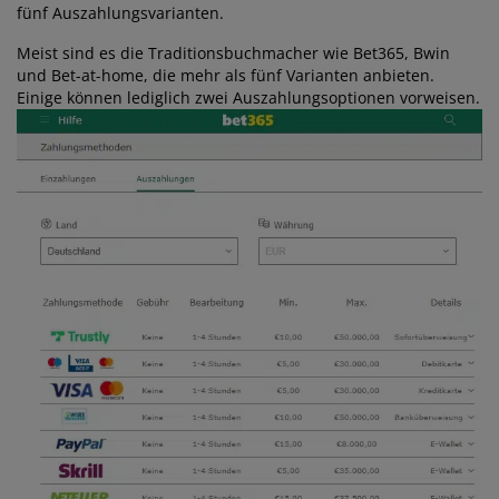
fünf Auszahlungsvarianten.
Meist sind es die Traditionsbuchmacher wie Bet365, Bwin
und Bet-at-home, die mehr als fünf Varianten anbieten.
Einige können lediglich zwei Auszahlungsoptionen vorweisen.