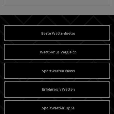
Beste Wettanbieter
Wettbonus Vergleich
Sportwetten News
Erfolgreich Wetten
Sportwetten Tipps