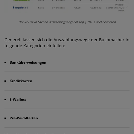
Bet365 ist in Sachen Auszahlungsangebot top | 18+ | AGB beachten
Generell lassen sich die Auszahlungswege der Buchmacher in
folgende Kategorien einteilen:
Banküberweisungen
Kreditkarten
E-Wallets
Pre-Paid-Karten