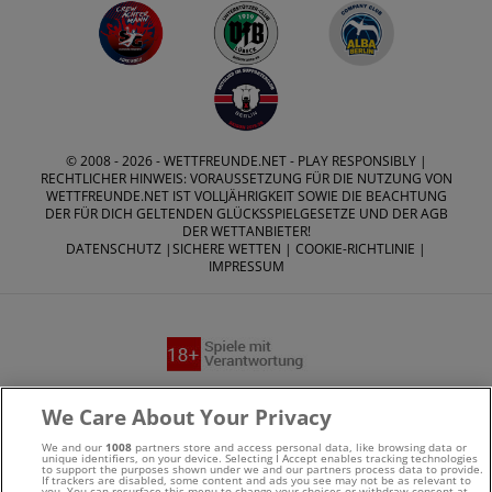
© 2008 - 2026 -
WETTFREUNDE.NET
- PLAY RESPONSIBLY |
RECHTLICHER HINWEIS: VORAUSSETZUNG FÜR DIE NUTZUNG VON
WETTFREUNDE.NET IST VOLLJÄHRIGKEIT SOWIE DIE BEACHTUNG
DER FÜR DICH GELTENDEN GLÜCKSSPIELGESETZE UND DER AGB
DER WETTANBIETER!
DATENSCHUTZ
|
SICHERE WETTEN
|
COOKIE-RICHTLINIE
|
IMPRESSUM
Suchtrisiken, Glücksspiel kann süchtig machen - Hilfe finden
We Care About Your Privacy
Sie auf
buwei.de
We and our
1008
partners store and access personal data, like browsing data or
unique identifiers, on your device. Selecting I Accept enables tracking technologies
to support the purposes shown under we and our partners process data to provide.
Alle Anbieter auf dieser Webseite sind offiziell in
If trackers are disabled, some content and ads you see may not be as relevant to
you. You can resurface this menu to change your choices or withdraw consent at