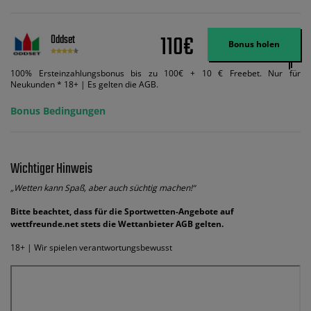
110€
Oddset
Bonus holen
100% Ersteinzahlungsbonus bis zu 100€ + 10 € Freebet. Nur für
Neukunden * 18+ | Es gelten die AGB.
Bonus Bedingungen
Wichtiger Hinweis
„Wetten kann Spaß, aber auch süchtig machen!“
Bitte beachtet, dass für die Sportwetten-Angebote auf
wettfreunde.net stets die Wettanbieter AGB gelten.
18+ | Wir spielen verantwortungsbewusst