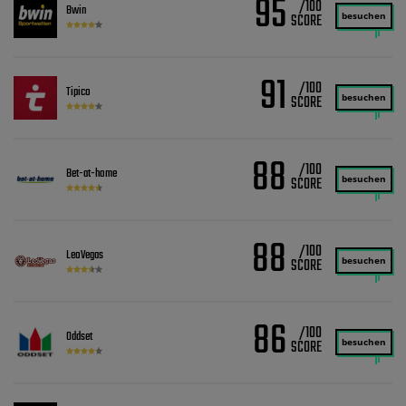
95
/100
Bwin
besuchen
91
/100
Tipico
besuchen
88
/100
Bet-at-home
besuchen
88
/100
LeoVegas
besuchen
86
/100
Oddset
besuchen