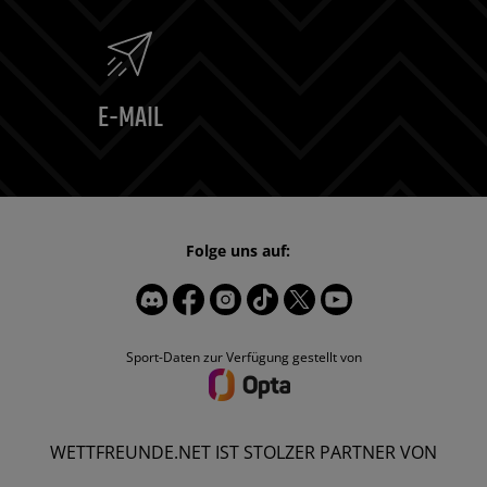
E-MAIL
Folge uns auf:
Sport-Daten zur Verfügung gestellt von
WETTFREUNDE.NET IST STOLZER PARTNER VON