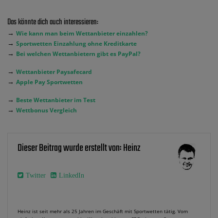
Das könnte dich auch interessieren:
→
Wie kann man beim Wettanbieter einzahlen?
→
Sportwetten Einzahlung ohne Kreditkarte
→
Bei welchen Wettanbietern gibt es PayPal?
→
Wettanbieter Paysafecard
→
Apple Pay Sportwetten
→
Beste Wettanbieter im Test
→
Wettbonus Vergleich
Dieser Beitrag wurde erstellt von: Heinz
Twitter
LinkedIn
Heinz ist seit mehr als 25 Jahren im Geschäft mit Sportwetten tätig. Vom