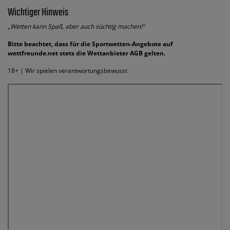
Wichtiger Hinweis
„Wetten kann Spaß, aber auch süchtig machen!“
Bitte beachtet, dass für die Sportwetten-Angebote auf
wettfreunde.net stets die Wettanbieter AGB gelten.
18+ | Wir spielen verantwortungsbewusst