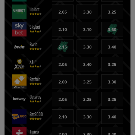
Unibet
2.05
3.30
3.25
Skybet
2.10
3.10
3.60
Bwin
2.15
3.30
3.40
XTiP
2.05
3.40
3.25
Betfair
2.00
3.25
3.30
Betway
2.05
3.25
3.25
Bet3000
2.10
3.30
3.40
Tipico
2.00
3.30
3.40