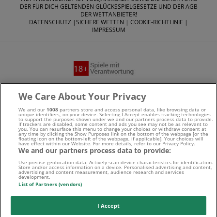
DER FÜR DICH GELTENDEN GLÜCKSSPIELGESETZE UND DER AGB
DER WETTANBIETER!
DATENSCHUTZ
|
SICHERE WETTEN
|
COOKIE-RICHTLINIE
|
IMPRESSUM
Suchtrisiken, Glücksspiel kann süchtig machen - Hilfe finden
We Care About Your Privacy
Sie auf
buwei.de
We and our
1008
partners store and access personal data, like browsing data or
unique identifiers, on your device. Selecting I Accept enables tracking technologies
to support the purposes shown under we and our partners process data to provide.
Alle Anbieter auf dieser Webseite sind offiziell in
If trackers are disabled, some content and ads you see may not be as relevant to
you. You can resurface this menu to change your choices or withdraw consent at
any time by clicking the Show Purposes link on the bottom of the webpage [or the
Deutschland
lizenziert
und werden von der
Gemeinsamen
floating icon on the bottom-left of the webpage, if applicable]. Your choices will
have effect within our Website. For more details, refer to our Privacy Policy.
We and our partners process data to provide:
Glücksspielbehörde der Länder
reguliert
Use precise geolocation data. Actively scan device characteristics for identification.
Store and/or access information on a device. Personalised advertising and content,
advertising and content measurement, audience research and services
development.
List of Partners (vendors)
I Accept