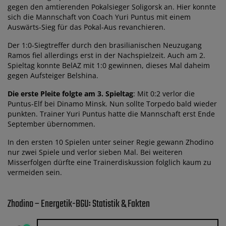
gegen den amtierenden Pokalsieger Soligorsk an. Hier konnte
sich die Mannschaft von Coach Yuri Puntus mit einem
Auswärts-Sieg für das Pokal-Aus revanchieren.
Der 1:0-Siegtreffer durch den brasilianischen Neuzugang
Ramos fiel allerdings erst in der Nachspielzeit. Auch am 2.
Spieltag konnte BelAZ mit 1:0 gewinnen, dieses Mal daheim
gegen Aufsteiger Belshina.
Die erste Pleite folgte am 3. Spieltag
: Mit 0:2 verlor die
Puntus-Elf bei Dinamo Minsk. Nun sollte Torpedo bald wieder
punkten. Trainer Yuri Puntus hatte die Mannschaft erst Ende
September übernommen.
In den ersten 10 Spielen unter seiner Regie gewann Zhodino
nur zwei Spiele und verlor sieben Mal. Bei weiteren
Misserfolgen dürfte eine Trainerdiskussion folglich kaum zu
vermeiden sein.
Zhodino – Energetik-BGU: Statistik & Fakten