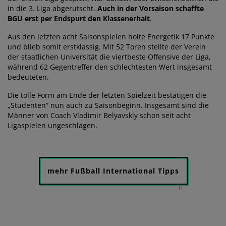
in die 3. Liga abgerutscht.
Auch in der Vorsaison schaffte
BGU erst per Endspurt den Klassenerhalt
.
Aus den letzten acht Saisonspielen holte Energetik 17 Punkte
und blieb somit erstklassig. Mit 52 Toren stellte der Verein
der staatlichen Universität die viertbeste Offensive der Liga,
während 62 Gegentreffer den schlechtesten Wert insgesamt
bedeuteten.
Die tolle Form am Ende der letzten Spielzeit bestätigen die
„Studenten“ nun auch zu Saisonbeginn. Insgesamt sind die
Männer von Coach Vladimir Belyavskiy schon seit acht
Ligaspielen ungeschlagen.
mehr Fußball International Tipps