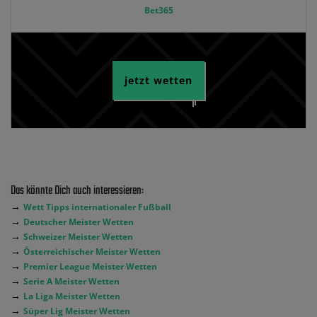
Bet365
jetzt wetten
Das könnte Dich auch interessieren:
→
Wett Tipps internationaler Fußball
→
Deutscher Meister Wetten
→
Schweizer Meister Wetten
→
Österreichischer Meister Wetten
→
Premier League Meister Wetten
→
Serie A Meister Wetten
→
La Liga Meister Wetten
→
Süper Lig Meister Wetten