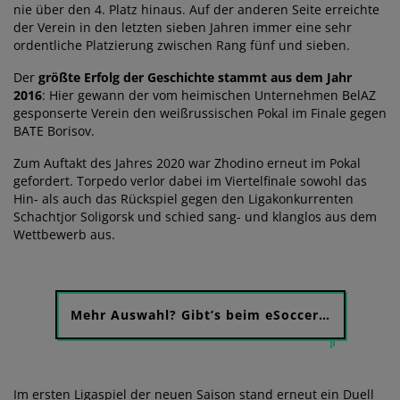
nie über den 4. Platz hinaus. Auf der anderen Seite erreichte
der Verein in den letzten sieben Jahren immer eine sehr
ordentliche Platzierung zwischen Rang fünf und sieben.
Der
größte Erfolg der Geschichte stammt aus dem Jahr
2016
: Hier gewann der vom heimischen Unternehmen BelAZ
gesponserte Verein den weißrussischen Pokal im Finale gegen
BATE Borisov.
Zum Auftakt des Jahres 2020 war Zhodino erneut im Pokal
gefordert. Torpedo verlor dabei im Viertelfinale sowohl das
Hin- als auch das Rückspiel gegen den Ligakonkurrenten
Schachtjor Soligorsk und schied sang- und klanglos aus dem
Wettbewerb aus.
Mehr Auswahl? Gibt’s beim eSoccer…
Im ersten Ligaspiel der neuen Saison stand erneut ein Duell