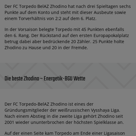
Der FC Torpedo BelAZ Zhodino hat nach drei Spieltagen sechs
Punkte auf dem Konto und steht mit dieser Ausbeute sowie
einem Torverhältnis von 2:2 auf dem 6. Platz.
In der Vorsaison belegte Torpedo mit 45 Punkten ebenfalls
den 6. Rang. Der Rückstand auf den ersten Europapokalplatz
betrug dabei aber bedrückende 20 Zähler. 25 Punkte holte
Zhodino zu Hause und 20 in der Fremde.
Die beste Zhodino – Energetik-BGU Wette
Der FC Torpedo-BelAZ Zhodino ist eines der
Gründungsmitglieder der weißrussischen Vysshaya Liga.
Nach einem Abstieg in die zweite Liga gehört Zhodino seit
2001 wieder ununterbrochen der höchsten Spielklasse an.
Auf der einen Seite kam Torpedo am Ende einer Ligasaison