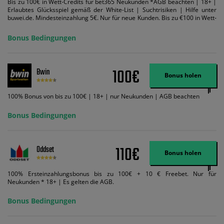
Bis zu 100€ in Wett-Credits für bet365 Neukunden *AGB beachten | 18+ |
Erlaubtes Glücksspiel gemäß der White-List | Suchtrisiken | Hilfe unter
buwei.de. Mindesteinzahlung 5€. Nur für neue Kunden. Bis zu €100 in Wett-
Credits. Melden Sie sich an, zahlen Sie €5 oder mehr auf Ihr bet365-Konto
ein und wir geben Ihnen die entsprechende qualifizierende Einzahlung in
Bonus Bedingungen
Wett-Credits, wenn Sie qualifizierende Wetten im gleichen Wert platzieren
und diese abgerechnet werden. Mindestquoten, Wett- und
Zahlungsmethoden-Ausnahmen gelten. Gewinne schließen den Einsatz von
Wett-Credits aus. Es gelten die AGB, Zeitlimits und Ausnahmen. Der Bonus-
100€
Bwin
Code VIPANGEBOT kann während der Anmeldung benutzt werden, jedoch
Bonus holen
ändert dies den Angebotsbetrag in keinster Weise.
100% Bonus von bis zu 100€ | 18+ | nur Neukunden | AGB beachten
Bonus Bedingungen
110€
Oddset
Bonus holen
100% Ersteinzahlungsbonus bis zu 100€ + 10 € Freebet. Nur für
Neukunden * 18+ | Es gelten die AGB.
Bonus Bedingungen