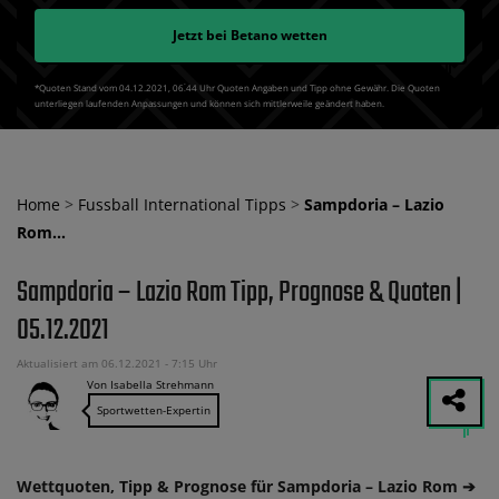
Jetzt bei
Betano
wetten
*Quoten Stand vom 04.12.2021‚ 06⁚44 Uhr Quoten Angaben und Tipp ohne Gewähr. Die Quoten
unterliegen laufenden Anpassungen und können sich mittlerweile geändert haben.
Home
>
Fussball International Tipps
>
Sampdoria – Lazio
Rom…
Sampdoria – Lazio Rom Tipp, Prognose & Quoten |
05.12.2021
Aktualisiert am 06.12.2021 - 7:15 Uhr
Von Isabella Strehmann
Sportwetten-Expertin
Wettquoten, Tipp & Prognose für Sampdoria – Lazio Rom ➔