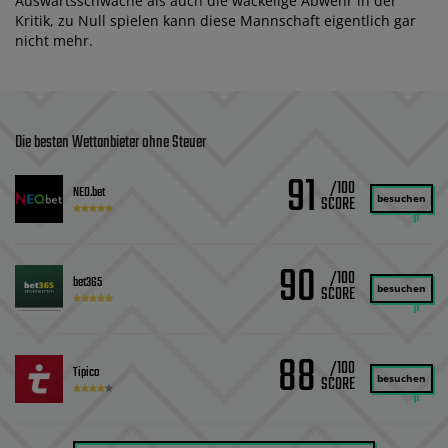
Auswärtsschwäche als auch die wackelige Abwehr in der
Kritik, zu Null spielen kann diese Mannschaft eigentlich gar
nicht mehr.
Die besten Wettanbieter ohne Steuer
91
/100
NEO.bet
besuchen
90
/100
bet365
besuchen
88
/100
Tipico
besuchen