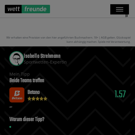
Wir erhalten eine Provision von den hier angeführten Buchmachern. 18+ | AGB gelten. Glücksspiel
kann abhängig machen. Spiele mit Verantwortung.
Isabella Strehmann
Sportwetten-Expertin
Mein Tipp
Beide Teams treffen
1.57
Betano
Warum dieser Tipp?