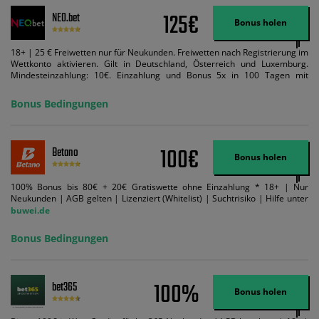
125€
NEO.bet
Bonus holen
18+ | 25 € Freiwetten nur für Neukunden. Freiwetten nach Registrierung im
Wettkonto aktivieren. Gilt in Deutschland, Österreich und Luxemburg.
Mindesteinzahlung: 10€. Einzahlung und Bonus 5x in 100 Tagen mit
Mindestquote 1,5 umsetzen. Maximaler Umsatz: Bonusbetrag pro Wette.
Bedingungen können geändert werden. AGB gelten. Lizenziert; Hilfe bei
Bonus Bedingungen
Suchtrisiken: buwei.de.
100€
Betano
Bonus holen
100% Bonus bis 80€ + 20€ Gratiswette ohne Einzahlung * 18+ | Nur
Neukunden | AGB gelten | Lizenziert (Whitelist) | Suchtrisiko | Hilfe unter
buwei.de
Bonus Bedingungen
100%
bet365
Bonus holen