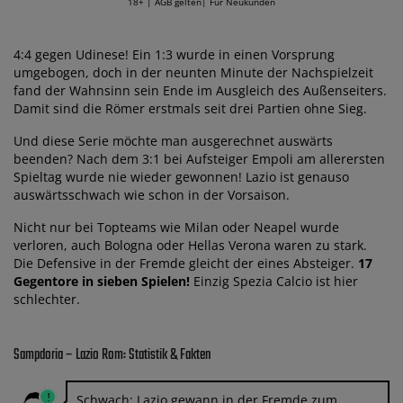
18+ | AGB gelten| Für Neukunden
4:4 gegen Udinese! Ein 1:3 wurde in einen Vorsprung
umgebogen, doch in der neunten Minute der Nachspielzeit
fand der Wahnsinn sein Ende im Ausgleich des Außenseiters.
Damit sind die Römer erstmals seit drei Partien ohne Sieg.
Und diese Serie möchte man ausgerechnet auswärts
beenden? Nach dem 3:1 bei Aufsteiger Empoli am allerersten
Spieltag wurde nie wieder gewonnen! Lazio ist genauso
auswärtsschwach wie schon in der Vorsaison.
Nicht nur bei Topteams wie Milan oder Neapel wurde
verloren, auch Bologna oder Hellas Verona waren zu stark.
Die Defensive in der Fremde gleicht der eines Absteiger.
17
Gegentore in sieben Spielen!
Einzig Spezia Calcio ist hier
schlechter.
Sampdoria – Lazio Rom: Statistik & Fakten
Schwach: Lazio gewann in der Fremde zum