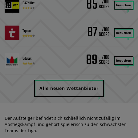
85
/100
DAZN Bet
besuchen
87
/100
Tipico
besuchen
89
/100
Oddset
besuchen
Alle neuen Wettanbieter
Der Aufsteiger befindet sich schließlich nicht zufällig im
Abstiegskampf und gehört spielerisch zu den schwächsten
Teams der Liga.