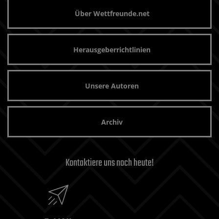
Über Wettfreunde.net
Herausgeberrichtlinien
Unsere Autoren
Archiv
Kontaktiere uns noch heute!