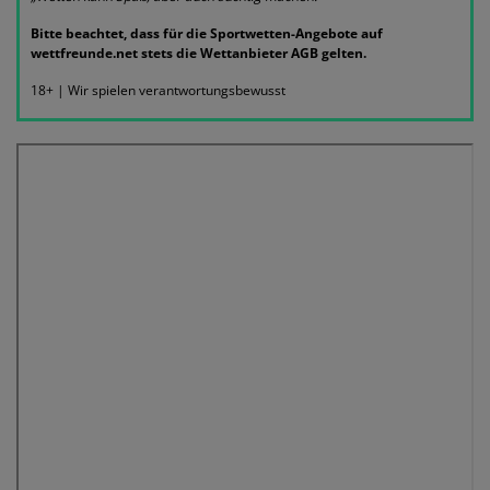
Bitte beachtet, dass für die Sportwetten-Angebote auf
wettfreunde.net stets die Wettanbieter AGB gelten.
18+ | Wir spielen verantwortungsbewusst