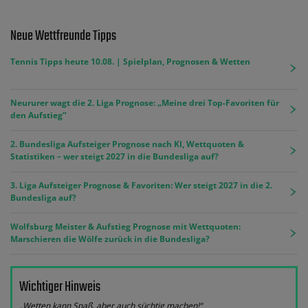
Neue Wettfreunde Tipps
Tennis Tipps heute 10.08. | Spielplan, Prognosen & Wetten
Neururer wagt die 2. Liga Prognose: „Meine drei Top-Favoriten für
den Aufstieg“
2. Bundesliga Aufsteiger Prognose nach KI, Wettquoten &
Statistiken – wer steigt 2027 in die Bundesliga auf?
3. Liga Aufsteiger Prognose & Favoriten: Wer steigt 2027 in die 2.
Bundesliga auf?
Wolfsburg Meister & Aufstieg Prognose mit Wettquoten:
Marschieren die Wölfe zurück in die Bundesliga?
Wichtiger Hinweis
„Wetten kann Spaß, aber auch süchtig machen!“