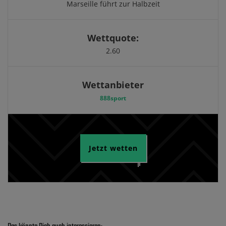
Marseille führt zur Halbzeit
Wettquote:
2.60
Wettanbieter
888sport
Jetzt wetten