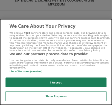
DATENSCHUTZ
|
SICHERE WETTEN
|
COOKIE-RICHTLINIE
|
IMPRESSUM
We Care About Your Privacy
We and our
1008
partners store and access personal data, like browsing data or
Suchtrisiken, Glücksspiel kann süchtig machen - Hilfe finden
unique identifiers, on your device. Selecting I Accept enables tracking technologies
to support the purposes shown under we and our partners process data to provide.
If trackers are disabled, some content and ads you see may not be as relevant to
Sie auf
buwei.de
you. You can resurface this menu to change your choices or withdraw consent at
any time by clicking the Show Purposes link on the bottom of the webpage [or the
floating icon on the bottom-left of the webpage, if applicable]. Your choices will
have effect within our Website. For more details, refer to our Privacy Policy.
Alle Anbieter auf dieser Webseite sind offiziell in
We and our partners process data to provide:
Deutschland
lizenziert
und werden von der
Gemeinsamen
Use precise geolocation data. Actively scan device characteristics for identification.
Store and/or access information on a device. Personalised advertising and content,
advertising and content measurement, audience research and services
Glücksspielbehörde der Länder
reguliert
development.
List of Partners (vendors)
I Accept
Show Purposes