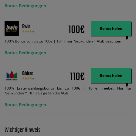
ein und wir geben Ihnen die entsprechende qualifizierende Einzahlung in
Bonus Bedingungen
Wett-Credits, wenn Sie qualifizierende Wetten im gleichen Wert platzieren
und diese abgerechnet werden. Mindestquoten, Wett- und
Zahlungsmethoden-Ausnahmen gelten. Gewinne schließen den Einsatz von
Wett-Credits aus. Es gelten die AGB, Zeitlimits und Ausnahmen. Der Bonus-
100€
Bwin
Code VIPANGEBOT kann während der Anmeldung benutzt werden, jedoch
Bonus holen
ändert dies den Angebotsbetrag in keinster Weise.
100% Bonus von bis zu 100€ | 18+ | nur Neukunden | AGB beachten
Bonus Bedingungen
110€
Oddset
Bonus holen
100% Ersteinzahlungsbonus bis zu 100€ + 10 € Freebet. Nur für
Neukunden * 18+ | Es gelten die AGB.
Bonus Bedingungen
Wichtiger Hinweis