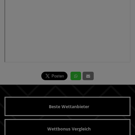
Beste Wettanbieter
Wettbonus Vergleich