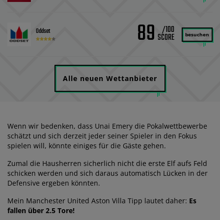
89
/100
Oddset
besuchen
Alle neuen Wettanbieter
Wenn wir bedenken, dass Unai Emery die Pokalwettbewerbe
schätzt und sich derzeit jeder seiner Spieler in den Fokus
spielen will, könnte einiges für die Gäste gehen.
Zumal die Hausherren sicherlich nicht die erste Elf aufs Feld
schicken werden und sich daraus automatisch Lücken in der
Defensive ergeben könnten.
Mein Manchester United Aston Villa Tipp lautet daher:
Es
fallen über 2.5 Tore!