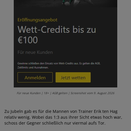
Für neue Kunden | 18+ | AGB gelten | Screenshot vom 9. August 2026
Zu Jubeln gab es für die Mannen von Trainer Erik ten Hag
relativ wenig. Wobei das 1:3 aus ihrer Sicht etwas hoch war,
schoss der Gegner schließlich nur viermal aufs Tor.