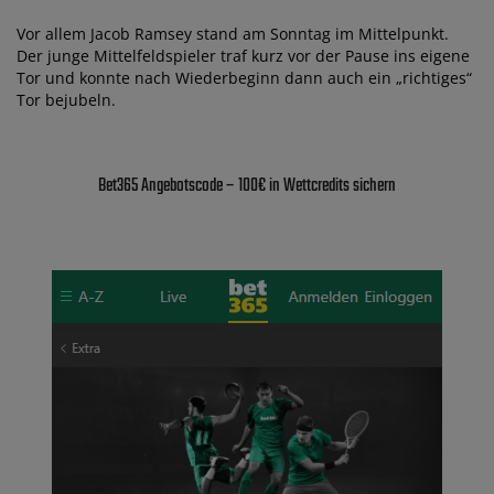
Vor allem Jacob Ramsey stand am Sonntag im Mittelpunkt.
Der junge Mittelfeldspieler traf kurz vor der Pause ins eigene
Tor und konnte nach Wiederbeginn dann auch ein „richtiges“
Tor bejubeln.
Bet365 Angebotscode – 100€ in Wettcredits sichern