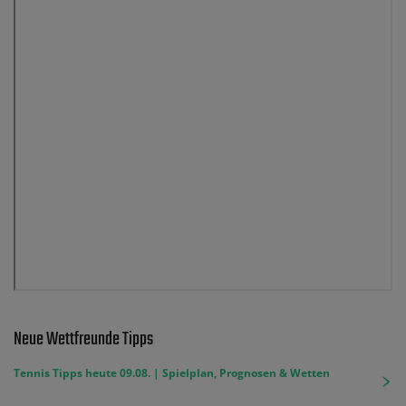
Neue Wettfreunde Tipps
Tennis Tipps heute 09.08. | Spielplan, Prognosen & Wetten