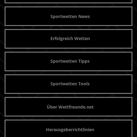
Sportwetten News
Erfolgreich Wetten
Sportwetten Tipps
Sportwetten Tools
Über Wettfreunde.net
Herausgeberrichtlinien