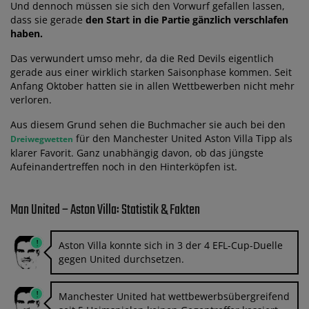
Und dennoch müssen sie sich den Vorwurf gefallen lassen,
dass sie gerade
den Start in die Partie gänzlich verschlafen
haben.
Das verwundert umso mehr, da die Red Devils eigentlich
gerade aus einer wirklich starken Saisonphase kommen. Seit
Anfang Oktober hatten sie in allen Wettbewerben nicht mehr
verloren.
Aus diesem Grund sehen die Buchmacher sie auch bei den
für den Manchester United Aston Villa Tipp als
Dreiwegwetten
klarer Favorit. Ganz unabhängig davon, ob das jüngste
Aufeinandertreffen noch in den Hinterköpfen ist.
Man United – Aston Villa: Statistik & Fakten
Aston Villa konnte sich in 3 der 4 EFL-Cup-Duelle
gegen United durchsetzen.
Manchester United hat wettbewerbsübergreifend