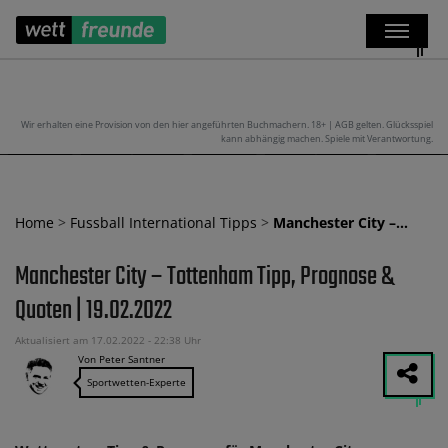
Wir erhalten eine Provision von den hier angeführten Buchmachern. 18+ | AGB gelten. Glücksspiel
kann abhängig machen. Spiele mit Verantwortung.
Home
>
Fussball International Tipps
>
Manchester City –…
Manchester City – Tottenham Tipp, Prognose &
Quoten | 19.02.2022
Aktualisiert am 17.02.2022 - 22:38 Uhr
Von Peter Santner
Sportwetten-Experte