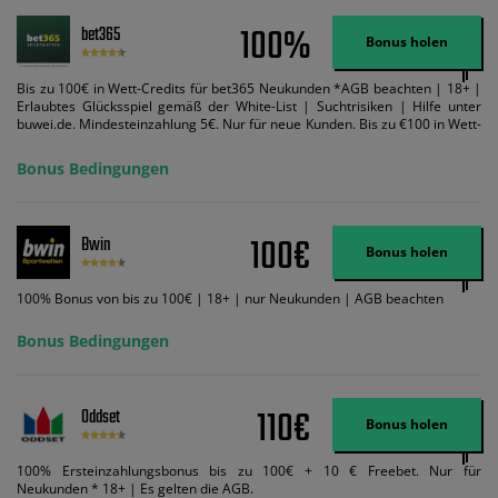
100%
bet365
Bonus holen
Bis zu 100€ in Wett-Credits für bet365 Neukunden *AGB beachten | 18+ |
Erlaubtes Glücksspiel gemäß der White-List | Suchtrisiken | Hilfe unter
buwei.de. Mindesteinzahlung 5€. Nur für neue Kunden. Bis zu €100 in Wett-
Credits. Melden Sie sich an, zahlen Sie €5 oder mehr auf Ihr bet365-Konto
ein und wir geben Ihnen die entsprechende qualifizierende Einzahlung in
Bonus Bedingungen
Wett-Credits, wenn Sie qualifizierende Wetten im gleichen Wert platzieren
und diese abgerechnet werden. Mindestquoten, Wett- und
Zahlungsmethoden-Ausnahmen gelten. Gewinne schließen den Einsatz von
Wett-Credits aus. Es gelten die AGB, Zeitlimits und Ausnahmen. Der Bonus-
100€
Bwin
Code VIPANGEBOT kann während der Anmeldung benutzt werden, jedoch
Bonus holen
ändert dies den Angebotsbetrag in keinster Weise.
100% Bonus von bis zu 100€ | 18+ | nur Neukunden | AGB beachten
Bonus Bedingungen
110€
Oddset
Bonus holen
100% Ersteinzahlungsbonus bis zu 100€ + 10 € Freebet. Nur für
Neukunden * 18+ | Es gelten die AGB.