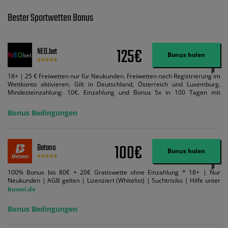
Bester Sportwetten Bonus
125€
NEO.bet
Bonus holen
18+ | 25 € Freiwetten nur für Neukunden. Freiwetten nach Registrierung im
Wettkonto aktivieren. Gilt in Deutschland, Österreich und Luxemburg.
Mindesteinzahlung: 10€. Einzahlung und Bonus 5x in 100 Tagen mit
Mindestquote 1,5 umsetzen. Maximaler Umsatz: Bonusbetrag pro Wette.
Bedingungen können geändert werden. AGB gelten. Lizenziert; Hilfe bei
Bonus Bedingungen
Suchtrisiken: buwei.de.
100€
Betano
Bonus holen
100% Bonus bis 80€ + 20€ Gratiswette ohne Einzahlung * 18+ | Nur
Neukunden | AGB gelten | Lizenziert (Whitelist) | Suchtrisiko | Hilfe unter
buwei.de
Bonus Bedingungen