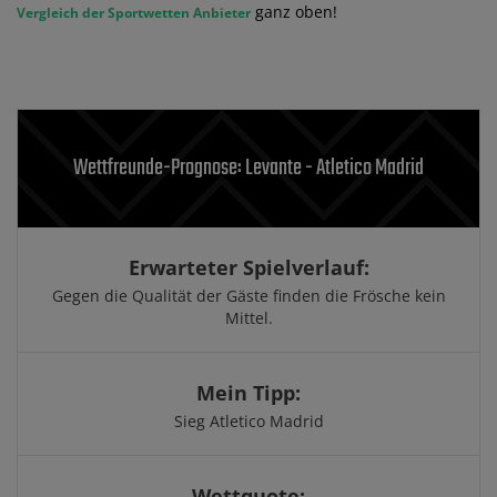
ganz oben!
Vergleich der Sportwetten Anbieter
Wettfreunde-Prognose: Levante - Atletico Madrid
Erwarteter Spielverlauf:
Gegen die Qualität der Gäste finden die Frösche kein
Mittel.
Mein Tipp:
Sieg Atletico Madrid
Wettquote: