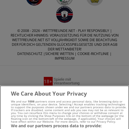
© 2008 - 2026 -
WETTFREUNDE.NET
- PLAY RESPONSIBLY |
RECHTLICHER HINWEIS: VORAUSSETZUNG FÜR DIE NUTZUNG VON
WETTFREUNDE.NET IST VOLLJÄHRIGKEIT SOWIE DIE BEACHTUNG
DER FÜR DICH GELTENDEN GLÜCKSSPIELGESETZE UND DER AGB
DER WETTANBIETER!
DATENSCHUTZ
|
SICHERE WETTEN
|
COOKIE-RICHTLINIE
|
IMPRESSUM
We Care About Your Privacy
Suchtrisiken, Glücksspiel kann süchtig machen - Hilfe finden
Sie auf
buwei.de
We and our
1006
partners store and access personal data, like browsing data or
unique identifiers, on your device. Selecting I Accept enables tracking technologies
to support the purposes shown under we and our partners process data to provide.
If trackers are disabled, some content and ads you see may not be as relevant to
Alle Anbieter auf dieser Webseite sind offiziell in
you. You can resurface this menu to change your choices or withdraw consent at
any time by clicking the Show Purposes link on the bottom of the webpage [or the
floating icon on the bottom-left of the webpage, if applicable]. Your choices will
have effect within our Website. For more details, refer to our Privacy Policy.
Deutschland
lizenziert
und werden von der
Gemeinsamen
We and our partners process data to provide: