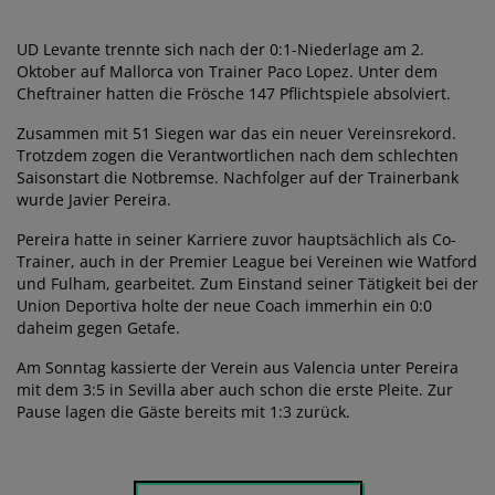
UD Levante trennte sich nach der 0:1-Niederlage am 2.
Oktober auf Mallorca von Trainer Paco Lopez. Unter dem
Cheftrainer hatten die Frösche 147 Pflichtspiele absolviert.
Zusammen mit 51 Siegen war das ein neuer Vereinsrekord.
Trotzdem zogen die Verantwortlichen nach dem schlechten
Saisonstart die Notbremse. Nachfolger auf der Trainerbank
wurde Javier Pereira.
Pereira hatte in seiner Karriere zuvor hauptsächlich als Co-
Trainer, auch in der Premier League bei Vereinen wie Watford
und Fulham, gearbeitet. Zum Einstand seiner Tätigkeit bei der
Union Deportiva holte der neue Coach immerhin ein 0:0
daheim gegen Getafe.
Am Sonntag kassierte der Verein aus Valencia unter Pereira
mit dem 3:5 in Sevilla aber auch schon die erste Pleite. Zur
Pause lagen die Gäste bereits mit 1:3 zurück.