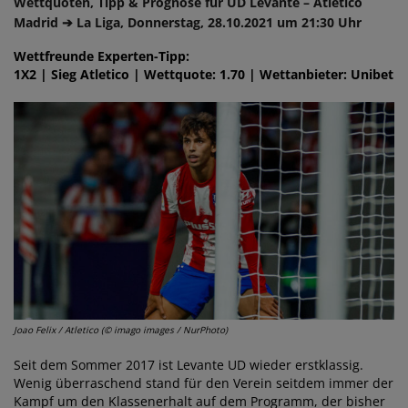
Wettquoten, Tipp & Prognose für UD Levante – Atletico
Madrid ➔ La Liga, Donnerstag, 28.10.2021 um 21:30 Uhr
Wettfreunde Experten-Tipp:
1X2 | Sieg Atletico | Wettquote: 1.70 | Wettanbieter: Unibet
Joao Felix / Atletico (© imago images / NurPhoto)
Seit dem Sommer 2017 ist Levante UD wieder erstklassig.
Wenig überraschend stand für den Verein seitdem immer der
Kampf um den Klassenerhalt auf dem Programm, der bisher