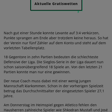
Aktuelle Gratiswetten
Nach gut einer Stunde konnte Levante auf 3:4 verkürzen,
Punkte sprangen am Ende aber trotzdem keine heraus. So hat
der Verein nur fünf Zähler auf dem Konto und steht auf dem
vorletzten Tabellenplatz.
18 Gegentore in zehn Partien bedeuten die schlechteste
Defensive der Liga. Die Sieglos-Serie in der Liga dauert nun
schon saisonübergreifend 18 Spiele an. Von den letzten 21
Partien konnte man nur eine gewinnen.
Der neue Coach muss dabei mit einer wenig jungen
Mannschaft klarkommen. Schon in der vorherigen Spielzeit
betrug das Durchschnittsalter der eingesetzten Spieler 27,1
Jahre.
Am Donnerstag im Heimspiel gegen Atletico fehlen den
Hausherren zahlreiche Spieler wie Shkodran Mustafi und José