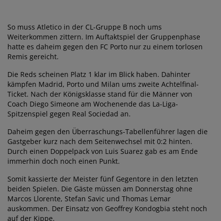
So muss Atletico in der CL-Gruppe B noch ums
Weiterkommen zittern. Im Auftaktspiel der Gruppenphase
hatte es daheim gegen den FC Porto nur zu einem torlosen
Remis gereicht.
Die Reds scheinen Platz 1 klar im Blick haben. Dahinter
kämpfen Madrid, Porto und Milan ums zweite Achtelfinal-
Ticket. Nach der Königsklasse stand für die Männer von
Coach Diego Simeone am Wochenende das La-Liga-
Spitzenspiel gegen Real Sociedad an.
Daheim gegen den Überraschungs-Tabellenführer lagen die
Gastgeber kurz nach dem Seitenwechsel mit 0:2 hinten.
Durch einen Doppelpack von Luis Suarez gab es am Ende
immerhin doch noch einen Punkt.
Somit kassierte der Meister fünf Gegentore in den letzten
beiden Spielen. Die Gäste müssen am Donnerstag ohne
Marcos Llorente, Stefan Savic und Thomas Lemar
auskommen. Der Einsatz von Geoffrey Kondogbia steht noch
auf der Kippe.