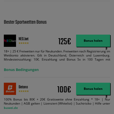
Bester Sportwetten Bonus
125€
NEO.bet
Bonus holen
18+ | 25 € Freiwetten nur für Neukunden. Freiwetten nach Registrierung im
Wettkonto aktivieren. Gilt in Deutschland, Österreich und Luxemburg.
Mindesteinzahlung: 10€. Einzahlung und Bonus 5x in 100 Tagen mit
Mindestquote 1,5 umsetzen. Maximaler Umsatz: Bonusbetrag pro Wette.
Bedingungen können geändert werden. AGB gelten. Lizenziert; Hilfe bei
Bonus Bedingungen
Suchtrisiken: buwei.de.
100€
Betano
Bonus holen
100% Bonus bis 80€ + 20€ Gratiswette ohne Einzahlung * 18+ | Nur
Neukunden | AGB gelten | Lizenziert (Whitelist) | Suchtrisiko | Hilfe unter
buwei.de