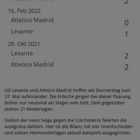
2
16. Feb 2022
Atletico Madrid
0
Levante
1
28. Okt 2021
Levante
2
Atletico Madrid
2
UD Levante und Atletico Madrid treffen am Donnerstag zum
37. Mal aufeinander. Die Frösche gingen bei dieser Paarung
bisher nur neunmal als Sieger vom Feld. Dem gegenüber
stehen 21 Niederlagen.
Sieben der neun Siege gegen die Colchoneros feierten die
Azulgrana daheim. Hier ist die Bilanz mit vier Unentschieden
und sieben Heimniederlagen aktuell komplett ausgeglichen.