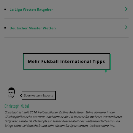
La Liga Wetten Ratgeber
Deutscher Meister Wetten
Mehr Fußball International Tipps
Sportwetten-Experte
Christoph Nübel
Christoph ist seit 2010 freiberuflicher Online-Redakteur. Seine Karriere in der
Glücksspielbranche startete, nachdem er als PR-Berater für mehrere Wettanbieter
tätig war. Heute ist Christoph ein fester Bestandteil des Wettfreunde-Teams und
bringt seine Leidenschaft und sein Wissen für Sportwetten, insbesondere im…