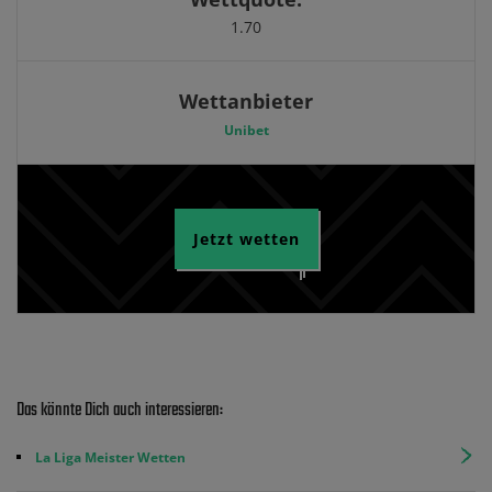
1.70
Wettanbieter
Unibet
Jetzt wetten
Das könnte Dich auch interessieren:
La Liga Meister Wetten