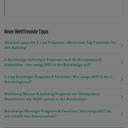
Neue Wettfreunde Tipps
Neururer wagt die 2. Liga Prognose: „Meine drei Top-Favoriten für
den Aufstieg“
2. Bundesliga Aufsteiger Prognose nach KI, Wettquoten &
Statistiken – wer steigt 2027 in die Bundesliga auf?
3. Liga Aufsteiger Prognose & Favoriten: Wer steigt 2027 in die 2.
Bundesliga auf?
Wolfsburg Meister & Aufstieg Prognose mit Wettquoten:
Marschieren die Wölfe zurück in die Bundesliga?
Bundesliga Absteiger Prognose & Favoriten: Wer steigt 2027 ab,
wer schafft den Klassenerhalt?