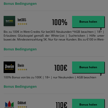
Bonus Bedingungen
100%
bet365
Bonus holen
Bis zu 100€ in Wett-Credits für bet365 Neukunden *AGB beachten | 18+ |
Erlaubtes Glücksspiel gemäß der White-List | Suchtrisiken | Hilfe unter
buwei.de. Mindesteinzahlung 5€. Nur für neue Kunden. Bis zu €100 in Wett-
Credits. Melden Sie sich an, zahlen Sie €5 oder mehr auf Ihr bet365-Konto
ein und wir geben Ihnen die entsprechende qualifizierende Einzahlung in
Bonus Bedingungen
Wett-Credits, wenn Sie qualifizierende Wetten im gleichen Wert platzieren
und diese abgerechnet werden. Mindestquoten, Wett- und
Zahlungsmethoden-Ausnahmen gelten. Gewinne schließen den Einsatz von
Wett-Credits aus. Es gelten die AGB, Zeitlimits und Ausnahmen. Der Bonus-
100€
Bwin
Code VIPANGEBOT kann während der Anmeldung benutzt werden, jedoch
Bonus holen
ändert dies den Angebotsbetrag in keinster Weise.
100% Bonus von bis zu 100€ | 18+ | nur Neukunden | AGB beachten
Bonus Bedingungen
110€
Oddset
Bonus holen