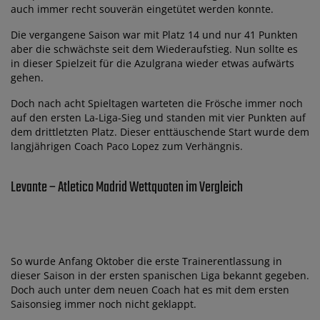
auch immer recht souverän eingetütet werden konnte.
Die vergangene Saison war mit Platz 14 und nur 41 Punkten
aber die schwächste seit dem Wiederaufstieg. Nun sollte es
in dieser Spielzeit für die Azulgrana wieder etwas aufwärts
gehen.
Doch nach acht Spieltagen warteten die Frösche immer noch
auf den ersten La-Liga-Sieg und standen mit vier Punkten auf
dem drittletzten Platz. Dieser enttäuschende Start wurde dem
langjährigen Coach Paco Lopez zum Verhängnis.
Levante – Atletico Madrid Wettquoten im Vergleich
So wurde Anfang Oktober die erste Trainerentlassung in
dieser Saison in der ersten spanischen Liga bekannt gegeben.
Doch auch unter dem neuen Coach hat es mit dem ersten
Saisonsieg immer noch nicht geklappt.