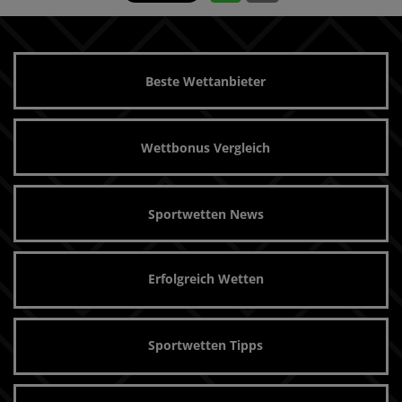
Beste Wettanbieter
Wettbonus Vergleich
Sportwetten News
Erfolgreich Wetten
Sportwetten Tipps