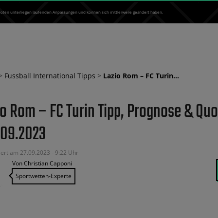
ten unterliegen laufenden Anpassungen und können sich mittlerweile geändert haben.
Sportwetten Tipps
>
Fussball International Tipps
>
Lazio Rom – FC Turin…
io Rom – FC Turin Tipp, Prognose & Qu
7.09.2023
iert am 27.09.2023 - 9:22 Uhr
Von Christian Capponi
Sportwetten-Experte
WhatsApp