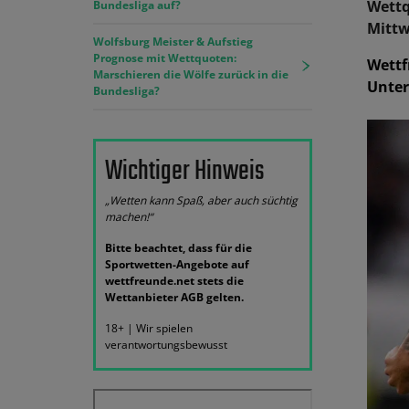
Wettq
Bundesliga auf?
Mittw
Wolfsburg Meister & Aufstieg
Prognose mit Wettquoten:
Wettf
Marschieren die Wölfe zurück in die
Unter
Bundesliga?
Wichtiger Hinweis
„Wetten kann Spaß, aber auch süchtig
machen!“
Bitte beachtet, dass für die
Sportwetten-Angebote auf
wettfreunde.net stets die
Wettanbieter AGB gelten.
18+ | Wir spielen
verantwortungsbewusst