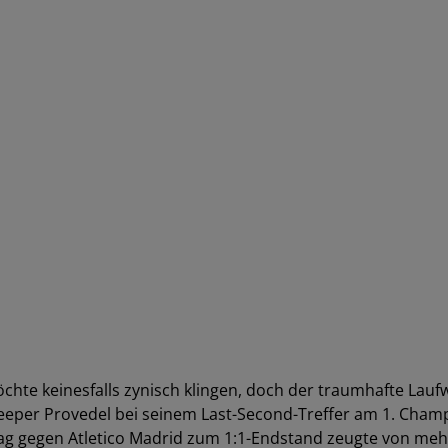
öchte keinesfalls zynisch klingen, doch der traumhafte Lauf
eeper Provedel bei seinem Last-Second-Treffer am 1. Cham
tag gegen Atletico Madrid zum 1:1-Endstand zeugte von meh