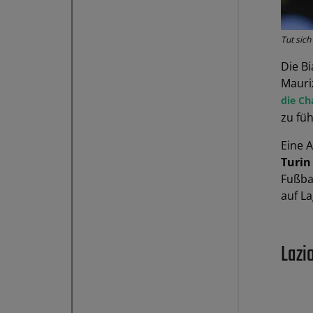
Tut sich
Die B
Mauri
die C
zu fü
Eine 
Turin
Fußba
auf La
Lazi