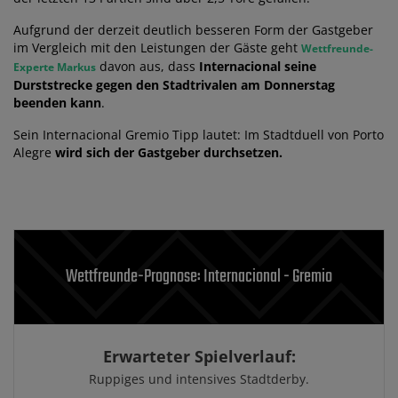
Aufgrund der derzeit deutlich besseren Form der Gastgeber
im Vergleich mit den Leistungen der Gäste geht
Wettfreunde-
davon aus, dass
Internacional seine
Experte Markus
Durststrecke gegen den Stadtrivalen am Donnerstag
beenden kann
.
Sein Internacional Gremio Tipp lautet: Im Stadtduell von Porto
Alegre
wird sich der Gastgeber durchsetzen.
Wettfreunde-Prognose: Internacional - Gremio
Erwarteter Spielverlauf:
Ruppiges und intensives Stadtderby.