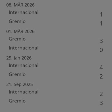
08. MÄR 2026
Internacional
1
Gremio
1
01. MÄR 2026
Gremio
3
Internacional
0
25. Jan 2026
Internacional
4
Gremio
2
21. Sep 2025
Internacional
2
Gremio
3