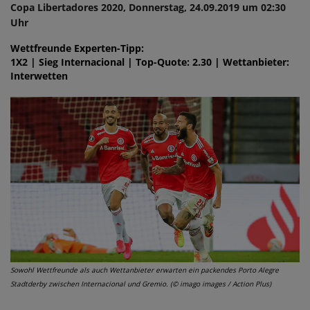
Copa Libertadores 2020, Donnerstag, 24.09.2019 um 02:30
Uhr
Wettfreunde Experten-Tipp:
1X2 | Sieg Internacional | Top-Quote: 2.30 | Wettanbieter:
Interwetten
Sowohl Wettfreunde als auch Wettanbieter erwarten ein packendes Porto Alegre
Stadtderby zwischen Internacional und Gremio. (© imago images / Action Plus)