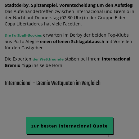
Stadtderby, Spitzenspiel, Vorentscheidung um den Aufstieg
!
Das Aufeinandertreffen zwischen Internacional und Gremio in
der Nacht auf Donnerstag (02:30 Uhr) in der Gruppe E der
Copa Libertadores hat viele Facetten.
erwarten im Derby der beiden Top-Klubs
Die Fußball-Bookies
aus Porto Alegre
einen offenen Schlagabtausch
mit Vorteilen
für den Gastgeber.
Die Experten
stoßen bei ihrem
Internacional
der Wettfreunde
Gremio Tipp
ins selbe Horn.
Internacional – Gremio Wettquoten im Vergleich
zur besten Internacional Quote