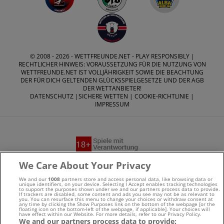
© 2008 - 2026 -
WETTFREUNDE.NET
- PLAY RESPONSIBLY |
RECHTLICHER HINWEIS: VORAUSSETZUNG FÜR DIE NUTZUNG VON
WETTFREUNDE.NET IST VOLLJÄHRIGKEIT SOWIE DIE BEACHTUNG
DER FÜR DICH GELTENDEN GLÜCKSSPIELGESETZE UND DER AGB
DER WETTANBIETER!
DATENSCHUTZ
|
SICHERE WETTEN
|
COOKIE-RICHTLINIE
|
IMPRESSUM
We Care About Your Privacy
Suchtrisiken, Glücksspiel kann süchtig machen - Hilfe finden
Sie auf
buwei.de
We and our
1008
partners store and access personal data, like browsing data or
unique identifiers, on your device. Selecting I Accept enables tracking technologies
to support the purposes shown under we and our partners process data to provide.
If trackers are disabled, some content and ads you see may not be as relevant to
Alle Anbieter auf dieser Webseite sind offiziell in
you. You can resurface this menu to change your choices or withdraw consent at
any time by clicking the Show Purposes link on the bottom of the webpage [or the
floating icon on the bottom-left of the webpage, if applicable]. Your choices will
have effect within our Website. For more details, refer to our Privacy Policy.
Deutschland
lizenziert
und werden von der
Gemeinsamen
We and our partners process data to provide: