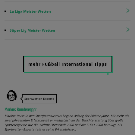
La Liga Meister Wetten
Süper Lig Meister Wetten
mehr Fußball International Tipps
Sportwetten-Experte
Markus Sonderegger
Markus‘ Reise in den Sportjournalismus begann Anfang der 2000er Jahre. Mit mehr als
zwei Jahrzehnten Erfahrung ist er maßgeblich an der Berichterstattung über große
Sportereignisse wie die Weltmeisterschaft 2006 und die EURO 2008 beteiligt. Als
Sportwetten-Experte teilt er seine Erkenntnisse…