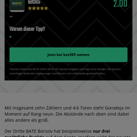
2.00
bet365
Warum dieser Tipp?
Jetzt bei
bet365
wetten
*Quoten Stand vom 06.05.2020‚ 08⁚45 Uhr Quoten Angaben und Tipp ohne Gewähr. Die Quoten
unterliegen laufenden Anpassungen und können sich mittlerweile geändert haben.
Mit insgesamt zehn Zählern und 4:6 Toren steht Gorodeja im
Moment auf Rang neun. Die Abstände nach oben sind dabei
alles andere als groß.
Der Dritte BATE Borisov hat beispielsweise
nur drei