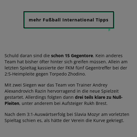
mehr Fußball International Tipps
Schuld daran sind die
schon 15 Gegentore
. Kein anderes
Team hat bisher öfter hinter sich greifen müssen. Allein am
letzten Spieltag kassierte der FKM fünf Gegentreffer bei der
2:5-Heimpleite gegen Torpedo Zhodino.
Mit zwei Siegen war das Team von Trainer Andrey
Alexandrovich Razin hervorragend in die neue Spielzeit
gestartet. Allerdings folgten dann
drei teils klare zu Null-
Pleiten
, unter anderem bei Aufsteiger Rukh Brest.
Nach dem 3:1-Auswärtserfolg bei Slavia Mozyr am vorletzten
Spieltag schien es, als hätte der Verein die Kurve gekriegt.