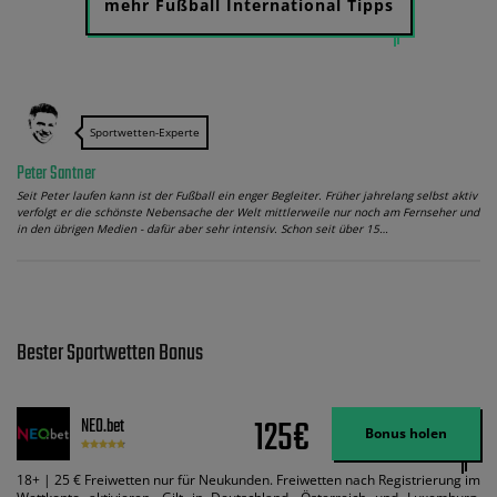
mehr Fußball International Tipps
Sportwetten-Experte
Peter Santner
Seit Peter laufen kann ist der Fußball ein enger Begleiter. Früher jahrelang selbst aktiv
verfolgt er die schönste Nebensache der Welt mittlerweile nur noch am Fernseher und
in den übrigen Medien - dafür aber sehr intensiv. Schon seit über 15…
Bester Sportwetten Bonus
125€
NEO.bet
Bonus holen
18+ | 25 € Freiwetten nur für Neukunden. Freiwetten nach Registrierung im