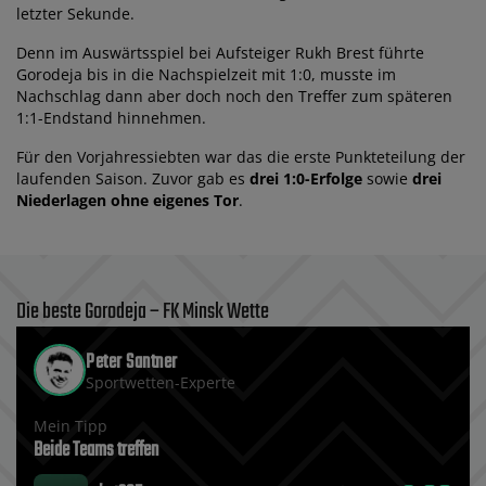
letzter Sekunde.
Denn im Auswärtsspiel bei Aufsteiger Rukh Brest führte
Gorodeja bis in die Nachspielzeit mit 1:0, musste im
Nachschlag dann aber doch noch den Treffer zum späteren
1:1-Endstand hinnehmen.
Für den Vorjahressiebten war das die erste Punkteteilung der
laufenden Saison. Zuvor gab es
drei 1:0-Erfolge
sowie
drei
Niederlagen ohne eigenes Tor
.
Die beste Gorodeja – FK Minsk Wette
Peter Santner
Sportwetten-Experte
Mein Tipp
Beide Teams treffen