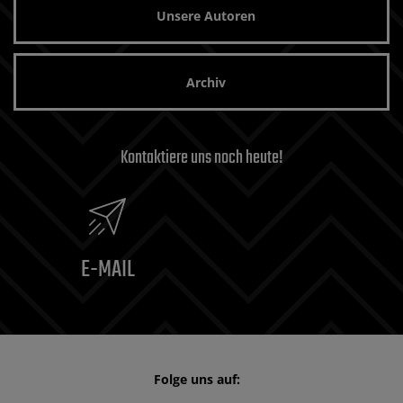
Unsere Autoren
Archiv
Kontaktiere uns noch heute!
E-MAIL
Folge uns auf: