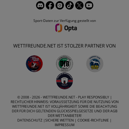
Sport-Daten zur Verfügung gestellt von
WETTFREUNDE.NET IST STOLZER PARTNER VON
© 2008 - 2026 -
WETTFREUNDE.NET
- PLAY RESPONSIBLY |
RECHTLICHER HINWEIS: VORAUSSETZUNG FÜR DIE NUTZUNG VON
WETTFREUNDE.NET IST VOLLJÄHRIGKEIT SOWIE DIE BEACHTUNG
DER FÜR DICH GELTENDEN GLÜCKSSPIELGESETZE UND DER AGB
DER WETTANBIETER!
DATENSCHUTZ
|
SICHERE WETTEN
|
COOKIE-RICHTLINIE
|
IMPRESSUM