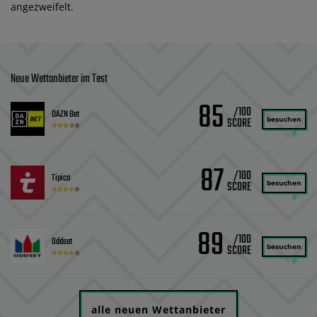
angezweifelt.
Neue Wettanbieter im Test
85
/100
DAZN Bet
besuchen
87
/100
Tipico
besuchen
89
/100
Oddset
besuchen
alle neuen Wettanbieter