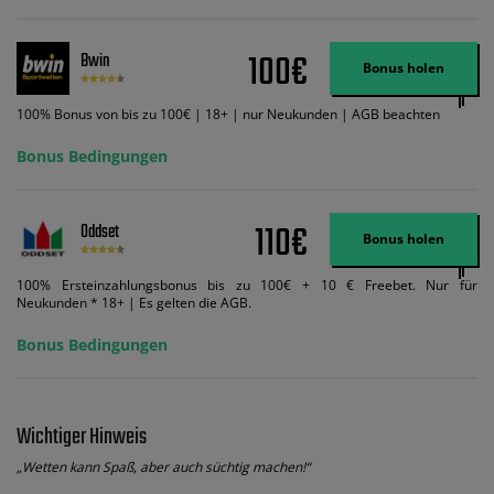
und diese abgerechnet werden. Mindestquoten, Wett- und
Zahlungsmethoden-Ausnahmen gelten. Gewinne schließen den Einsatz von
Wett-Credits aus. Es gelten die AGB, Zeitlimits und Ausnahmen. Der Bonus-
100€
Bwin
Code VIPANGEBOT kann während der Anmeldung benutzt werden, jedoch
Bonus holen
ändert dies den Angebotsbetrag in keinster Weise.
100% Bonus von bis zu 100€ | 18+ | nur Neukunden | AGB beachten
Bonus Bedingungen
110€
Oddset
Bonus holen
100% Ersteinzahlungsbonus bis zu 100€ + 10 € Freebet. Nur für
Neukunden * 18+ | Es gelten die AGB.
Bonus Bedingungen
Wichtiger Hinweis
„Wetten kann Spaß, aber auch süchtig machen!“