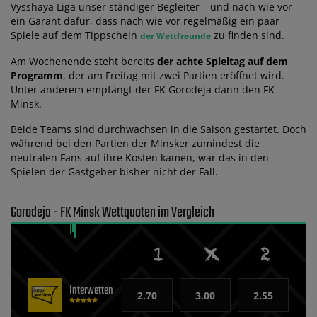
Vysshaya Liga unser ständiger Begleiter – und nach wie vor
ein Garant dafür, dass nach wie vor regelmäßig ein paar
Spiele auf dem Tippschein
zu finden sind.
der Wettfreunde
Am Wochenende steht bereits
der achte Spieltag auf dem
Programm
, der am Freitag mit zwei Partien eröffnet wird.
Unter anderem empfängt der FK Gorodeja dann den FK
Minsk.
Beide Teams sind durchwachsen in die Saison gestartet. Doch
während bei den Partien der Minsker zumindest die
neutralen Fans auf ihre Kosten kamen, war das in den
Spielen der Gastgeber bisher nicht der Fall.
Gorodeja - FK Minsk Wettquoten im Vergleich
Interwetten
2.70
3.00
2.55