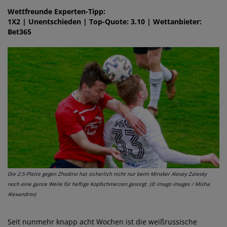
Wettfreunde Experten-Tipp:
1X2 | Unentschieden | Top-Quote: 3.10 | Wettanbieter:
Bet365
Die 2:5-Pleite gegen Zhodino hat sicherlich nicht nur beim Minsker Alexey Zalesky
noch eine ganze Weile für heftige Kopfschmerzen gesorgt. (© imago images / Misha
Alexandrov)
Seit nunmehr knapp acht Wochen ist die weißrussische