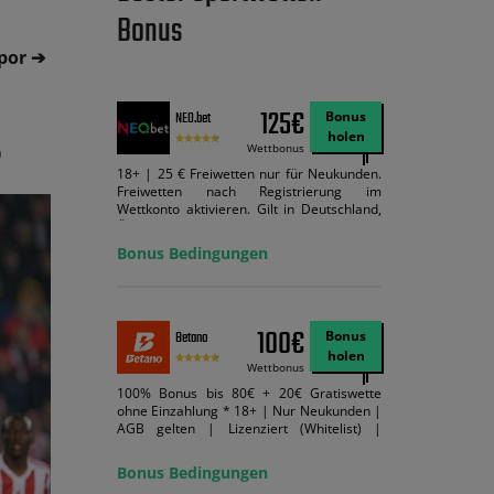
Email
Bonus
por ➔
125€
NEO.bet
Bonus
holen
Wettbonus
0
18+ | 25 € Freiwetten nur für Neukunden.
Freiwetten nach Registrierung im
Wettkonto aktivieren. Gilt in Deutschland,
Österreich und Luxemburg.
Mindesteinzahlung: 10€. Einzahlung und
Bonus Bedingungen
Bonus 5x in 100 Tagen mit Mindestquote
1,5 umsetzen. Maximaler Umsatz:
Bonusbetrag pro Wette. Bedingungen
können geändert werden. AGB gelten.
100€
Lizenziert; Hilfe bei Suchtrisiken: buwei.de.
Betano
Bonus
holen
Wettbonus
100% Bonus bis 80€ + 20€ Gratiswette
ohne Einzahlung * 18+ | Nur Neukunden |
AGB gelten | Lizenziert (Whitelist) |
Suchtrisiko | Hilfe unter
buwei.de
Bonus Bedingungen