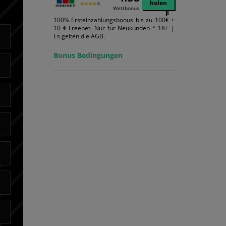
holen
Wettbonus
100% Ersteinzahlungsbonus bis zu 100€ +
10 € Freebet. Nur für Neukunden * 18+ |
Es gelten die AGB.
Bonus Bedingungen