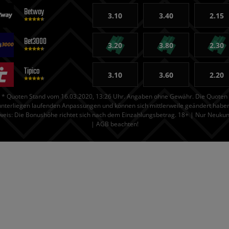
Betway
3.10
3.40
2.15
Bet3000
3.20
3.80
2.30
Tipico
3.10
3.60
2.20
* Quoten Stand vom 16.03.2020, 13:26 Uhr. Angaben ohne Gewähr. Die Quoten
unterliegen laufenden Anpassungen und können sich mittlerweile geändert haben
weis: Die Bonushöhe richtet sich nach dem Einzahlungsbetrag. 18+ | Nur Neuku
| AGB beachten!