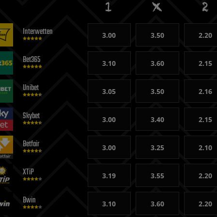
Interwetten
3.00
3.50
2.20
Bet365
3.10
3.60
2.15
Unibet
3.05
3.50
2.16
Skybet
3.00
3.40
2.15
Betfair
3.00
3.25
2.10
XTiP
3.19
3.55
2.20
Bwin
3.10
3.60
2.20