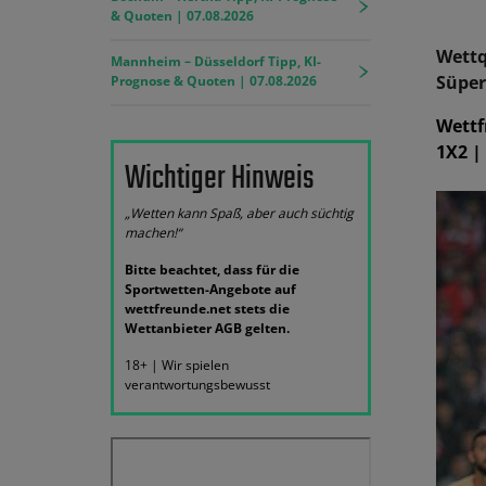
3. Liga Tipps
& Quoten | 07.08.2026
Alle 
3. Liga Meister
NEO.bet Freiwetten
Wettq
Mannheim – Düsseldorf Tipp, KI-
DFB Pokal Tipps
Süper
Prognose & Quoten | 07.08.2026
DFB-Pokal Quoten
Oddset Quotenboost
Wettf
Frauen Fussball Tipps
1X2 |
Wichtiger Hinweis
Champions League Quoten
Tipico Promo Code
„Wetten kann Spaß, aber auch süchtig
machen!“
Europa League Quoten
Bitte beachtet, dass für die
Sportwetten-Angebote auf
Premier League Meister
wettfreunde.net stets die
Wettanbieter AGB gelten.
18+ | Wir spielen
verantwortungsbewusst