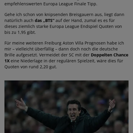
empfehlenswerten Europa League Finale Tipp.
Gehe ich schon von knipsenden Breisgauern aus, liegt dann
natürlich auch
das „BTS“
auf der Hand, zumal es es für
dieses ziemlich starke Europa League Endspiel Quoten von
bis zu 1,95 gibt.
Für meine weiteren Freiburg Aston Villa Prognosen habe ich
mir – vielleicht überfällig – dann doch noch die deutsche
Brille aufgesetzt. Vermeidet der SC mit der
Doppelten Chance
1X
eine Niederlage in der regulären Spielzeit, wäre dies für
Quoten von rund 2,20 gut.