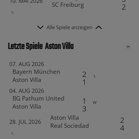
10. MAI 2026
SC Freiburg
2
L
Alle Spiele anzeigen
Letzte Spiele
Aston Villa
07. AUG 2026
Bayern München
2
L
Aston Villa
1
04. AUG 2026
BG Pathum United
1
W
Aston Villa
3
Aston Villa
2
28. JUL 2026
Real Sociedad
4
L