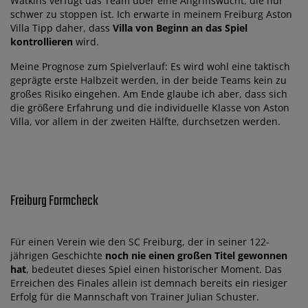
Watkins verfügt das Team über eine Angriffswucht, die nur
schwer zu stoppen ist. Ich erwarte in meinem Freiburg Aston
Villa Tipp daher, dass
Villa von Beginn an das Spiel
kontrollieren
wird.
Meine Prognose zum Spielverlauf: Es wird wohl eine taktisch
geprägte erste Halbzeit werden, in der beide Teams kein zu
großes Risiko eingehen. Am Ende glaube ich aber, dass sich
die größere Erfahrung und die individuelle Klasse von Aston
Villa, vor allem in der zweiten Hälfte, durchsetzen werden.
Freiburg Formcheck
Für einen Verein wie den SC Freiburg, der in seiner 122-
jährigen Geschichte
noch nie einen großen Titel gewonnen
hat
, bedeutet dieses Spiel einen historischer Moment. Das
Erreichen des Finales allein ist demnach bereits ein riesiger
Erfolg für die Mannschaft von Trainer Julian Schuster.