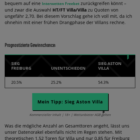
bequem auf eine
zurückgreifen könnt –
Interwetten Freebet
und zwar die Auswahl
HT/FT Villa/Villa
zu Quoten von
ungefähr 2,70. Bei diesem Vorschlag gehe ich voll mit, da ich
ohnehin mit einer frühen Drangphase der Villans rechne.
Prognostizierte Gewinnchance:
SIEG
SIEG ASTON
FREIBURG
UNENTSCHIEDEN
VILLA
20.5%
25.2%
54.3%
Mein Tipp: Sieg Aston Villa
Kommerzieller Inhalt | 18+ | Wettanbieter AGB gelten
Was die mögliche Anzahl an Gesamttoren angeht, lässt uns
unser Datenorakel ebenfalls nicht im Regen stehen. Mit
theoretischen 1,52 Toren für Villa und nur 0,85 für Freiburg