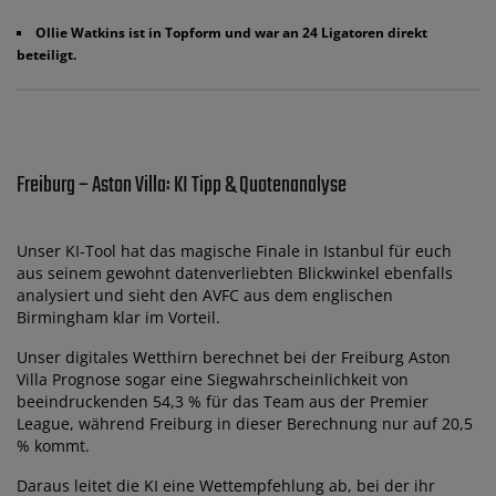
Ollie Watkins ist in Topform und war an 24 Ligatoren direkt
beteiligt.
Freiburg – Aston Villa: KI Tipp & Quotenanalyse
Unser KI-Tool hat das magische Finale in Istanbul für euch
aus seinem gewohnt datenverliebten Blickwinkel ebenfalls
analysiert und sieht den AVFC aus dem englischen
Birmingham klar im Vorteil.
Unser digitales Wetthirn berechnet bei der Freiburg Aston
Villa Prognose sogar eine Siegwahrscheinlichkeit von
beeindruckenden 54,3 % für das Team aus der Premier
League, während Freiburg in dieser Berechnung nur auf 20,5
% kommt.
Daraus leitet die KI eine Wettempfehlung ab, bei der ihr