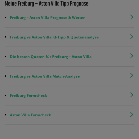
Meine Freiburg – Aston Villa Tipp Prognose
Freiburg – Aston Villa Prognose & Wetten
Freiburg vs Aston Villa KI-Tipp & Quotenanalyse
Die besten Quoten für Freiburg – Aston Villa
Freiburg vs Aston Villa Match-Analyse
Freiburg Formcheck
Aston Villa Formcheck