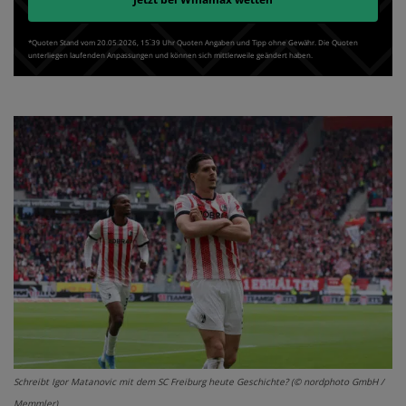
*Quoten Stand vom 20.05.2026‚ 15⁚39 Uhr Quoten Angaben und Tipp ohne Gewähr. Die Quoten
unterliegen laufenden Anpassungen und können sich mittlerweile geändert haben.
Schreibt Igor Matanovic mit dem SC Freiburg heute Geschichte? (© nordphoto GmbH /
Memmler)