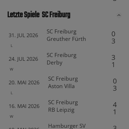
Letzte Spiele
SC Freiburg
SC Freiburg
0
31. JUL 2026
Greuther Fürth
3
L
SC Freiburg
3
24. JUL 2026
Derby
1
W
SC Freiburg
0
20. MAI 2026
Aston Villa
3
L
SC Freiburg
4
16. MAI 2026
RB Leipzig
1
W
Hamburger SV
3