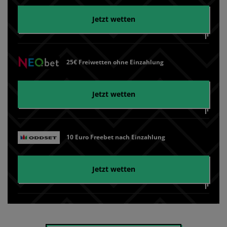
Jetzt wetten
25€ Freiwetten ohne Einzahlung
Jetzt wetten
10 Euro Freebet nach Einzahlung
Jetzt wetten