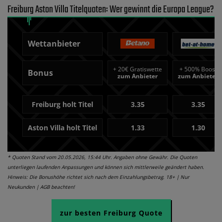
Freiburg Aston Villa Titelquoten: Wer gewinnt die Europa League?
Wettanbieter
+
20€ Gratiswette
+
500% Boost
Bonus
zum Anbieter
zum Anbieter
Freiburg holt Titel
3.35
3.35
Aston Villa holt Titel
1.33
1.30
* Quoten Stand vom 20.05.2026, 15:44 Uhr. Angaben ohne Gewähr. Die Quoten
unterliegen laufenden Anpassungen und können sich mittlerweile geändert haben.
Hinweis: Die Bonushöhe richtet sich nach dem Einzahlungsbetrag. 18+ | Nur
Neukunden | AGB beachten!
zur besten Freiburg Quote