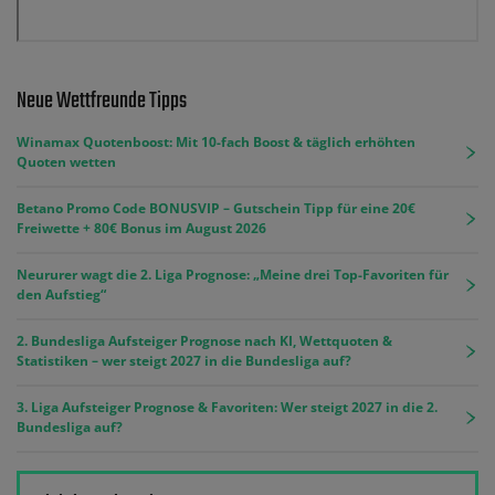
Neue Wettfreunde Tipps
Winamax Quotenboost: Mit 10-fach Boost & täglich erhöhten
Quoten wetten
Betano Promo Code BONUSVIP – Gutschein Tipp für eine 20€
Freiwette + 80€ Bonus im August 2026
Neururer wagt die 2. Liga Prognose: „Meine drei Top-Favoriten für
den Aufstieg“
2. Bundesliga Aufsteiger Prognose nach KI, Wettquoten &
Statistiken – wer steigt 2027 in die Bundesliga auf?
3. Liga Aufsteiger Prognose & Favoriten: Wer steigt 2027 in die 2.
Bundesliga auf?