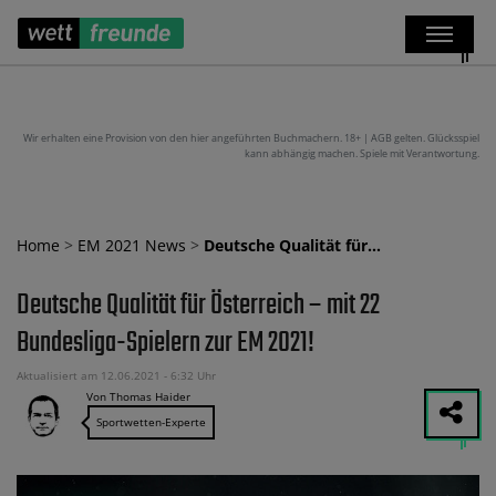
Wir erhalten eine Provision von den hier angeführten Buchmachern. 18+ | AGB gelten. Glücksspiel
kann abhängig machen. Spiele mit Verantwortung.
Home
>
EM 2021 News
>
Deutsche Qualität für…
Deutsche Qualität für Österreich – mit 22
Bundesliga-Spielern zur EM 2021!
Aktualisiert am 12.06.2021 - 6:32 Uhr
Von Thomas Haider
Sportwetten-Experte