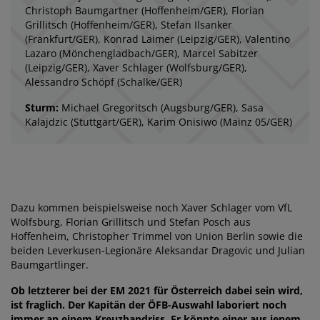
Christoph Baumgartner (Hoffenheim/GER), Florian
Grillitsch (Hoffenheim/GER), Stefan Ilsanker
(Frankfurt/GER), Konrad Laimer (Leipzig/GER), Valentino
Lazaro (Mönchengladbach/GER), Marcel Sabitzer
(Leipzig/GER), Xaver Schlager (Wolfsburg/GER),
Alessandro Schöpf (Schalke/GER)
Sturm:
Michael Gregoritsch (Augsburg/GER), Sasa
Kalajdzic (Stuttgart/GER), Karim Onisiwo (Mainz 05/GER)
Dazu kommen beispielsweise noch Xaver Schlager vom VfL
Wolfsburg, Florian Grillitsch und Stefan Posch aus
Hoffenheim, Christopher Trimmel von Union Berlin sowie die
beiden Leverkusen-Legionäre Aleksandar Dragovic und Julian
Baumgartlinger.
Ob letzterer bei der EM 2021 für Österreich dabei sein wird,
ist fraglich. Der Kapitän der ÖFB-Auswahl laboriert noch
immer an einem Kreuzbandriss. Er könnte einer aus jenem