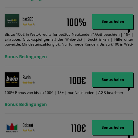
100%
bet365
Bonus holen
Bis zu 100€ in Wett-Credits für bet365 Neukunden *AGB beachten | 18+ |
Erlaubtes Glücksspiel gemäß der White-List | Suchtrisiken | Hilfe unter
buwei.de. Mindesteinzahlung 5€. Nur für neue Kunden. Bis zu €100 in Wett-
Credits. Melden Sie sich an, zahlen Sie €5 oder mehr auf Ihr bet365-Konto
ein und wir geben Ihnen die entsprechende qualifizierende Einzahlung in
Bonus Bedingungen
Wett-Credits, wenn Sie qualifizierende Wetten im gleichen Wert platzieren
und diese abgerechnet werden. Mindestquoten, Wett- und
Zahlungsmethoden-Ausnahmen gelten. Gewinne schließen den Einsatz von
Wett-Credits aus. Es gelten die AGB, Zeitlimits und Ausnahmen. Der Bonus-
100€
Bwin
Code VIPANGEBOT kann während der Anmeldung benutzt werden, jedoch
Bonus holen
ändert dies den Angebotsbetrag in keinster Weise.
100% Bonus von bis zu 100€ | 18+ | nur Neukunden | AGB beachten
Bonus Bedingungen
110€
Oddset
Bonus holen