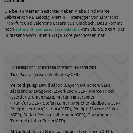
schreiben.
Die bekanntesten Gesichter neben Alaba sind Marcel
Sabitzervon RB Leipzig, Martin Hinteregger von Eintracht
Frankfurt und Valentino Lazara aus Gladbach. Dazu kommt
noch
vom VfB Stuttgart, der
Stürmer-Shootingstar Sasa Kalajdzic
in dieser Saison über 15 Liga-Tore geschossen hat.
Die Deutschland Legionäre im Österreich EM-Kader 2021
Tor:
Pavao Pervan (Wolfsburg/GER)
Verteidigung:
David Alaba (Bayern München/GER),
Aleksandar Dragovic (Leverkusen/GER), Marco Friedl
(Werder Bremen/GER), Martin Hinteregger
(Frankfurt/GER), Stefan Lainer (Mönchengladbach/GER),
Philipp Lienhart(Freiburg/GER), Phillipp Mwene (Mainz
/GER), Stefan Posch (Hoffenheim/GER), Christopher
Trimmel (Union Berlin/GER)
Mittelfeld:
Julian Baumgartlinger (Leverkusen/GER),