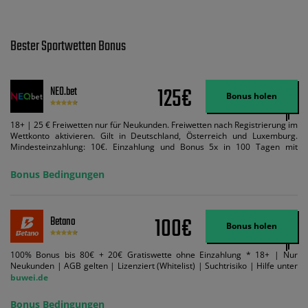
Bester Sportwetten Bonus
125€
NEO.bet
Bonus holen
18+ | 25 € Freiwetten nur für Neukunden. Freiwetten nach Registrierung im
Wettkonto aktivieren. Gilt in Deutschland, Österreich und Luxemburg.
Mindesteinzahlung: 10€. Einzahlung und Bonus 5x in 100 Tagen mit
Mindestquote 1,5 umsetzen. Maximaler Umsatz: Bonusbetrag pro Wette.
Bedingungen können geändert werden. AGB gelten. Lizenziert; Hilfe bei
Bonus Bedingungen
Suchtrisiken: buwei.de.
100€
Betano
Bonus holen
100% Bonus bis 80€ + 20€ Gratiswette ohne Einzahlung * 18+ | Nur
Neukunden | AGB gelten | Lizenziert (Whitelist) | Suchtrisiko | Hilfe unter
buwei.de
Bonus Bedingungen