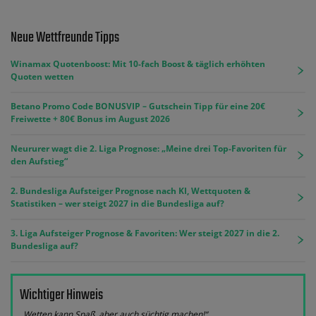
Neue Wettfreunde Tipps
Winamax Quotenboost: Mit 10-fach Boost & täglich erhöhten
Quoten wetten
Betano Promo Code BONUSVIP – Gutschein Tipp für eine 20€
Freiwette + 80€ Bonus im August 2026
Neururer wagt die 2. Liga Prognose: „Meine drei Top-Favoriten für
den Aufstieg“
2. Bundesliga Aufsteiger Prognose nach KI, Wettquoten &
Statistiken – wer steigt 2027 in die Bundesliga auf?
3. Liga Aufsteiger Prognose & Favoriten: Wer steigt 2027 in die 2.
Bundesliga auf?
Wichtiger Hinweis
„Wetten kann Spaß, aber auch süchtig machen!“