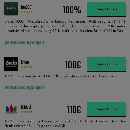
100%
bet365
Bonus holen
Bis zu 100€ in Wett-Credits für bet365 Neukunden *AGB beachten | 18+ |
Erlaubtes Glücksspiel gemäß der White-List | Suchtrisiken | Hilfe unter
buwei.de. Mindesteinzahlung 5€. Nur für neue Kunden. Bis zu €100 in Wett-
Credits. Melden Sie sich an, zahlen Sie €5 oder mehr auf Ihr bet365-Konto
ein und wir geben Ihnen die entsprechende qualifizierende Einzahlung in
Bonus Bedingungen
Wett-Credits, wenn Sie qualifizierende Wetten im gleichen Wert platzieren
und diese abgerechnet werden. Mindestquoten, Wett- und
Zahlungsmethoden-Ausnahmen gelten. Gewinne schließen den Einsatz von
Wett-Credits aus. Es gelten die AGB, Zeitlimits und Ausnahmen. Der Bonus-
100€
Bwin
Code VIPANGEBOT kann während der Anmeldung benutzt werden, jedoch
Bonus holen
ändert dies den Angebotsbetrag in keinster Weise.
100% Bonus von bis zu 100€ | 18+ | nur Neukunden | AGB beachten
Bonus Bedingungen
110€
Oddset
Bonus holen
100% Ersteinzahlungsbonus bis zu 100€ + 10 € Freebet. Nur für
Neukunden * 18+ | Es gelten die AGB.