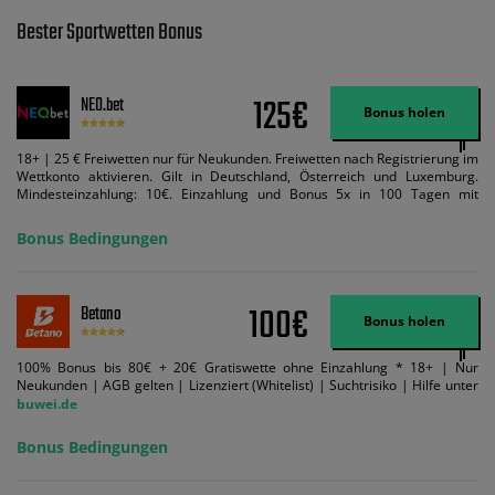
Bester Sportwetten Bonus
125€
NEO.bet
Bonus holen
18+ | 25 € Freiwetten nur für Neukunden. Freiwetten nach Registrierung im
Wettkonto aktivieren. Gilt in Deutschland, Österreich und Luxemburg.
Mindesteinzahlung: 10€. Einzahlung und Bonus 5x in 100 Tagen mit
Mindestquote 1,5 umsetzen. Maximaler Umsatz: Bonusbetrag pro Wette.
Bedingungen können geändert werden. AGB gelten. Lizenziert; Hilfe bei
Bonus Bedingungen
Suchtrisiken: buwei.de.
100€
Betano
Bonus holen
100% Bonus bis 80€ + 20€ Gratiswette ohne Einzahlung * 18+ | Nur
Neukunden | AGB gelten | Lizenziert (Whitelist) | Suchtrisiko | Hilfe unter
buwei.de
Bonus Bedingungen