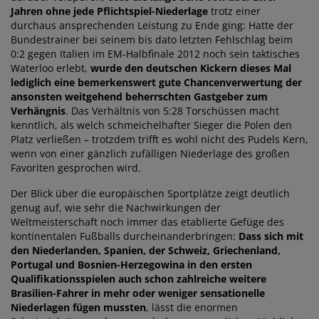
Jahren ohne jede Pflichtspiel-Niederlage
trotz einer
durchaus ansprechenden Leistung zu Ende ging: Hatte der
Bundestrainer bei seinem bis dato letzten Fehlschlag beim
0:2 gegen Italien im EM-Halbfinale 2012 noch sein taktisches
Waterloo erlebt,
wurde den deutschen Kickern dieses Mal
lediglich eine bemerkenswert gute Chancenverwertung der
ansonsten weitgehend beherrschten Gastgeber zum
Verhängnis
. Das Verhältnis von 5:28 Torschüssen macht
kenntlich, als welch schmeichelhafter Sieger die Polen den
Platz verließen – trotzdem trifft es wohl nicht des Pudels Kern,
wenn von einer gänzlich zufälligen Niederlage des großen
Favoriten gesprochen wird.
Der Blick über die europäischen Sportplätze zeigt deutlich
genug auf, wie sehr die Nachwirkungen der
Weltmeisterschaft noch immer das etablierte Gefüge des
kontinentalen Fußballs durcheinanderbringen:
Dass sich mit
den Niederlanden, Spanien, der Schweiz, Griechenland,
Portugal und Bosnien-Herzegowina in den ersten
Qualifikationsspielen auch schon zahlreiche weitere
Brasilien-Fahrer in mehr oder weniger sensationelle
Niederlagen fügen mussten
, lässt die enormen