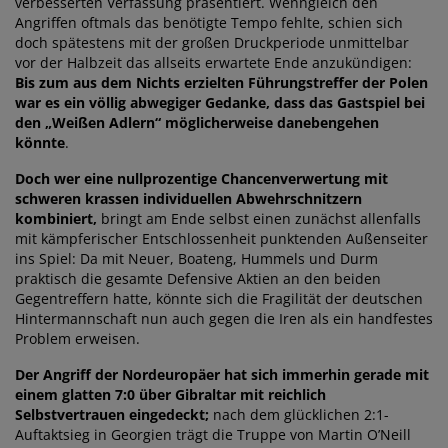
verbesserten Verfassung präsentiert. Wenngleich den
Angriffen oftmals das benötigte Tempo fehlte, schien sich
doch spätestens mit der großen Druckperiode unmittelbar
vor der Halbzeit das allseits erwartete Ende anzukündigen:
Bis zum aus dem Nichts erzielten Führungstreffer der Polen
war es ein völlig abwegiger Gedanke, dass das Gastspiel bei
den „Weißen Adlern“ möglicherweise danebengehen
könnte
.
Doch wer eine nullprozentige Chancenverwertung mit
schweren krassen individuellen Abwehrschnitzern
kombiniert,
bringt am Ende selbst einen zunächst allenfalls
mit kämpferischer Entschlossenheit punktenden Außenseiter
ins Spiel: Da mit Neuer, Boateng, Hummels und Durm
praktisch die gesamte Defensive Aktien an den beiden
Gegentreffern hatte, könnte sich die Fragilität der deutschen
Hintermannschaft nun auch gegen die Iren als ein handfestes
Problem erweisen.
Der Angriff der Nordeuropäer hat sich immerhin gerade mit
einem glatten 7:0 über Gibraltar mit reichlich
Selbstvertrauen eingedeckt;
nach dem glücklichen 2:1-
Auftaktsieg in Georgien trägt die Truppe von Martin O’Neill