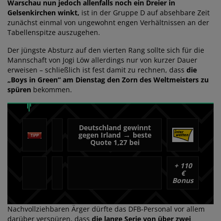
Warschau nun jedoch allenfalls noch ein Dreier in
Gelsenkirchen winkt,
ist in der Gruppe D auf absehbare Zeit
zunächst einmal von ungewohnt engen Verhältnissen an der
Tabellenspitze auszugehen.
Der jüngste Absturz auf den vierten Rang sollte sich für die
Mannschaft von Jogi Löw allerdings nur von kurzer Dauer
erweisen – schließlich ist fest damit zu rechnen, dass
die
„Boys in Green“ am Dienstag den Zorn des Weltmeisters zu
spüren
bekommen.
Deutschland gewinnt
→
gegen Irland
beste
Quote 1,27 bei
+
110
€
Bonus
Nachvollziehbaren Ärger dürfte das DFB-Personal vor allem
darüber verspüren, dass
die lange Serie von über zwei