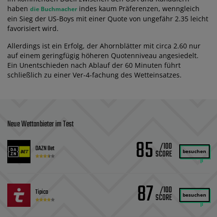
Im kommenden Duell zwischen den USA und Kanadiern
haben
indes kaum Präferenzen, wenngleich
die Buchmacher
ein Sieg der US-Boys mit einer Quote von ungefähr 2.35 leicht
favorisiert wird.
Allerdings ist ein Erfolg, der Ahornblätter mit circa 2.60 nur
auf einem geringfügig höheren Quotenniveau angesiedelt.
Ein Unentschieden nach Ablauf der 60 Minuten führt
schließlich zu einer Ver-4-fachung des Wetteinsatzes.
Neue Wettanbieter im Test
85
/100
DAZN Bet
besuchen
87
/100
Tipico
besuchen