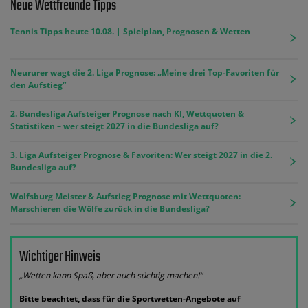
Neue Wettfreunde Tipps
Tennis Tipps heute 10.08. | Spielplan, Prognosen & Wetten
Neururer wagt die 2. Liga Prognose: „Meine drei Top-Favoriten für
den Aufstieg“
2. Bundesliga Aufsteiger Prognose nach KI, Wettquoten &
Statistiken – wer steigt 2027 in die Bundesliga auf?
3. Liga Aufsteiger Prognose & Favoriten: Wer steigt 2027 in die 2.
Bundesliga auf?
Wolfsburg Meister & Aufstieg Prognose mit Wettquoten:
Marschieren die Wölfe zurück in die Bundesliga?
Wichtiger Hinweis
„Wetten kann Spaß, aber auch süchtig machen!“