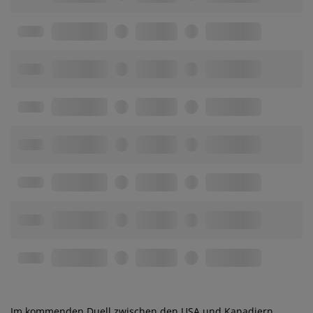
Kanada
1
USA
2
21. Feb 2025
USA
2
Kanada
3
16. Feb 2025
Kanada
1
USA
3
11. Mai 2022
0
1
USA
3
Kanada
3