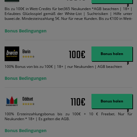
100%
Bonus holen
Bis zu 100€ in Wett-Credits für bet365 Neukunden *AGB beachten | 18+ |
Erlaubtes Glücksspiel gemäß der White-List | Suchtrisiken | Hilfe unter
buwei.de. Mindesteinzahlung 5€. Nur für neue Kunden. Bis zu €100 in Wett-
Credits. Melden Sie sich an, zahlen Sie €5 oder mehr auf Ihr bet365-Konto
ein und wir geben Ihnen die entsprechende qualifizierende Einzahlung in
Bonus Bedingungen
Wett-Credits, wenn Sie qualifizierende Wetten im gleichen Wert platzieren
und diese abgerechnet werden. Mindestquoten, Wett- und
Zahlungsmethoden-Ausnahmen gelten. Gewinne schließen den Einsatz von
Wett-Credits aus. Es gelten die AGB, Zeitlimits und Ausnahmen. Der Bonus-
100€
Bwin
Code VIPANGEBOT kann während der Anmeldung benutzt werden, jedoch
Bonus holen
ändert dies den Angebotsbetrag in keinster Weise.
100% Bonus von bis zu 100€ | 18+ | nur Neukunden | AGB beachten
Bonus Bedingungen
110€
Oddset
Bonus holen
100% Ersteinzahlungsbonus bis zu 100€ + 10 € Freebet. Nur für
Neukunden * 18+ | Es gelten die AGB.
Bonus Bedingungen