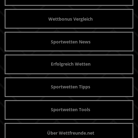
Beste Wettanbieter
Wettbonus Vergleich
Sportwetten News
Erfolgreich Wetten
Sportwetten Tipps
Sportwetten Tools
Über Wettfreunde.net