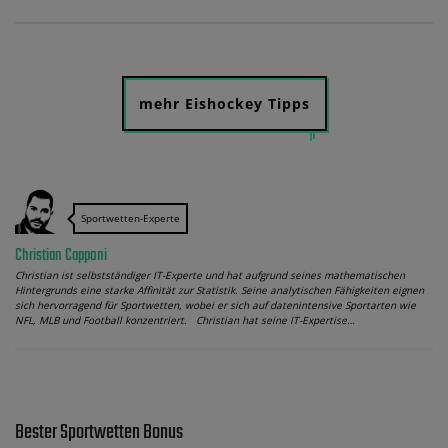
Wettanbieter im Wettquoten Vergleich
mehr Eishockey Tipps
Sportwetten-Experte
Christian Capponi
Christian ist selbstständiger IT-Experte und hat aufgrund seines mathematischen
Hintergrunds eine starke Affinität zur Statistik. Seine analytischen Fähigkeiten eignen
sich hervorragend für Sportwetten, wobei er sich auf datenintensive Sportarten wie
NFL, MLB und Football konzentriert. Christian hat seine IT-Expertise…
Bester Sportwetten Bonus