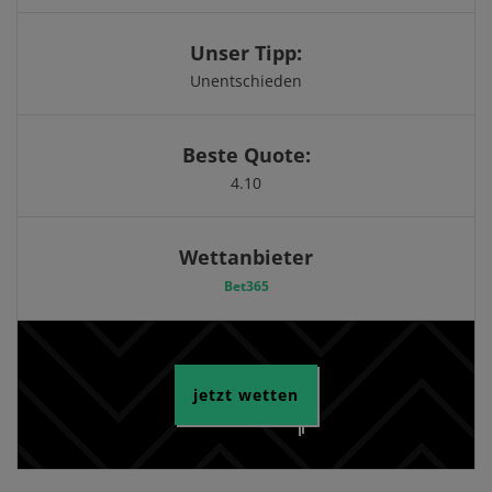
Unser Tipp:
Unentschieden
Beste Quote:
4.10
Wettanbieter
Bet365
jetzt wetten