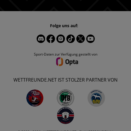
Folge uns auf:
Sport-Daten zur Verfügung gestellt von
WETTFREUNDE.NET IST STOLZER PARTNER VON