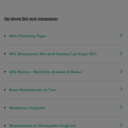
Das könnte Dich auch interessieren:
Mehr Eishockey Tipps
NHL Wettquoten: Wer wird Stanley Cup Sieger 2021
NHL Wetten – Wetthilfe, Anbieter & Modus
Beste Wettanbieter im Test
Wettbonus Vergleich