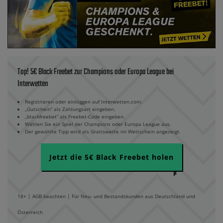
Top! 5€ Black Freebet zur Champions oder Europa League bei
Interwetten
Registrieren oder einloggen auf Interwetten.com.
„Gutschein“ als Zahlungsart eingeben.
„blackfreebet“ als Freebet-Code eingeben.
Wählen Sie ein Spiel der Champions oder Europa League aus.
Der gewählte Tipp wird als Gratiswette im Wettschein angezeigt.
Jetzt die 5€ Black Freebet holen
18+ | AGB beachten | Für Neu- und Bestandskunden aus Deutschland und
Österreich