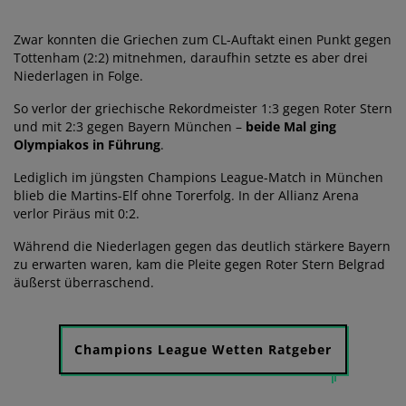
Zwar konnten die Griechen zum CL-Auftakt einen Punkt gegen
Tottenham (2:2) mitnehmen, daraufhin setzte es aber drei
Niederlagen in Folge.
So verlor der griechische Rekordmeister 1:3 gegen Roter Stern
und mit 2:3 gegen Bayern München –
beide Mal ging
Olympiakos in Führung
.
Lediglich im jüngsten Champions League-Match in München
blieb die Martins-Elf ohne Torerfolg. In der Allianz Arena
verlor Piräus mit 0:2.
Während die Niederlagen gegen das deutlich stärkere Bayern
zu erwarten waren, kam die Pleite gegen Roter Stern Belgrad
äußerst überraschend.
Champions League Wetten Ratgeber