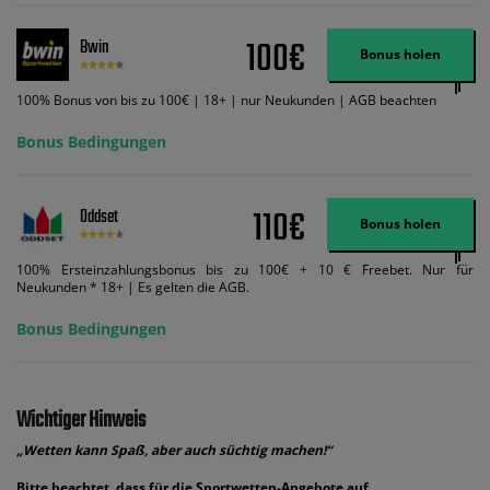
Zahlungsmethoden-Ausnahmen gelten. Gewinne schließen den Einsatz von
Wett-Credits aus. Es gelten die AGB, Zeitlimits und Ausnahmen. Der Bonus-
100€
Bwin
Code VIPANGEBOT kann während der Anmeldung benutzt werden, jedoch
Bonus holen
ändert dies den Angebotsbetrag in keinster Weise.
100% Bonus von bis zu 100€ | 18+ | nur Neukunden | AGB beachten
Bonus Bedingungen
110€
Oddset
Bonus holen
100% Ersteinzahlungsbonus bis zu 100€ + 10 € Freebet. Nur für
Neukunden * 18+ | Es gelten die AGB.
Bonus Bedingungen
Wichtiger Hinweis
„Wetten kann Spaß, aber auch süchtig machen!“
Bitte beachtet, dass für die Sportwetten-Angebote auf