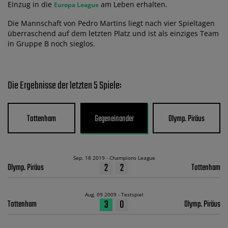
Einzug in die
am Leben erhalten.
Europa League
Die Mannschaft von Pedro Martins liegt nach vier Spieltagen
überraschend auf dem letzten Platz und ist als einziges Team
in Gruppe B noch sieglos.
Die Ergebnisse der letzten 5 Spiele:
Tottenham
Gegeneinander
Olymp. Piräus
Sep. 18 2019 - Champions League
2
2
Olymp. Piräus
Tottenham
Aug. 09 2009 - Testspiel
3
0
Tottenham
Olymp. Piräus