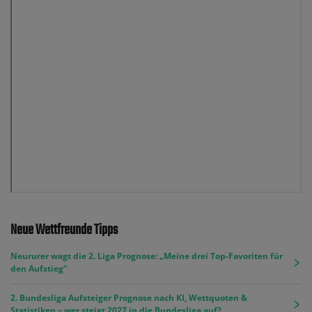
Neue Wettfreunde Tipps
Neururer wagt die 2. Liga Prognose: „Meine drei Top-Favoriten für
den Aufstieg“
2. Bundesliga Aufsteiger Prognose nach KI, Wettquoten &
Statistiken – wer steigt 2027 in die Bundesliga auf?