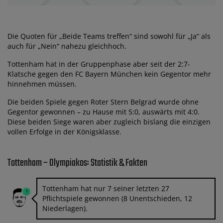
Die Quoten für „Beide Teams treffen“ sind sowohl für „Ja“ als
auch für „Nein“ nahezu gleichhoch.
Tottenham hat in der Gruppenphase aber seit der 2:7-
Klatsche gegen den FC Bayern München kein Gegentor mehr
hinnehmen müssen.
Die beiden Spiele gegen Roter Stern Belgrad wurde ohne
Gegentor gewonnen – zu Hause mit 5:0, auswärts mit 4:0.
Diese beiden Siege waren aber zugleich bislang die einzigen
vollen Erfolge in der Königsklasse.
Tottenham – Olympiakos: Statistik & Fakten
Tottenham hat nur 7 seiner letzten 27
Pflichtspiele gewonnen (8 Unentschieden, 12
Niederlagen).