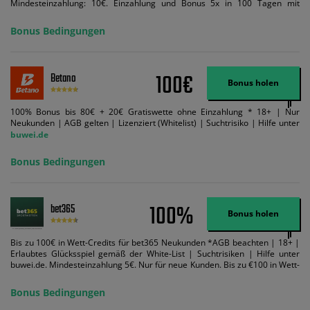
Mindesteinzahlung: 10€. Einzahlung und Bonus 5x in 100 Tagen mit
Mindestquote 1,5 umsetzen. Maximaler Umsatz: Bonusbetrag pro Wette.
Bedingungen können geändert werden. AGB gelten. Lizenziert; Hilfe bei
Bonus Bedingungen
Suchtrisiken: buwei.de.
100€
Betano
Bonus holen
100% Bonus bis 80€ + 20€ Gratiswette ohne Einzahlung * 18+ | Nur
Neukunden | AGB gelten | Lizenziert (Whitelist) | Suchtrisiko | Hilfe unter
buwei.de
Bonus Bedingungen
100%
bet365
Bonus holen
Bis zu 100€ in Wett-Credits für bet365 Neukunden *AGB beachten | 18+ |
Erlaubtes Glücksspiel gemäß der White-List | Suchtrisiken | Hilfe unter
buwei.de. Mindesteinzahlung 5€. Nur für neue Kunden. Bis zu €100 in Wett-
Credits. Melden Sie sich an, zahlen Sie €5 oder mehr auf Ihr bet365-Konto
ein und wir geben Ihnen die entsprechende qualifizierende Einzahlung in
Bonus Bedingungen
Wett-Credits, wenn Sie qualifizierende Wetten im gleichen Wert platzieren
und diese abgerechnet werden. Mindestquoten, Wett- und