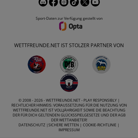
Sport-Daten zur Verfügung gestellt von
WETTFREUNDE.NET IST STOLZER PARTNER VON
© 2008 - 2026 -
WETTFREUNDE.NET
- PLAY RESPONSIBLY |
RECHTLICHER HINWEIS: VORAUSSETZUNG FÜR DIE NUTZUNG VON
WETTFREUNDE.NET IST VOLLJÄHRIGKEIT SOWIE DIE BEACHTUNG
DER FÜR DICH GELTENDEN GLÜCKSSPIELGESETZE UND DER AGB
DER WETTANBIETER!
DATENSCHUTZ
|
SICHERE WETTEN
|
COOKIE-RICHTLINIE
|
IMPRESSUM