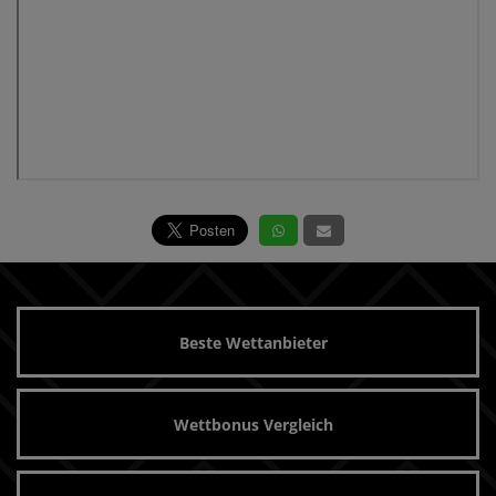
Beste Wettanbieter
Wettbonus Vergleich