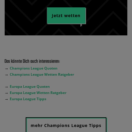
Jetzt wetten
Das könnte Dich auch interessieren:
→
Champions League Quoten
→
Champions League Wetten Ratgeber
→
Europa League Quoten
→
Europa League Wetten Ratgeber
→
Europa League Tipps
mehr Champions League Tipps