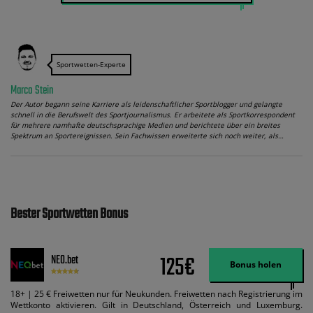
Sportwetten-Experte
Marco Stein
Der Autor begann seine Karriere als leidenschaftlicher Sportblogger und gelangte
schnell in die Berufswelt des Sportjournalismus. Er arbeitete als Sportkorrespondent
für mehrere namhafte deutschsprachige Medien und berichtete über ein breites
Spektrum an Sportereignissen. Sein Fachwissen erweiterte sich noch weiter, als…
Bester Sportwetten Bonus
125€
NEO.bet
Bonus holen
18+ | 25 € Freiwetten nur für Neukunden. Freiwetten nach Registrierung im
Wettkonto aktivieren. Gilt in Deutschland, Österreich und Luxemburg.