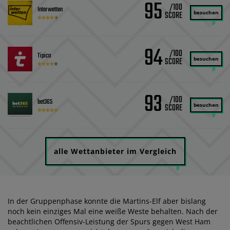
95
/100
Interwetten
besuchen
94
/100
Tipico
besuchen
93
/100
bet365
besuchen
alle Wettanbieter im Vergleich
In der Gruppenphase konnte die Martins-Elf aber bislang
noch kein einziges Mal eine weiße Weste behalten. Nach der
beachtlichen Offensiv-Leistung der Spurs gegen West Ham