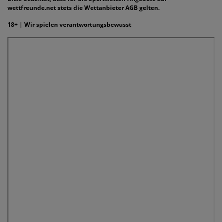
wettfreunde.net stets die Wettanbieter AGB gelten.
18+ | Wir spielen verantwortungsbewusst