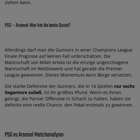
ziehen kann.
PSG – Arsenal: Wer hat die beste Quote?
Allerdings darf man die Gunners in einer Champions League
Finale Prognose auf keinen Fall unterschätzen. Die
Mannschaft von Mikel Arteta ist die einzige ungeschlagene
Mannschaft im Wettbewerb und hat gerade die Premier
League gewonnen. Dieses Momentum kann Berge versetzen.
Die starke Defensive der Gunners, die in 14 Spielen
nur sechs
Gegentore zuließ
, ist ihr größtes Pfund. Wenn es ihnen
gelingt, die Pariser Offensive in Schach zu halten, haben sie
definitiv eine reelle Chance, den Pokal erstmals zu gewinnen.
PSG vs Arsenal Matchanalyse: