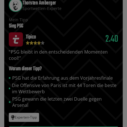
Thorsten Amberger
Sportwetten-Experte
Mein Tipp
Sieg PSG
2.40
Tipico
PSG bleibt in den entscheidenden Momenten
cool!
Warum dieser Tipp?
PSG hat die Erfahrung aus dem Vorjahresfinale
Die Offensive von Paris ist mit 44 Toren die beste
im Wettbewerb
PSG gewann die letzten zwei Duelle gegen
Arsenal
Experten-Tipp