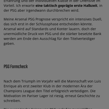
Erfahrung und der individuellen Klasse in der Offensive im
Vorteil. Ich erwarte
eine taktisch geprägte erste Halbzeit
, in
der PSG aber irgendwann durchbrechen wird.
Meine Arsenal PSG Prognose verspricht ein intensives Duell,
das sich erst in der Schlussphase entscheiden könnte.
Arsenal wird auf Standards und Konter lauern, doch der
unermüdliche Druck von PSG und die stärker besetzte Bank
werden am Ende den Ausschlag für den Titelverteidiger
geben.
PSG Formcheck
Nach dem Triumph im Vorjahr will die Mannschaft von Luis
Enrique als erst zweiter Klub in der modernen Ära der
Champions League den Titel erfolgreich verteidigen. Die
Motivation im Pariser Lager ist riesig, erneut Geschichte zu
schreiben.