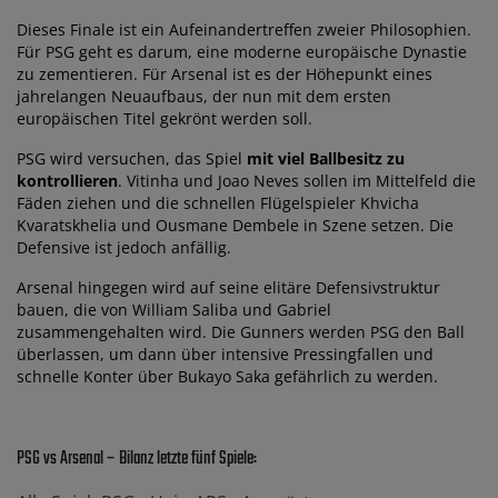
Dieses Finale ist ein Aufeinandertreffen zweier Philosophien.
Für PSG geht es darum, eine moderne europäische Dynastie
zu zementieren. Für Arsenal ist es der Höhepunkt eines
jahrelangen Neuaufbaus, der nun mit dem ersten
europäischen Titel gekrönt werden soll.
PSG wird versuchen, das Spiel
mit viel Ballbesitz zu
kontrollieren
. Vitinha und Joao Neves sollen im Mittelfeld die
Fäden ziehen und die schnellen Flügelspieler Khvicha
Kvaratskhelia und Ousmane Dembele in Szene setzen. Die
Defensive ist jedoch anfällig.
Arsenal hingegen wird auf seine elitäre Defensivstruktur
bauen, die von William Saliba und Gabriel
zusammengehalten wird. Die Gunners werden PSG den Ball
überlassen, um dann über intensive Pressingfallen und
schnelle Konter über Bukayo Saka gefährlich zu werden.
PSG vs Arsenal – Bilanz letzte fünf Spiele: