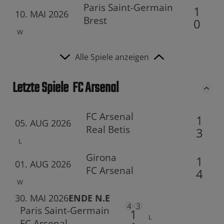
Paris Saint-Germain
1
10. MAI 2026
Brest
0
W
Alle Spiele anzeigen
Letzte Spiele
FC Arsenal
FC Arsenal
1
05. AUG 2026
Real Betis
3
L
Girona
1
01. AUG 2026
FC Arsenal
4
W
30. MAI 2026
ENDE N.E
4
3
Paris Saint-Germain
1
L
FC Arsenal