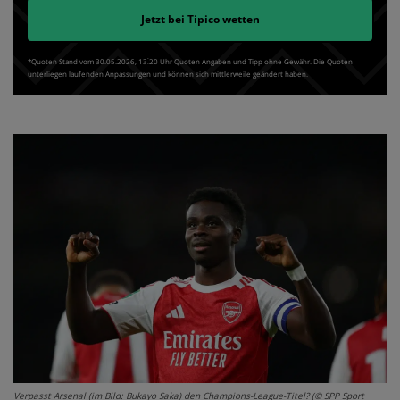
Jetzt bei
Tipico
wetten
*Quoten Stand vom 30.05.2026‚ 13⁚20 Uhr Quoten Angaben und Tipp ohne Gewähr. Die Quoten
unterliegen laufenden Anpassungen und können sich mittlerweile geändert haben.
Verpasst Arsenal (im Bild: Bukayo Saka) den Champions-League-Titel? (© SPP Sport