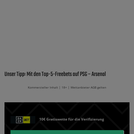
Unser Tipp: Mit den Top-5-Freebets auf PSG – Arsenal
Kommerzieller Inhalt | 18+ | Wettanbieter AGB gelten
10€ Gratiswette für die Verifizierung