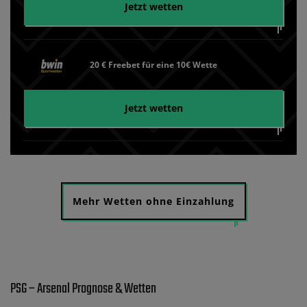
Jetzt wetten
20 € Freebet für eine 10€ Wette
Jetzt wetten
Mehr Wetten ohne Einzahlung
PSG – Arsenal Prognose & Wetten