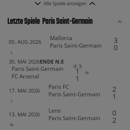
Alle Spiele anzeigen
Letzte Spiele
Paris Saint-Germain
Mallorca
3
05. AUG 2026
Paris Saint-Germain
0
L
30. MAI 2026
ENDE N.E
4
3
Paris Saint-Germain
1
W
FC Arsenal
1
Paris FC
2
17. MAI 2026
Paris Saint-Germain
1
L
Lens
0
13. MAI 2026
Paris Saint-Germain
2
W