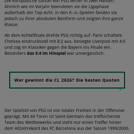
Die europäische Saison von PSG verlief in zwei Hälften.
Ähnlich wie im Vorjahr beendeten sie die Ligaphase
außerhalb der Top-Acht. In den K.-o.-Spielen fanden sie
jedoch zu ihrer absoluten Bestform und zeigten ihre ganze
Klasse.
Ab dem Achtelfinale drehte PSG richtig auf. Paris schaltete
Chelsea eindrucksvoll mit 8:2 aus, besiegte Liverpool mit 4:0
und zog im Klassiker gegen die Bayern ins Finale ein.
Besonders
das 5:4 im Hinspiel
war unvergesslich.
Wer gewinnt die CL 2026? Die besten Quoten
Der Spielstil von PSG ist von totaler Freiheit in der Offensive
geprägt. Mit 44 Toren ist Saint-Germain das treffsicherste
Team des Wettbewerbs und steht nur einen Treffer hinter
dem Allzeitrekord des FC Barcelona aus der Saison 1999/2000.