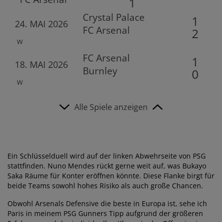
1
Crystal Palace
1
24. MAI 2026
FC Arsenal
2
W
FC Arsenal
1
18. MAI 2026
Burnley
0
W
Alle Spiele anzeigen
Ein Schlüsselduell wird auf der linken Abwehrseite von PSG
stattfinden. Nuno Mendes rückt gerne weit auf, was Bukayo
Saka Räume für Konter eröffnen könnte. Diese Flanke birgt für
beide Teams sowohl hohes Risiko als auch große Chancen.
Obwohl Arsenals Defensive die beste in Europa ist, sehe ich
Paris in meinem PSG Gunners Tipp aufgrund der größeren