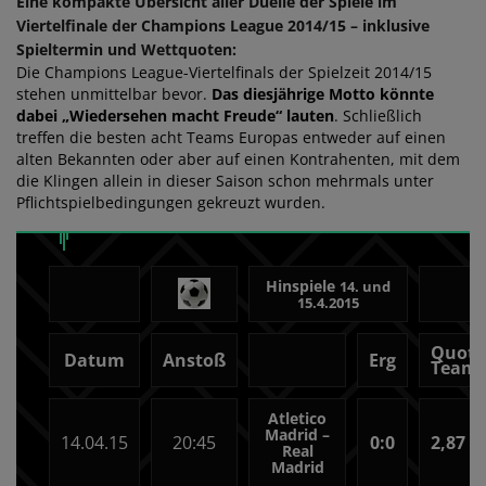
Eine kompakte Übersicht aller Duelle der Spiele im
Viertelfinale der Champions League 2014/15 – inklusive
Spieltermin und Wettquoten:
Die Champions League-Viertelfinals der Spielzeit 2014/15
stehen unmittelbar bevor.
Das diesjährige Motto könnte
dabei „Wiedersehen macht Freude“ lauten
. Schließlich
treffen die besten acht Teams Europas entweder auf einen
alten Bekannten oder aber auf einen Kontrahenten, mit dem
die Klingen allein in dieser Saison schon mehrmals unter
Pflichtspielbedingungen gekreuzt wurden.
Hinspiele
14. und
15.4.2015
Quote
Datum
Anstoß
Erg
Team 
Atletico
Madrid –
14.04.15
20:45
0:0
2,87
B
Real
Madrid