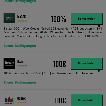
Bonus Bedingungen
100%
bet365
Bonus holen
Bis zu 100€ in Wett-Credits für bet365 Neukunden *AGB beachten | 18+ |
Erlaubtes Glücksspiel gemäß der White-List | Suchtrisiken | Hilfe unter
buwei.de. Mindesteinzahlung 5€. Nur für neue Kunden. Bis zu €100 in Wett-
Credits. Melden Sie sich an, zahlen Sie €5 oder mehr auf Ihr bet365-Konto
ein und wir geben Ihnen die entsprechende qualifizierende Einzahlung in
Bonus Bedingungen
Wett-Credits, wenn Sie qualifizierende Wetten im gleichen Wert platzieren
und diese abgerechnet werden. Mindestquoten, Wett- und
Zahlungsmethoden-Ausnahmen gelten. Gewinne schließen den Einsatz von
Wett-Credits aus. Es gelten die AGB, Zeitlimits und Ausnahmen. Der Bonus-
100€
Bwin
Code VIPANGEBOT kann während der Anmeldung benutzt werden, jedoch
Bonus holen
ändert dies den Angebotsbetrag in keinster Weise.
100% Bonus von bis zu 100€ | 18+ | nur Neukunden | AGB beachten
Bonus Bedingungen
110€
Oddset
Bonus holen