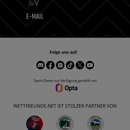
E-MAIL
Folge uns auf:
Sport-Daten zur Verfügung gestellt von
WETTFREUNDE.NET IST STOLZER PARTNER VON