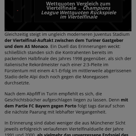
Wettquoten Vergleich zum
Viertelfinale
Champions
→
League Wettquoten Rückspiele
im Viertelfinale
Gleichzeitig steigt im ungleich moderneren Juventus Stadium
der Viertelfinal-Auftakt zwischen dem Turiner Gastgeber
und dem AS Monaco
. Ein Duell das Erinnerungen weckt:
schließlich standen sich die Kontrahenten bereits im
packenden Halbfinale des Jahres 1998 gegenüber, als sich der
italienische Rekordmeister nach einer 2:3-Pleite im
Fürstentum mit einem 4:1-Erfolg im mittlerweile abgerissenen
Stadio delle Alpi doch noch gegen die Monegassen
durchsetzte.
Nach dem Abpfiff in Turin empfiehlt es sich, die
Geschichtsbücher aufgeschlagen liegen zu lassen. Denn
mit
dem Partie FC Bayern gegen Porto
folgt tags darauf schon
die nächste Paarung mit lebhafter Vergangenheit.
In Erinnerung sind dabei weniger die aus Münchener Sicht
jeweils erfolgreich verlaufenen Viertelfinalduelle der Jahre
1991 und 2000,
als vielmehr das unvergessene Endspiel des