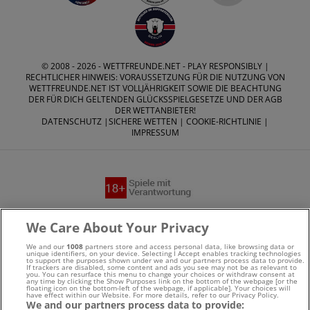
© 2008 - 2026 -
WETTFREUNDE.NET
- PLAY RESPONSIBLY |
RECHTLICHER HINWEIS: VORAUSSETZUNG FÜR DIE NUTZUNG VON
WETTFREUNDE.NET IST VOLLJÄHRIGKEIT SOWIE DIE BEACHTUNG
DER FÜR DICH GELTENDEN GLÜCKSSPIELGESETZE UND DER AGB
DER WETTANBIETER!
DATENSCHUTZ
|
SICHERE WETTEN
|
COOKIE-RICHTLINIE
|
IMPRESSUM
Suchtrisiken, Glücksspiel kann süchtig machen - Hilfe finden
We Care About Your Privacy
Sie auf
buwei.de
We and our
1008
partners store and access personal data, like browsing data or
unique identifiers, on your device. Selecting I Accept enables tracking technologies
to support the purposes shown under we and our partners process data to provide.
Alle Anbieter auf dieser Webseite sind offiziell in
If trackers are disabled, some content and ads you see may not be as relevant to
you. You can resurface this menu to change your choices or withdraw consent at
any time by clicking the Show Purposes link on the bottom of the webpage [or the
Deutschland
lizenziert
und werden von der
Gemeinsamen
floating icon on the bottom-left of the webpage, if applicable]. Your choices will
have effect within our Website. For more details, refer to our Privacy Policy.
We and our partners process data to provide:
Glücksspielbehörde der Länder
reguliert