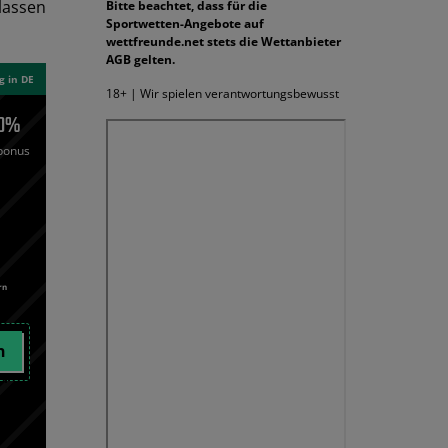
lassen
Bitte beachtet, dass für die
Sportwetten-Angebote auf
wettfreunde.net stets die Wettanbieter
AGB gelten.
g in DE
18+ | Wir spielen verantwortungsbewusst
0%
bonus
rn
n