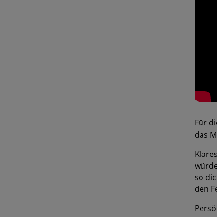
Für d
das M
Klares
würde
so di
den F
Persö