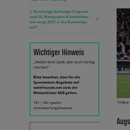
3. Liga Tipps
Alle 
2. Bundesliga Aufsteiger Prognose
3. Liga Meister
NEO.bet Freiwetten
nach KI, Wettquoten & Statistiken –
DFB Pokal Tipps
wer steigt 2027 in die Bundesliga
auf?
DFB-Pokal Quoten
Oddset Quotenboost
Frauen Fussball Tipps
Champions League Quoten
Tipico Promo Code
Wichtiger Hinweis
„Wetten kann Spaß, aber auch süchtig
Europa League Quoten
machen!“
Bitte beachtet, dass für die
Premier League Meister
Sportwetten-Angebote auf
wettfreunde.net stets die
Wettanbieter AGB gelten.
Tanguy 
18+ | Wir spielen
verantwortungsbewusst
Augs