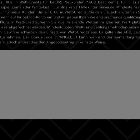
zu 100€ in Wett-Credits für bet365 Neukunden *AGB beachten | 18+ | Erla
sspiel gemäß der White-List | Suchtrisiken | Hilfe unter buwei.de. Mindesteinz
ur für neue Kunden. Bis zu €100 in Wett-Credits. Melden Sie sich an, zahlen 
mehr auf Ihr bet365-Konto ein und wir geben Ihnen die entsprechende qualifizi
hlung in Wett-Credits, wenn Sie qualifizierende Wetten im gleichen Wert plat
diese abgerechnet werden. Mindestquoten, Wett- und Zahlungsmethoden-Ausn
n. Gewinne schließen den Einsatz von Wett-Credits aus. Es gelten die AGB, Zeit
Ausnahmen. Der Bonus-Code VIPANGEBOT kann während der Anmeldung be
n, jedoch ändert dies den Angebotsbetrag in keinster Weise.