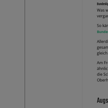
Bundeslig
Was w
verga
So käm
Bundes
Aller
gesam
gleic
Am Fr
ähnlic
die Sc
Oberh
Augs