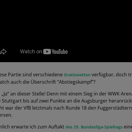
iese Partie sind verschiedene
verfügbar, doch t
Gratiswetten
atch auch die Überschrift “Abstiegskampf”?
 „Ja“ an dieser Stelle! Denn mit einem Sieg in der WWK Aren
 Stuttgart bis auf zwei Punkte an die Augsburger heranrück
cht war der VfB letztmals nach Runde 18 den Fuggerstädtern
ersen.
nlich erwarte ich zum Auftakt
ein
des 29. Bundesliga-Spieltags