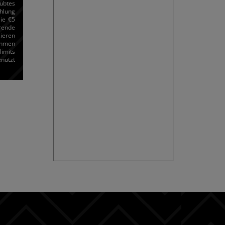
ubtes
ahlung
Sie €5
erende
zieren
ahmen
limits
nutzt