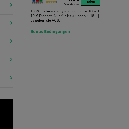
holen
Wettbonus
100% Ersteinzahlungsbonus bis zu 100€ +
10 € Freebet. Nur für Neukunden * 18+ |
Es gelten die AGB.
Bonus Bedingungen