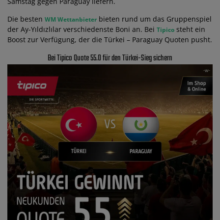
Samstag gegen Paraguay liefern.
Die besten
bieten rund um das Gruppenspiel
WM Wettanbieter
der Ay-Yıldızlılar verschiedenste Boni an. Bei
steht ein
Tipico
Boost zur Verfügung, der die Türkei – Paraguay Quoten pusht.
Bei Tipico Quote 55.0 für den Türkei-Sieg sichern