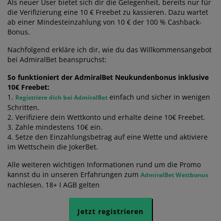
Als neuer User bietet sich dir die Gelegenheit, bereits nur für
die Verifizierung eine 10 € Freebet zu kassieren. Dazu wartet
ab einer Mindesteinzahlung von 10 € der 100 % Cashback-
Bonus.
Nachfolgend erkläre ich dir, wie du das Willkommensangebot
bei AdmiralBet beanspruchst:
So funktioniert der AdmiralBet Neukundenbonus inklusive
10€ Freebet:
1.
einfach und sicher in wenigen
Registriere dich bei AdmiralBet
Schritten.
2. Verifiziere dein Wettkonto und erhalte deine 10€ Freebet.
3. Zahle mindestens 10€ ein.
4. Setze den Einzahlungsbetrag auf eine Wette und aktiviere
im Wettschein die JokerBet.
Alle weiteren wichtigen Informationen rund um die Promo
kannst du in unseren Erfahrungen zum
AdmiralBet Wettbonus
nachlesen. 18+ I AGB gelten
Jetzt registrieren