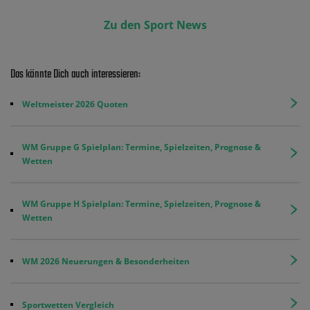
Zu den Sport News
Das könnte Dich auch interessieren:
Weltmeister 2026 Quoten
WM Gruppe G Spielplan: Termine, Spielzeiten, Prognose &
Wetten
WM Gruppe H Spielplan: Termine, Spielzeiten, Prognose &
Wetten
WM 2026 Neuerungen & Besonderheiten
Sportwetten Vergleich