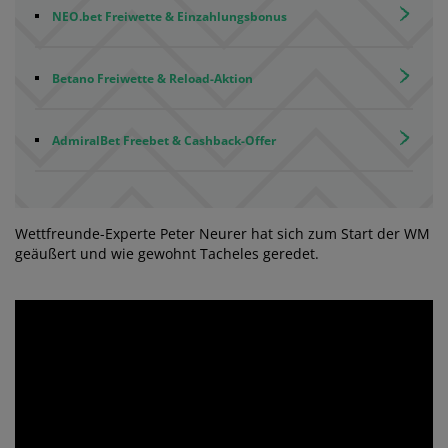
NEO.bet Freiwette & Einzahlungsbonus
Betano Freiwette & Reload-Aktion
AdmiralBet Freebet & Cashback-Offer
Wettfreunde-Experte Peter Neurer hat sich zum Start der WM
geäußert und wie gewohnt Tacheles geredet.