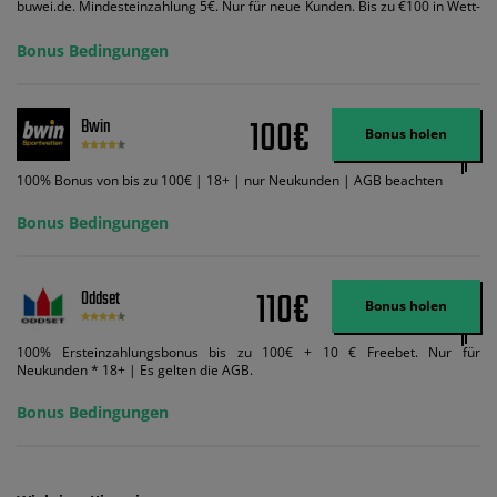
buwei.de. Mindesteinzahlung 5€. Nur für neue Kunden. Bis zu €100 in Wett-
Credits. Melden Sie sich an, zahlen Sie €5 oder mehr auf Ihr bet365-Konto
ein und wir geben Ihnen die entsprechende qualifizierende Einzahlung in
Bonus Bedingungen
Wett-Credits, wenn Sie qualifizierende Wetten im gleichen Wert platzieren
und diese abgerechnet werden. Mindestquoten, Wett- und
Zahlungsmethoden-Ausnahmen gelten. Gewinne schließen den Einsatz von
Wett-Credits aus. Es gelten die AGB, Zeitlimits und Ausnahmen. Der Bonus-
100€
Bwin
Code VIPANGEBOT kann während der Anmeldung benutzt werden, jedoch
Bonus holen
ändert dies den Angebotsbetrag in keinster Weise.
100% Bonus von bis zu 100€ | 18+ | nur Neukunden | AGB beachten
Bonus Bedingungen
110€
Oddset
Bonus holen
100% Ersteinzahlungsbonus bis zu 100€ + 10 € Freebet. Nur für
Neukunden * 18+ | Es gelten die AGB.
Bonus Bedingungen