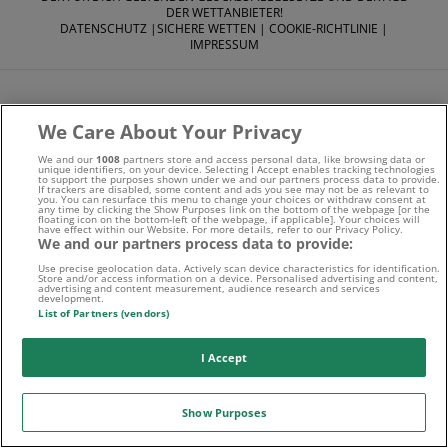
DER WETTANBIETER!
DATENSCHUTZ
|
SICHERE WETTEN
|
COOKIE-RICHTLINIE
|
IMPRESSUM
We Care About Your Privacy
We and our
1008
partners store and access personal data, like browsing data or
Suchtrisiken, Glücksspiel kann süchtig machen - Hilfe finden
unique identifiers, on your device. Selecting I Accept enables tracking technologies
to support the purposes shown under we and our partners process data to provide.
If trackers are disabled, some content and ads you see may not be as relevant to
Sie auf
buwei.de
you. You can resurface this menu to change your choices or withdraw consent at
any time by clicking the Show Purposes link on the bottom of the webpage [or the
floating icon on the bottom-left of the webpage, if applicable]. Your choices will
have effect within our Website. For more details, refer to our Privacy Policy.
Alle Anbieter auf dieser Webseite sind offiziell in
We and our partners process data to provide:
Deutschland
lizenziert
und werden von der
Gemeinsamen
Use precise geolocation data. Actively scan device characteristics for identification.
Store and/or access information on a device. Personalised advertising and content,
advertising and content measurement, audience research and services
Glücksspielbehörde der Länder
reguliert
development.
List of Partners (vendors)
I Accept
Show Purposes