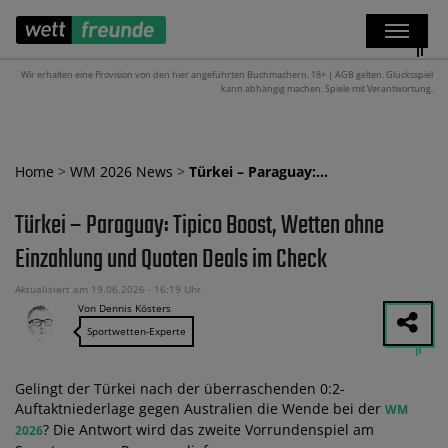
Wir erhalten eine Provision von den hier angeführten Buchmachern. 18+ | AGB gelten. Glücksspiel
kann abhängig machen. Spiele mit Verantwortung.
Home
>
WM 2026 News
>
Türkei – Paraguay:…
Türkei – Paraguay: Tipico Boost, Wetten ohne
Einzahlung und Quoten Deals im Check
Aktualisiert am 19.06.2026 - 16:19 Uhr
Von Dennis Kösters
Sportwetten-Experte
Gelingt der Türkei nach der überraschenden 0:2-
Auftaktniederlage gegen Australien die Wende bei der
WM
? Die Antwort wird das zweite Vorrundenspiel am
2026