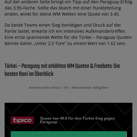
Auf der anderen Seite bringt ein Tipp auf den Paraguay-Erfolg
das 3.95-Fache. Sollte das Match mit einer Punkteteilung
enden, winkt für deine WM Wetten eine Quote von 3.45.
Da beide Teams einen Sieg benötigen und Druck auf der
Partie lastet, erwarte ich ein intensives Aufeinandertreffen.
Eine erste spannende Wette für die Türkei – Paraguay Quoten
könnte daher „Unter 2,5 Tore“ zu einem Wert von 1.62 sein.
Türkei – Paraguay mit erhöhten WM Quoten & Freebets: Die
besten Boni im Überblick
Kommerzieller Inhalt | 18+ | Wettanbieter AGB gelten
Quote von 40.0 für den Türkei-Sieg gegen
Paraguay