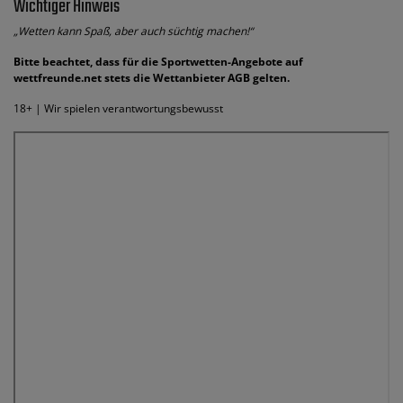
Wichtiger Hinweis
„Wetten kann Spaß, aber auch süchtig machen!“
Bitte beachtet, dass für die Sportwetten-Angebote auf
wettfreunde.net stets die Wettanbieter AGB gelten.
18+ | Wir spielen verantwortungsbewusst