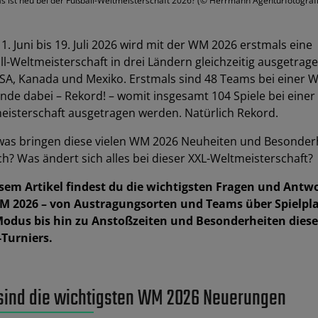
 ist neu bei der Fußball-Weltmeisterschaft 2026? (© Herrmann Agenturfotograf
. Juni bis 19. Juli 2026 wird mit der WM 2026 erstmals eine
l-Weltmeisterschaft in drei Ländern gleichzeitig ausgetrage
SA, Kanada und Mexiko. Erstmals sind 48 Teams bei einer 
nde dabei – Rekord! – womit insgesamt 104 Spiele bei einer
eisterschaft ausgetragen werden. Natürlich Rekord.
was bringen diese vielen WM 2026 Neuheiten und Besonder
ch? Was ändert sich alles bei dieser XXL-Weltmeisterschaft?
esem Artikel findest du die wichtigsten Fragen und Antw
M 2026 – von Austragungsorten und Teams über Spielpl
odus bis hin zu Anstoßzeiten und Besonderheiten diese
Turniers.
sind die wichtigsten WM 2026 Neuerungen