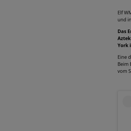
Elf WM
und in
Das E
Aztek
York 
Eine 
Beim 
vom S