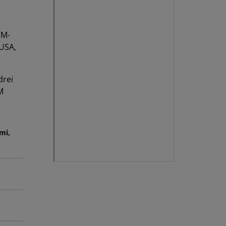
WM-
 USA,
drei
M
mi,