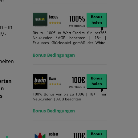
ie)
100%
bet365
Bonus
holen
n – in
Wettbonus
Bis zu 100€ in Wett-Credits für bet365
WM-
Neukunden *AGB beachten | 18+ |
Erlaubtes Glücksspiel gemäß der White-
List | Suchtrisiken | Hilfe unter buwei.de.
Mindesteinzahlung 5€. Nur für neue
Bonus Bedingungen
Kunden. Bis zu €100 in Wett-Credits.
heiten
Melden Sie sich an, zahlen Sie €5 oder
mehr auf Ihr bet365-Konto ein und wir
geben Ihnen die entsprechende
100€
qualifizierende Einzahlung in Wett-Credits,
Bwin
Bonus
orten
wenn Sie qualifizierende Wetten im
holen
gleichen Wert platzieren und diese
Wettbonus
an
abgerechnet werden. Mindestquoten,
100% Bonus von bis zu 100€ | 18+ | nur
s
Wett- und Zahlungsmethoden-Ausnahmen
Neukunden | AGB beachten
gelten. Gewinne schließen den Einsatz von
Wett-Credits aus. Es gelten die AGB,
Bonus Bedingungen
Zeitlimits und Ausnahmen. Der Bonus-
Code VIPANGEBOT kann während der
Anmeldung benutzt werden, jedoch ändert
dies den Angebotsbetrag in keinster
Weise.
110€
Oddset
Bonus