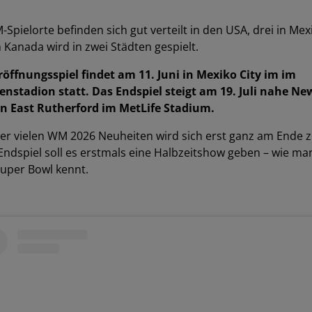
-Spielorte befinden sich gut verteilt in den USA, drei in Mex
 Kanada wird in zwei Städten gespielt.
röffnungsspiel findet am 11. Juni in Mexiko City im im
enstadion statt. Das Endspiel steigt am 19. Juli nahe Ne
in East Rutherford im MetLife Stadium.
der vielen WM 2026 Neuheiten wird sich erst ganz am Ende z
Endspiel soll es erstmals eine Halbzeitshow geben – wie man
uper Bowl kennt.