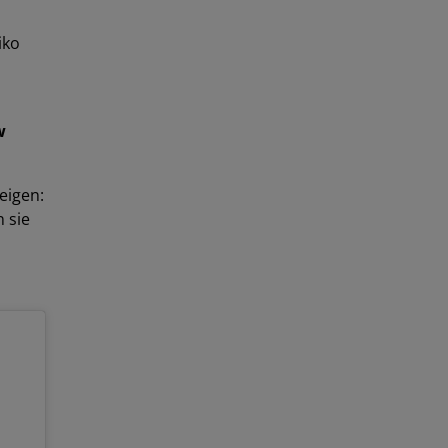
iko
w
eigen:
 sie