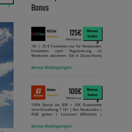
Bonus
Email
125€
NEO.bet
Bonus
holen
Wettbonus
18+ | 25 € Freiwetten nur für Neukunden.
Freiwetten nach Registrierung im
Wettkonto aktivieren. Gilt in Deutschland,
Österreich und Luxemburg.
Mindesteinzahlung: 10€. Einzahlung und
Bonus Bedingungen
Bonus 5x in 100 Tagen mit Mindestquote
1,5 umsetzen. Maximaler Umsatz:
Bonusbetrag pro Wette. Bedingungen
können geändert werden. AGB gelten.
100€
Lizenziert; Hilfe bei Suchtrisiken: buwei.de.
Betano
Bonus
holen
Wettbonus
100% Bonus bis 80€ + 20€ Gratiswette
ohne Einzahlung * 18+ | Nur Neukunden |
AGB gelten | Lizenziert (Whitelist) |
Suchtrisiko | Hilfe unter
buwei.de
Bonus Bedingungen