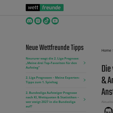
Fussball Tipps
Fussball Quoten
And
And
Bundesliga Tipps & Prognosen
Bundesliga Quoten
Sportwetten Apps im Test
Gratiswetten & Freebets
Baske
Wimb
Tipps
2. Liga Tipps – Experten-
Deutscher Meister
Deutsche Wettanbieter
Quotenboosts heute
Tour 
Prognosen zur 2. Bundesliga
Tenni
Neue Wettfreunde Tipps
Home
Bundesliga Absteiger
Wettanbieter mit PayPal
Bet365 Angebotscode
Forme
Champions League Tipps
Darts
Neururer wagt die 2. Liga Prognose:
„Meine drei Top-Favoriten für den
Die
Bundesliga Torschützenkönig
Wettanbieter ohne Steuer
Betano Promo Code
Moto
Aufstieg“
Europa League Tipps
Handb
& A
2. Liga Prognosen – Meine Experten-
2. Bundesliga Quoten
Fußball Wettanbieter
Bet at home Quotenboost
Supe
Tipps zum 1. Spieltag
Conference League Tipps
Eisho
Ans
2. Bundesliga Aufsteiger Prognose
2. Bundesliga Meister
Darts Wettanbieter
Bwin Bonus Code
nach KI, Wettquoten & Statistiken –
wer steigt 2027 in die Bundesliga
Fussball International Tipps
Aktualis
NFL T
auf?
Expe
3. Liga Quoten
Neue Wettanbieter 2026
Interwetten Bonus Code