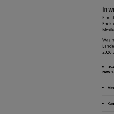
In w
Eine 
Endru
Mexik
Was mi
Lände
2026 S
USA
New Yo
Mex
Kan