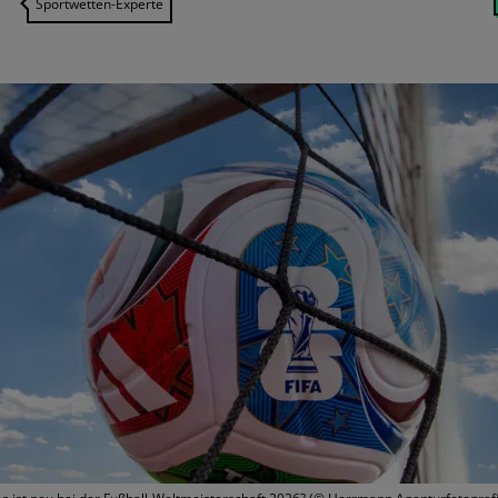
Sportwetten-Experte
Sportwetten Tipps
WhatsApp