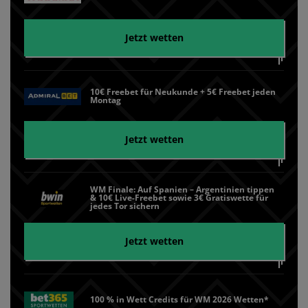
Jetzt wetten
10€ Freebet für Neukunde + 5€ Freebet jeden
Montag
Jetzt wetten
WM Finale: Auf Spanien – Argentinien tippen
& 10€ Live-Freebet sowie 3€ Gratiswette für
jedes Tor sichern
Jetzt wetten
100 % in Wett Credits für WM 2026 Wetten*