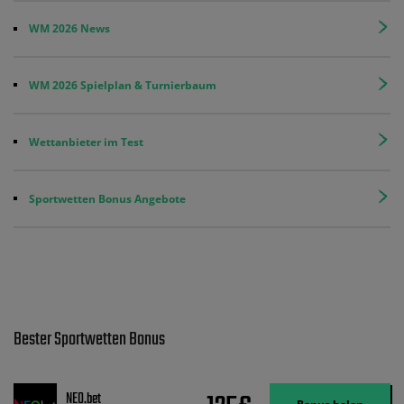
WM 2026 News
WM 2026 Spielplan & Turnierbaum
Wettanbieter im Test
Sportwetten Bonus Angebote
Bester Sportwetten Bonus
NEO.bet