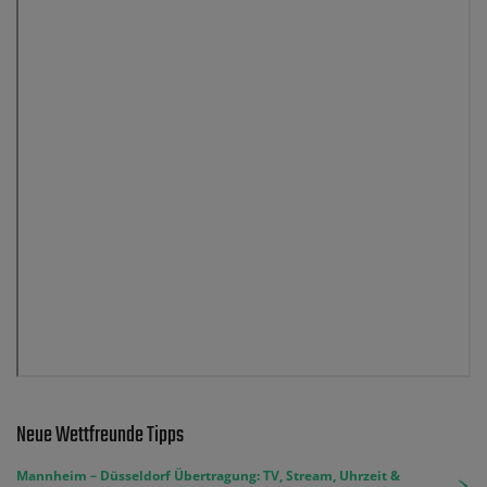
Neue Wettfreunde Tipps
Mannheim – Düsseldorf Übertragung: TV, Stream, Uhrzeit &