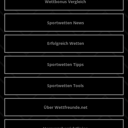
Wettbonus Vergleich
Sportwetten News
Erfolgreich Wetten
Sportwetten Tipps
Sportwetten Tools
Über Wettfreunde.net