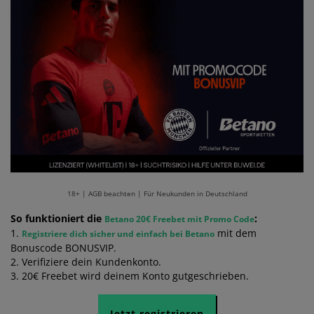
18+ | AGB beachten | Für Neukunden in Deutschland
So funktioniert die
:
Betano 20€ Freebet mit Promo Code
1.
mit dem
Registriere dich sicher und einfach bei Betano
Bonuscode BONUSVIP.
2. Verifiziere dein Kundenkonto.
3. 20€ Freebet wird deinem Konto gutgeschrieben.
Jetzt registrieren