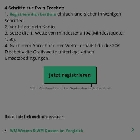
4 Schritte zur Bwin Freebet:
1.
einfach und sicher in wenigen
Registriere dich bei Bwin
Schritten.
2. Verifiziere dein Konto.
3. Setze die 1. Wette von mindestens 10€ (Mindestquote:
1.50).
4. Nach dem Abrechnen der Wette, erhältst du die 20€
Freebet – die Gratiswette unterliegt keinen
Umsatzbedingungen.
Jetzt registrieren
18+ | AGB beachten | Für Neukunden in Deutschland
Das könnte Dich auch interessieren:
WM Wetten & WM Quoten im Vergleich