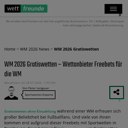
Wir erhalten eine Provision von den hier angeführten Buchmachern. 18+ | AGB gelten. Glücksspiel
kann abhängig machen. Spiele mit Verantwortung.
Home
>
WM 2026 News
>
WM 2026 Gratiswetten
WM 2026 Gratiswetten – Wettanbieter Freebets für
die WM
Aktualisiert am 28.07.2026 - 7:35 Uhr
Von Peter Lengauer
Sportwetten-Experte
während einer WM erfreuen sich
Gratiswetten ohne Einzahlung
großer Beliebtheit bei Fußballfans. Und viele von ihnen
kommen erst aufgrund dieser Freebets mit Sportwetten in