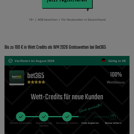
18+ | AGB beachten | Für Neukunden in Deutschland
Bis zu 100 € in Wett Credits als WM 2026 Gratiswetten bei Bet365
Verifiziert im August 2026
Gültig in DE
100%
bet365
Wettbonus
Wett-Credits für neue Kunden
bet365 auswählen
Registrierung
Bonuscode suchen
Code kopieren
Bonus sichern
starten