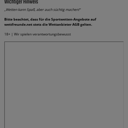
Wichtiger Hinweis
„Wetten kann Spaß, aber auch süchtig machen!“
Bitte beachtet, dass für die Sportwetten-Angebote auf
wettfreunde.net stets die Wettanbieter AGB gelten.
18+ | Wir spielen verantwortungsbewusst