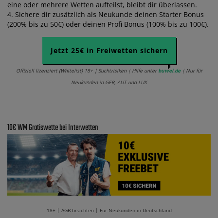
eine oder mehrere Wetten aufteilst, bleibt dir überlassen.
4. Sichere dir zusätzlich als Neukunde deinen Starter Bonus
(200% bis zu 50€) oder deinen Profi Bonus (100% bis zu 100€).
Jetzt 25€ in Freiwetten sichern
Offiziell lizenziert (Whitelist) 18+ | Suchtrisiken | Hilfe unter
buwei.de
| Nur für
Neukunden in GER, AUT und LUX
10€ WM Gratiswette bei Interwetten
18+ | AGB beachten | Für Neukunden in Deutschland