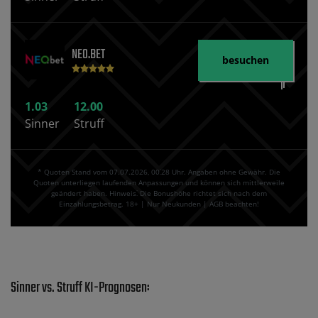
NEO.BET
besuchen
1.03
12.00
Sinner
Struff
* Quoten Stand vom 07.07.2026‚ 00⁚28 Uhr. Angaben ohne Gewähr. Die
Quoten unterliegen laufenden Anpassungen und können sich mittlerweile
geändert haben. Hinweis⁚ Die Bonushöhe richtet sich nach dem
Einzahlungsbetrag. 18+ | Nur Neukunden | AGB beachten!
Sinner vs. Struff KI-Prognosen: