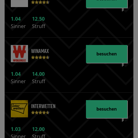
1.04
12.50
Sinner
Struff
WINAMAX
besuchen
1.04
14.00
Sinner
Struff
INTERWETTEN
besuchen
1.03
12.00
Sinner
Struff