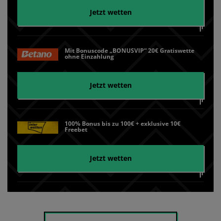
Jetzt wetten
Mit Bonuscode „BONUSVIP“ 20€ Gratiswette
ohne Einzahlung
Jetzt wetten
100% Bonus bis zu 100€ + exklusive 10€
Freebet
Jetzt wetten