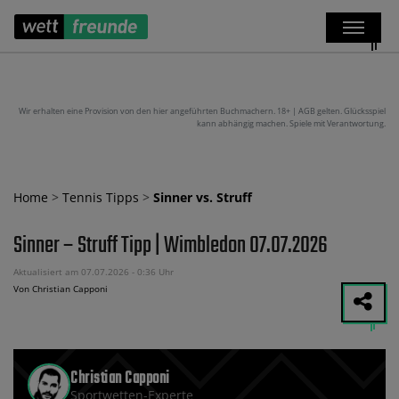
Wir erhalten eine Provision von den hier angeführten Buchmachern. 18+ | AGB gelten. Glücksspiel
kann abhängig machen. Spiele mit Verantwortung.
Home
>
Tennis Tipps
>
Sinner vs. Struff
Sinner – Struff Tipp | Wimbledon 07.07.2026
Aktualisiert am 07.07.2026 - 0:36 Uhr
Von Christian Capponi
Christian Capponi
Sportwetten-Experte