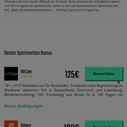
Hintergrunds eine starke Affinität zur Statistik. Seine analytischen Fähigkeiten eignen
sich hervorragend für Sportwetten, wobei er sich auf datenintensive Sportarten wie
NFL, MLB und Football konzentriert. Christian hat seine IT-Expertise…
Bester Sportwetten Bonus
125€
NEO.bet
Bonus holen
18+ | 25 € Freiwetten nur für Neukunden. Freiwetten nach Registrierung im
Wettkonto aktivieren. Gilt in Deutschland, Österreich und Luxemburg.
Mindesteinzahlung: 10€. Einzahlung und Bonus 5x in 100 Tagen mit
Mindestquote 1,5 umsetzen. Maximaler Umsatz: Bonusbetrag pro Wette.
Bedingungen können geändert werden. AGB gelten. Lizenziert; Hilfe bei
Bonus Bedingungen
Suchtrisiken: buwei.de.
Betano