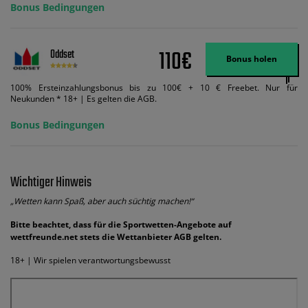
Bonus Bedingungen
110€
Oddset
Bonus holen
100% Ersteinzahlungsbonus bis zu 100€ + 10 € Freebet. Nur für
Neukunden * 18+ | Es gelten die AGB.
Bonus Bedingungen
Wichtiger Hinweis
„Wetten kann Spaß, aber auch süchtig machen!“
Bitte beachtet, dass für die Sportwetten-Angebote auf
wettfreunde.net stets die Wettanbieter AGB gelten.
18+ | Wir spielen verantwortungsbewusst