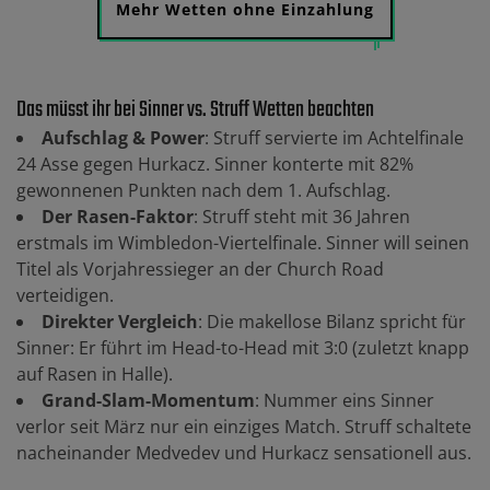
Mehr Wetten ohne Einzahlung
Das müsst ihr bei Sinner vs. Struff Wetten beachten
Aufschlag & Power
: Struff servierte im Achtelfinale
24 Asse gegen Hurkacz. Sinner konterte mit 82%
gewonnenen Punkten nach dem 1. Aufschlag.
Der Rasen-Faktor
: Struff steht mit 36 Jahren
erstmals im Wimbledon-Viertelfinale. Sinner will seinen
Titel als Vorjahressieger an der Church Road
verteidigen.
Direkter Vergleich
: Die makellose Bilanz spricht für
Sinner: Er führt im Head-to-Head mit 3:0 (zuletzt knapp
auf Rasen in Halle).
Grand-Slam-Momentum
: Nummer eins Sinner
verlor seit März nur ein einziges Match. Struff schaltete
nacheinander Medvedev und Hurkacz sensationell aus.