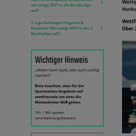
Wettq
3. Liga Tipps
wer steigt 2027 in die Bundesliga
Hurka
auf?
Alle 
3. Liga Meister
NEO.bet Freiwetten
Wettf
DFB Pokal Tipps
3. Liga Aufsteiger Prognose &
Über 
Favoriten: Wer steigt 2027 in die 2.
DFB-Pokal Quoten
Oddset Quotenboost
Bundesliga auf?
Frauen Fussball Tipps
Champions League Quoten
Tipico Promo Code
Wichtiger Hinweis
Europa League Quoten
„Wetten kann Spaß, aber auch süchtig
machen!“
Premier League Meister
Bitte beachtet, dass für die
Sportwetten-Angebote auf
wettfreunde.net stets die
Wettanbieter AGB gelten.
18+ | Wir spielen
verantwortungsbewusst