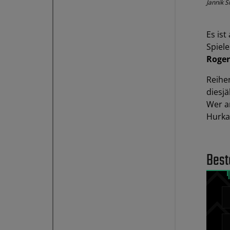
Jannik 
Es is
Spiel
Roger
Reihe
diesjä
Wer a
Hurka
Best