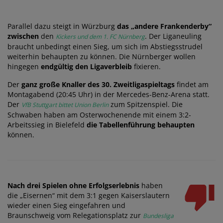
Parallel dazu steigt in Würzburg
das „andere Frankenderby“
zwischen
den
. Der Liganeuling
Kickers und dem 1. FC Nürnberg
braucht unbedingt einen Sieg, um sich im Abstiegsstrudel
weiterhin behaupten zu können. Die Nürnberger wollen
hingegen
endgültig den Ligaverbleib
fixieren.
Der
ganz große Knaller des 30. Zweitligaspieltags
findet am
Montagabend (20:45 Uhr) in der Mercedes-Benz-Arena statt.
Der
zum Spitzenspiel. Die
VfB Stuttgart bittet Union Berlin
Schwaben haben am Osterwochenende mit einem 3:2-
Arbeitssieg in Bielefeld
die Tabellenführung behaupten
können.
Nach drei Spielen ohne Erfolgserlebnis
haben
die „Eisernen“ mit dem 3:1 gegen Kaiserslautern
wieder einen Sieg eingefahren und
Braunschweig vom Relegationsplatz zur
Bundesliga