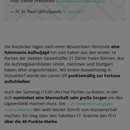
Foto: Eibner Pressefoto
pic.twitter.com/LsMmC6QpZQ
— FC St. Pauli (@fcstpauli)
16. April 2017
Die Kiezkicker legen nach einer desaströsen Hinrunde
eine
fulminante Aufholjagd
hin und haben aus den ersten 14
Partien der zweiten Saisonhälfte 21 Zähler holen können. Nur
die Aufstiegskandidaten Union, Hannover und Stuttgart
haben öfter angeschrieben. Mit einem Auswärtssieg in
Düsseldorf würde die Lienen-Elf
punktemäßig zur Fortuna
aufschließen
.
Auch der Samstag (13:00 Uhr) hat Partien zu bieten, in der
sich
zumindest eine Mannschaft sehr große Sorgen
um den
Ligaverbleib machen muss. Der
1. FC Heidenheim will gegen
den wohl letzten Schritt zum Klassenerhalt
Arminia Bielefeld
machen. Ein Sieg über den Tabellen-17. brächte den FCH
über die 40-Punkte-Marke
.