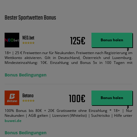
Bester Sportwetten Bonus
125€
NEO.bet
Bonus holen
18+ | 25 € Freiwetten nur für Neukunden. Freiwetten nach Registrierung im
Wettkonto aktivieren. Gilt in Deutschland, Österreich und Luxemburg.
Mindesteinzahlung: 10€. Einzahlung und Bonus 5x in 100 Tagen mit
Mindestquote 1,5 umsetzen. Maximaler Umsatz: Bonusbetrag pro Wette.
Bedingungen können geändert werden. AGB gelten. Lizenziert; Hilfe bei
Bonus Bedingungen
Suchtrisiken: buwei.de.
100€
Betano
Bonus holen
100% Bonus bis 80€ + 20€ Gratiswette ohne Einzahlung * 18+ | Nur
Neukunden | AGB gelten | Lizenziert (Whitelist) | Suchtrisiko | Hilfe unter
buwei.de
Bonus Bedingungen