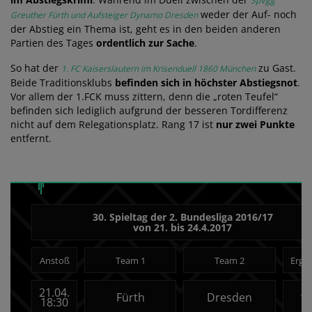
SpVgg
weder der Auf- noch
Greuther Fürth und Aufsteiger Dynamo Dresden
der Abstieg ein Thema ist, geht es in den beiden anderen
Partien des Tages
ordentlich zur Sache
.
So hat der
zu Gast.
1. FC Kaiserslautern im Krisenduell 1860 München
Beide Traditionsklubs
befinden sich in höchster Abstiegsnot
.
Vor allem der 1.FCK muss zittern, denn die „roten Teufel“
befinden sich lediglich aufgrund der besseren Tordifferenz
nicht auf dem Relegationsplatz. Rang 17 ist
nur zwei Punkte
entfernt.
30. Spieltag der 2. Bundesliga 2016/17
von 21. bis 24.4.2017
Anstoß
Team 1
Team 2
Erge
21.04.
Fürth
Dresden
1:
18:30