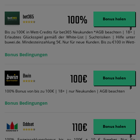
100%
bet365
Bonus holen
Bis zu 100€ in Wett-Credits für bet365 Neukunden *AGB beachten | 18+ |
Erlaubtes Glücksspiel gemäß der White-List | Suchtrisiken | Hilfe unter
buwei.de. Mindesteinzahlung 5€. Nur für neue Kunden. Bis zu €100 in Wett-
Credits. Melden Sie sich an, zahlen Sie €5 oder mehr auf Ihr bet365-Konto
ein und wir geben Ihnen die entsprechende qualifizierende Einzahlung in
Bonus Bedingungen
Wett-Credits, wenn Sie qualifizierende Wetten im gleichen Wert platzieren
und diese abgerechnet werden. Mindestquoten, Wett- und
Zahlungsmethoden-Ausnahmen gelten. Gewinne schließen den Einsatz von
Wett-Credits aus. Es gelten die AGB, Zeitlimits und Ausnahmen. Der Bonus-
100€
Bwin
Code VIPANGEBOT kann während der Anmeldung benutzt werden, jedoch
Bonus holen
ändert dies den Angebotsbetrag in keinster Weise.
100% Bonus von bis zu 100€ | 18+ | nur Neukunden | AGB beachten
Bonus Bedingungen
110€
Oddset
Bonus holen
100% Ersteinzahlungsbonus bis zu 100€ + 10 € Freebet. Nur für