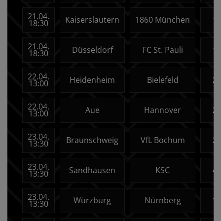
21.04.
Kaiserslautern
1860 München
1:
18:30
21.04.
Düsseldorf
FC St. Pauli
1:
18:30
22.04.
Heidenheim
Bielefeld
2:
13:00
22.04.
Aue
Hannover
2:
13:00
23.04.
Braunschweig
VfL Bochum
2:
13:30
23.04.
Sandhausen
KSC
4:
13:30
23.04.
Würzburg
Nürnberg
1:
13:30