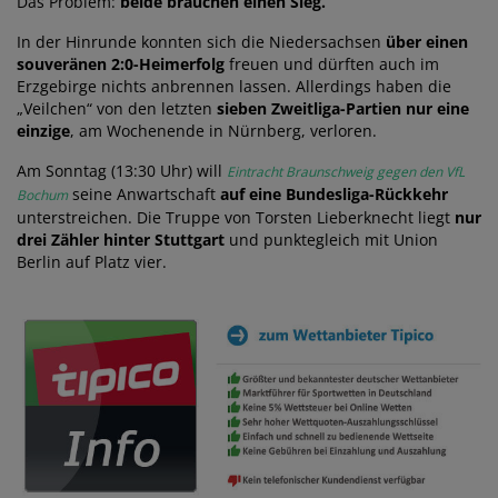
Das Problem:
beide brauchen einen Sieg.
In der Hinrunde konnten sich die Niedersachsen
über einen
souveränen 2:0-Heimerfolg
freuen und dürften auch im
Erzgebirge nichts anbrennen lassen. Allerdings haben die
„Veilchen“ von den letzten
sieben Zweitliga-Partien nur eine
einzige
, am Wochenende in Nürnberg, verloren.
Am Sonntag (13:30 Uhr) will
Eintracht Braunschweig gegen den VfL
seine Anwartschaft
auf eine Bundesliga-Rückkehr
Bochum
unterstreichen. Die Truppe von Torsten Lieberknecht liegt
nur
drei Zähler hinter Stuttgart
und punktegleich mit Union
Berlin auf Platz vier.