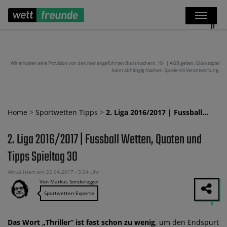
Wir erhalten eine Provision von den hier angeführten Buchmachern. 18+ | AGB gelten. Glücksspiel
kann abhängig machen. Spiele mit Verantwortung.
Home
>
Sportwetten Tipps
>
2. Liga 2016/2017 | Fussball…
2. Liga 2016/2017 | Fussball Wetten, Quoten und
Tipps Spieltag 30
Aktualisiert am 25.04.2017 - 5:34 Uhr
Von Markus Sonderegger
Sportwetten-Experte
Das Wort „Thriller“ ist fast schon zu wenig
, um den Endspurt