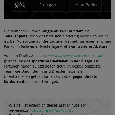
24.04.
Stuttgart
Union Berlin
3:
20:15
Die Münchner Löwen
rangieren zwar auf dem 12.
Tabellenplatz
, doch das hört sich eindeutig besser an, als es
ist. Der Vorsprung auf die Lauterer beträgt nur einen einzigen
Punkt. Im Falle einer Niederlage
droht ein weiterer Absturz
.
Auch im Duell zwischen
Fortuna Düsseldorf und dem FC St. Pauli
geht es um
das sportliche Überleben in der 2. Liga
. Die
Fortunen haben zuletzt gegen deutlich besser platzierte
Team wie Union Berlin und Dresden jeweils ein
Unentschieden geholt, haben sich aber
gegen direkte
Konkurrenten
sehr schwer getan.
Wie geil ist eigentlich dieses Last-Minute-Tor
gewesen…?!
#allezusammen
#fcspfwk
#fcsp