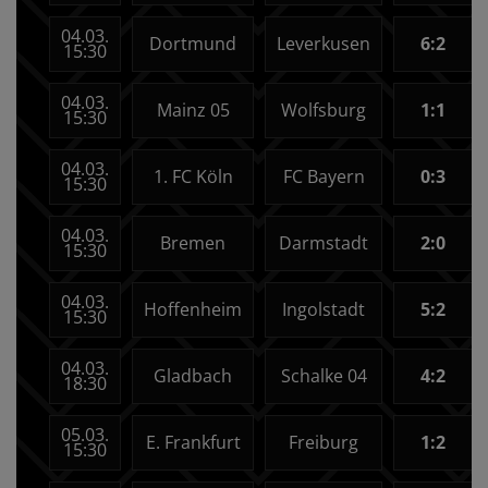
04.03.
Dortmund
Leverkusen
6:2
15:30
04.03.
Mainz 05
Wolfsburg
1:1
15:30
04.03.
1. FC Köln
FC Bayern
0:3
15:30
04.03.
Bremen
Darmstadt
2:0
15:30
04.03.
Hoffenheim
Ingolstadt
5:2
15:30
04.03.
Gladbach
Schalke 04
4:2
18:30
05.03.
E. Frankfurt
Freiburg
1:2
15:30