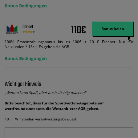
Bonus Bedingungen
110€
Oddset
Bonus holen
100% Ersteinzahlungsbonus bis zu 100€ + 10 € Freebet. Nur für
Neukunden * 18+ | Es gelten die AGB.
Bonus Bedingungen
Wichtiger Hinweis
„Wetten kann Spaß, aber auch süchtig machen!“
Bitte beachtet, dass für die Sportwetten-Angebote auf
wettfreunde.net stets die Wettanbieter AGB gelten.
18+ | Wir spielen verantwortungsbewusst