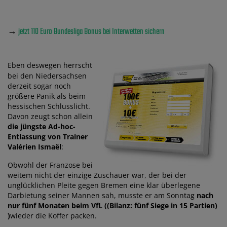
→
jetzt 110 Euro Bundesliga Bonus bei Interwetten sichern
Eben deswegen herrscht
bei den Niedersachsen
derzeit sogar noch
größere Panik als beim
hessischen Schlusslicht.
Davon zeugt schon allein
die jüngste Ad-hoc-
Entlassung von Trainer
Valérien Ismaël
:
Obwohl der Franzose bei
weitem nicht der einzige Zuschauer war, der bei der
unglücklichen Pleite gegen Bremen eine klar überlegene
Darbietung seiner Mannen sah, musste er am Sonntag
nach
nur fünf Monaten beim VfL ((Bilanz: fünf Siege in 15 Partien)
)
wieder die Koffer packen.