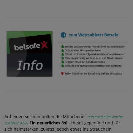
Auf einen solchen hoffen die Münchener
nun auch eine Woche
.
Ein neuerliches 8:0
scheint gegen bei und für
später in Köln
sich heimstarken, zuletzt jedoch etwas ins Straucheln