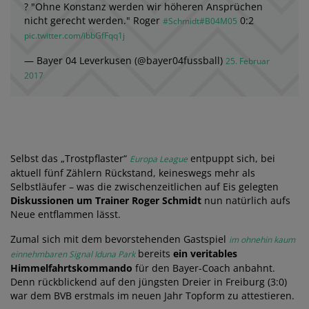
?️ "Ohne Konstanz werden wir höheren Ansprüchen
nicht gerecht werden." Roger
0:2
#Schmidt
#B04M05
pic.twitter.com/ibbGfFqq1j
— Bayer 04 Leverkusen (@bayer04fussball)
25. Februar
2017
Selbst das „Trostpflaster“
entpuppt sich, bei
Europa League
aktuell fünf Zählern Rückstand, keineswegs mehr als
Selbstläufer – was die zwischenzeitlichen auf Eis gelegten
Diskussionen um Trainer Roger Schmidt
nun natürlich aufs
Neue entflammen lässt.
Zumal sich mit dem bevorstehenden Gastspiel
im ohnehin kaum
bereits
ein veritables
einnehmbaren Signal Iduna Park
Himmelfahrtskommando
für den Bayer-Coach anbahnt.
Denn rückblickend auf den jüngsten Dreier in Freiburg (3:0)
war dem BVB erstmals im neuen Jahr Topform zu attestieren.