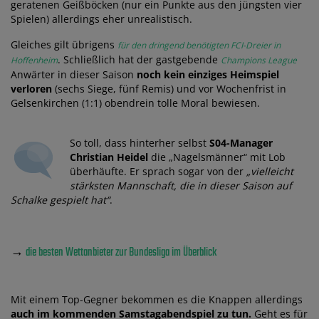
geratenen Geißböcken (nur ein Punkte aus den jüngsten vier
Spielen) allerdings eher unrealistisch.
Gleiches gilt übrigens
für den dringend benötigten FCI-Dreier in
. Schließlich hat der gastgebende
Hoffenheim
Champions League
Anwärter in dieser Saison
noch kein einziges Heimspiel
verloren
(sechs Siege, fünf Remis) und vor Wochenfrist in
Gelsenkirchen (1:1) obendrein tolle Moral bewiesen.
So toll, dass hinterher selbst
S04-Manager
Christian Heidel
die „Nagelsmänner“ mit Lob
überhäufte. Er sprach sogar von der
„vielleicht
stärksten Mannschaft, die in dieser Saison auf
Schalke gespielt hat“
.
→
die besten Wettanbieter zur Bundesliga im Überblick
Mit einem Top-Gegner bekommen es die Knappen allerdings
auch im kommenden Samstagabendspiel zu tun.
Geht es für