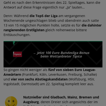
Geht es nach den Erkenntnissen des 22. Spieltages, kann die
Antwort auf diese Frage eigentlich nur „Ja“ lauten…
Denn: Während
die Top5 der Liga
am vergangenen
Wochenende ungeschlagen blieb und obendrein auch satte
13 von 15 möglichen Punkten holte, setzte es für
die dahinter
rangierenden Erstligisten
gleich reihenweise bittere
Enttäuschungen.
jetzt 100 Euro Bundesliga Bonus
→
beim Wettanbieter Tipico
So gingen nicht weniger als
fünf von sieben Euro League-
Anwärtern
(Frankfurt, Köln, Leverkusen, Freiburg, Schalke)
und
vier von sechs Abstiegskandidaten
(Wolfsburg, HSV,
Ingolstadt, Darmstadt) am 22. Spieltag komplett leer aus.
Nutznießer sind Gladbach, Mainz, Bremen und
Augsburg
, deren Dreier sich angesichts der im