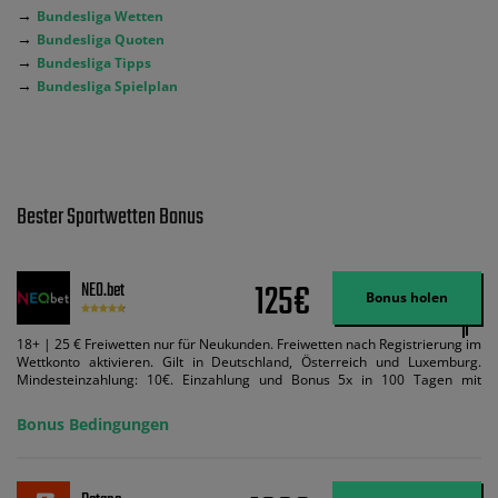
→
Bundesliga Wetten
→
Bundesliga Quoten
→
Bundesliga Tipps
→
Bundesliga Spielplan
Bester Sportwetten Bonus
125€
NEO.bet
Bonus holen
18+ | 25 € Freiwetten nur für Neukunden. Freiwetten nach Registrierung im
Wettkonto aktivieren. Gilt in Deutschland, Österreich und Luxemburg.
Mindesteinzahlung: 10€. Einzahlung und Bonus 5x in 100 Tagen mit
Mindestquote 1,5 umsetzen. Maximaler Umsatz: Bonusbetrag pro Wette.
Bedingungen können geändert werden. AGB gelten. Lizenziert; Hilfe bei
Bonus Bedingungen
Suchtrisiken: buwei.de.