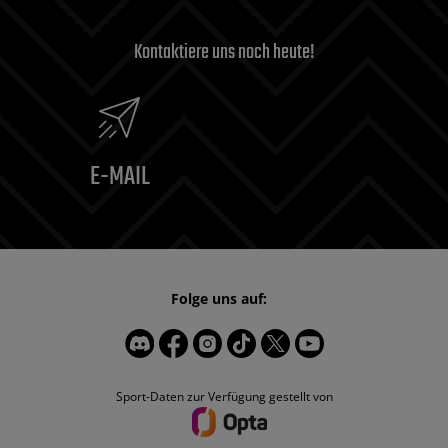
Kontaktiere uns noch heute!
E-MAIL
Folge uns auf:
Sport-Daten zur Verfügung gestellt von