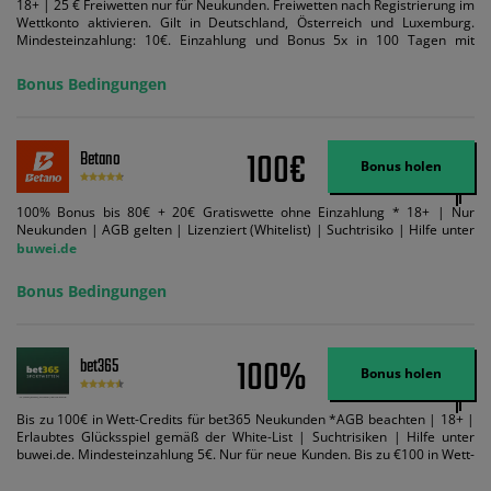
18+ | 25 € Freiwetten nur für Neukunden. Freiwetten nach Registrierung im
Wettkonto aktivieren. Gilt in Deutschland, Österreich und Luxemburg.
Mindesteinzahlung: 10€. Einzahlung und Bonus 5x in 100 Tagen mit
Mindestquote 1,5 umsetzen. Maximaler Umsatz: Bonusbetrag pro Wette.
Bedingungen können geändert werden. AGB gelten. Lizenziert; Hilfe bei
Bonus Bedingungen
Suchtrisiken: buwei.de.
100€
Betano
Bonus holen
100% Bonus bis 80€ + 20€ Gratiswette ohne Einzahlung * 18+ | Nur
Neukunden | AGB gelten | Lizenziert (Whitelist) | Suchtrisiko | Hilfe unter
buwei.de
Bonus Bedingungen
100%
bet365
Bonus holen
Bis zu 100€ in Wett-Credits für bet365 Neukunden *AGB beachten | 18+ |
Erlaubtes Glücksspiel gemäß der White-List | Suchtrisiken | Hilfe unter
buwei.de. Mindesteinzahlung 5€. Nur für neue Kunden. Bis zu €100 in Wett-
Credits. Melden Sie sich an, zahlen Sie €5 oder mehr auf Ihr bet365-Konto
ein und wir geben Ihnen die entsprechende qualifizierende Einzahlung in