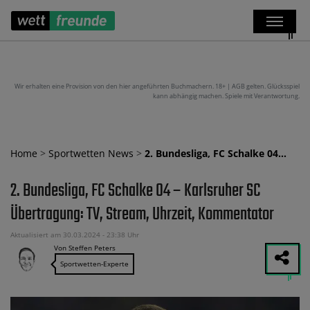
Wir erhalten eine Provision von den hier angeführten Buchmachern. 18+ | AGB gelten. Glücksspiel
kann abhängig machen. Spiele mit Verantwortung.
Home
>
Sportwetten News
>
2. Bundesliga, FC Schalke 04…
2. Bundesliga, FC Schalke 04 – Karlsruher SC
Übertragung: TV, Stream, Uhrzeit, Kommentator
Aktualisiert am 30.03.2024 - 23:38 Uhr
Von Steffen Peters
Sportwetten-Experte