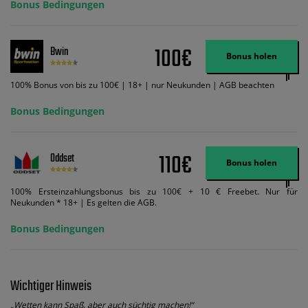
Bonus Bedingungen
Wett-Credits, wenn Sie qualifizierende Wetten im gleichen Wert platzieren
und diese abgerechnet werden. Mindestquoten, Wett- und
Zahlungsmethoden-Ausnahmen gelten. Gewinne schließen den Einsatz von
Wett-Credits aus. Es gelten die AGB, Zeitlimits und Ausnahmen. Der Bonus-
100€
Bwin
Code VIPANGEBOT kann während der Anmeldung benutzt werden, jedoch
Bonus holen
ändert dies den Angebotsbetrag in keinster Weise.
100% Bonus von bis zu 100€ | 18+ | nur Neukunden | AGB beachten
Bonus Bedingungen
110€
Oddset
Bonus holen
100% Ersteinzahlungsbonus bis zu 100€ + 10 € Freebet. Nur für
Neukunden * 18+ | Es gelten die AGB.
Bonus Bedingungen
Wichtiger Hinweis
„Wetten kann Spaß, aber auch süchtig machen!“