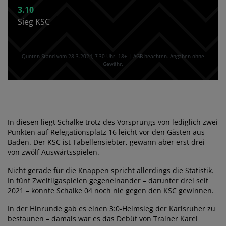
3.10
Sieg KSC
Quoten Stand vom 28.3.2024‚ 7⁚30 Uhr. 18+ | AGB beachten. Angaben ohne
Gewähr.
In diesen liegt Schalke trotz des Vorsprungs von lediglich zwei
Punkten auf Relegationsplatz 16 leicht vor den Gästen aus
Baden. Der KSC ist Tabellensiebter, gewann aber erst drei
von zwölf Auswärtsspielen.
Nicht gerade für die Knappen spricht allerdings die Statistik.
In fünf Zweitligaspielen gegeneinander – darunter drei seit
2021 – konnte Schalke 04 noch nie gegen den KSC gewinnen.
In der Hinrunde gab es einen 3:0-Heimsieg der Karlsruher zu
bestaunen – damals war es das Debüt von Trainer Karel