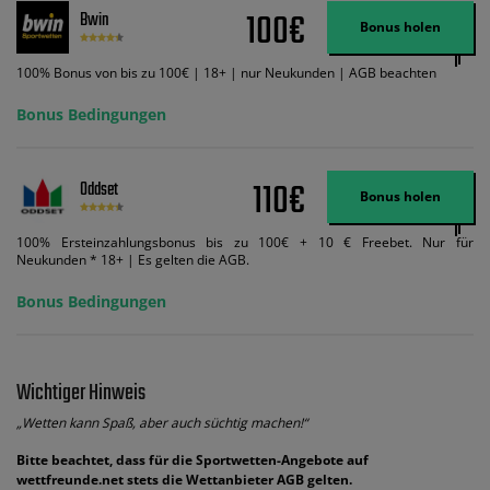
Wett-Credits aus. Es gelten die AGB, Zeitlimits und Ausnahmen. Der Bonus-
100€
Bwin
Code VIPANGEBOT kann während der Anmeldung benutzt werden, jedoch
Bonus holen
ändert dies den Angebotsbetrag in keinster Weise.
100% Bonus von bis zu 100€ | 18+ | nur Neukunden | AGB beachten
Bonus Bedingungen
110€
Oddset
Bonus holen
100% Ersteinzahlungsbonus bis zu 100€ + 10 € Freebet. Nur für
Neukunden * 18+ | Es gelten die AGB.
Bonus Bedingungen
Wichtiger Hinweis
„Wetten kann Spaß, aber auch süchtig machen!“
Bitte beachtet, dass für die Sportwetten-Angebote auf
wettfreunde.net stets die Wettanbieter AGB gelten.