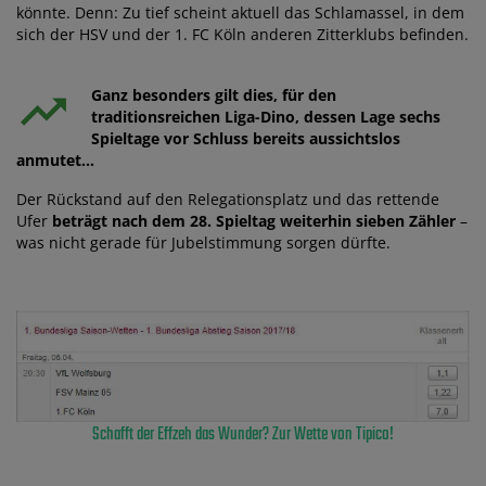
könnte. Denn: Zu tief scheint aktuell das Schlamassel, in dem
sich der HSV und der 1. FC Köln anderen Zitterklubs befinden.
Ganz besonders gilt dies, für den
traditionsreichen Liga-Dino, dessen Lage sechs
Spieltage vor Schluss bereits aussichtslos
anmutet…
Der Rückstand auf den Relegationsplatz und das rettende
Ufer
beträgt nach dem 28. Spieltag weiterhin sieben Zähler
–
was nicht gerade für Jubelstimmung sorgen dürfte.
Schafft der Effzeh das Wunder? Zur Wette von Tipico!