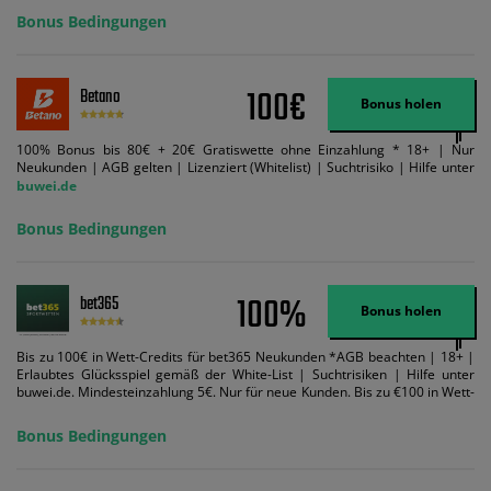
Bedingungen können geändert werden. AGB gelten. Lizenziert; Hilfe bei
Bonus Bedingungen
Suchtrisiken: buwei.de.
100€
Betano
Bonus holen
100% Bonus bis 80€ + 20€ Gratiswette ohne Einzahlung * 18+ | Nur
Neukunden | AGB gelten | Lizenziert (Whitelist) | Suchtrisiko | Hilfe unter
buwei.de
Bonus Bedingungen
100%
bet365
Bonus holen
Bis zu 100€ in Wett-Credits für bet365 Neukunden *AGB beachten | 18+ |
Erlaubtes Glücksspiel gemäß der White-List | Suchtrisiken | Hilfe unter
buwei.de. Mindesteinzahlung 5€. Nur für neue Kunden. Bis zu €100 in Wett-
Credits. Melden Sie sich an, zahlen Sie €5 oder mehr auf Ihr bet365-Konto
ein und wir geben Ihnen die entsprechende qualifizierende Einzahlung in
Bonus Bedingungen
Wett-Credits, wenn Sie qualifizierende Wetten im gleichen Wert platzieren
und diese abgerechnet werden. Mindestquoten, Wett- und
Zahlungsmethoden-Ausnahmen gelten. Gewinne schließen den Einsatz von