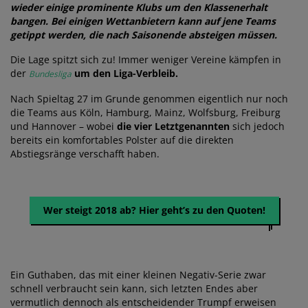
wieder einige prominente Klubs um den Klassenerhalt
bangen. Bei einigen Wettanbietern kann auf jene Teams
getippt werden, die nach Saisonende absteigen müssen.
Die Lage spitzt sich zu! Immer weniger Vereine kämpfen in
der
um den Liga-Verbleib.
Bundesliga
Nach Spieltag 27 im Grunde genommen eigentlich nur noch
die Teams aus Köln, Hamburg, Mainz, Wolfsburg, Freiburg
und Hannover – wobei
die vier Letztgenannten
sich jedoch
bereits ein komfortables Polster auf die direkten
Abstiegsränge verschafft haben.
Wer steigt 2018 ab? Hier geht’s zu den Quoten!
Ein Guthaben, das mit einer kleinen Negativ-Serie zwar
schnell verbraucht sein kann, sich letzten Endes aber
vermutlich dennoch als entscheidender Trumpf erweisen