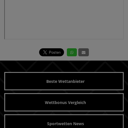
Beste Wettanbieter
Wettbonus Vergleich
Sportwetten News