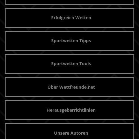
Erfolgreich Wetten
Sportwetten Tipps
Sportwetten Tools
Über Wettfreunde.net
Herausgeberrichtlinien
Unsere Autoren