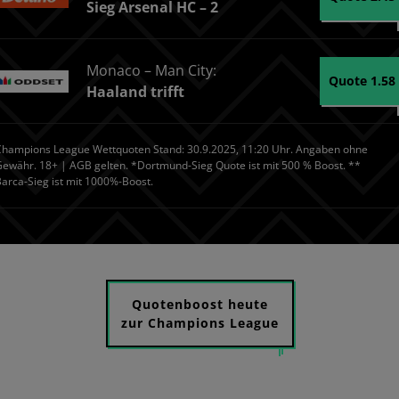
Sieg Arsenal HC – 2
Monaco – Man City:
Quote 1.58
Haaland trifft
Champions League Wettquoten Stand: 30.9.2025, 11:20 Uhr. Angaben ohne
ewähr. 18+ | AGB gelten. *Dortmund-Sieg Quote ist mit 500 % Boost. **
arca-Sieg ist mit 1000%-Boost.
Quotenboost heute
zur Champions League