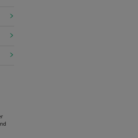
er
und