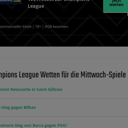
Jetzt
wetten
League
ommerzieller Inhalt | 18+ | AGB beachten.
pions League Wetten für die Mittwoch-Spiele
innt Newcastle in Saint-Gilloise
-Sieg gegen Bilbao
tement-Sieg von Barca gegen PSG?