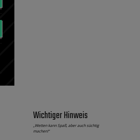
Wichtiger Hinweis
„Wetten kann Spaß, aber auch süchtig
machen!“