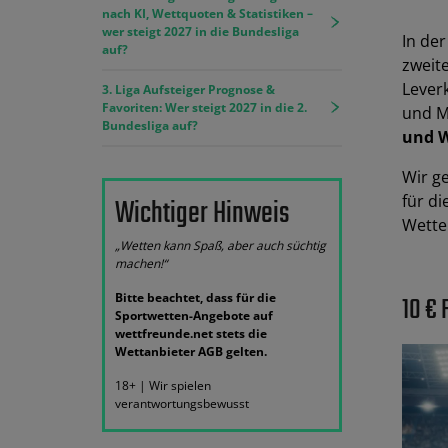
nach KI, Wettquoten & Statistiken –
3. Liga Tipps
wer steigt 2027 in die Bundesliga
Alle 
In de
3. Liga Meister
NEO.bet Freiwetten
auf?
zweit
DFB Pokal Tipps
Leverk
3. Liga Aufsteiger Prognose &
DFB-Pokal Quoten
Oddset Quotenboost
Favoriten: Wer steigt 2027 in die 2.
und M
Bundesliga auf?
Frauen Fussball Tipps
und W
Champions League Quoten
Tipico Promo Code
Wir g
für di
Wichtiger Hinweis
Europa League Quoten
Wette
„Wetten kann Spaß, aber auch süchtig
machen!“
Premier League Meister
Bitte beachtet, dass für die
10 € 
Sportwetten-Angebote auf
wettfreunde.net stets die
Wettanbieter AGB gelten.
18+ | Wir spielen
verantwortungsbewusst