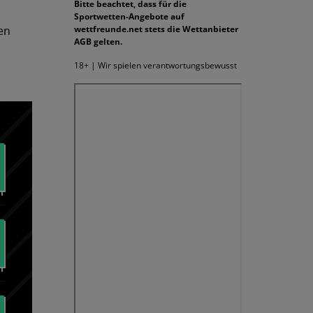
Bitte beachtet, dass für die
Sportwetten-Angebote auf
wettfreunde.net stets die Wettanbieter
en
AGB gelten.
18+ | Wir spielen verantwortungsbewusst