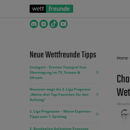
Fussball Tipps
Fussball Quoten
And
And
Bundesliga Tipps & Prognosen
Bundesliga Quoten
Sportwetten Apps im Test
Gratiswetten & Freebets
Baske
Wimb
Tipps
2. Liga Tipps – Experten-
Deutscher Meister
Deutsche Wettanbieter
Quotenboosts heute
Tour 
Prognosen zur 2. Bundesliga
Tenni
Neue Wettfreunde Tipps
Home
Bundesliga Absteiger
Wettanbieter mit PayPal
Bet365 Angebotscode
Forme
Champions League Tipps
Darts
Stuttgart – Everton Testspiel live:
Übertragung im TV, Stream &
Cha
Bundesliga Torschützenkönig
Wettanbieter ohne Steuer
Betano Promo Code
Moto
Uhrzeit
Europa League Tipps
Handb
Wet
Neururer wagt die 2. Liga Prognose:
2. Bundesliga Quoten
Fußball Wettanbieter
Bet at home Quotenboost
Supe
„Meine drei Top-Favoriten für den
Aufstieg“
Conference League Tipps
Eisho
Aktualis
2. Bundesliga Meister
Darts Wettanbieter
Bwin Bonus Code
2. Liga Prognosen – Meine Experten-
Tipps zum 1. Spieltag
Fussball International Tipps
NFL T
Expe
3. Liga Quoten
Neue Wettanbieter 2026
Interwetten Bonus Code
2. Bundesliga Aufsteiger Prognose