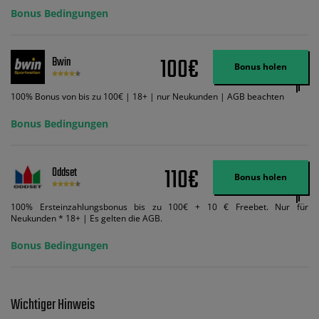
ein und wir geben Ihnen die entsprechende qualifizierende Einzahlung in
Bonus Bedingungen
Wett-Credits, wenn Sie qualifizierende Wetten im gleichen Wert platzieren
und diese abgerechnet werden. Mindestquoten, Wett- und
Zahlungsmethoden-Ausnahmen gelten. Gewinne schließen den Einsatz von
Wett-Credits aus. Es gelten die AGB, Zeitlimits und Ausnahmen. Der Bonus-
100€
Bwin
Code VIPANGEBOT kann während der Anmeldung benutzt werden, jedoch
Bonus holen
ändert dies den Angebotsbetrag in keinster Weise.
100% Bonus von bis zu 100€ | 18+ | nur Neukunden | AGB beachten
Bonus Bedingungen
110€
Oddset
Bonus holen
100% Ersteinzahlungsbonus bis zu 100€ + 10 € Freebet. Nur für
Neukunden * 18+ | Es gelten die AGB.
Bonus Bedingungen
Wichtiger Hinweis