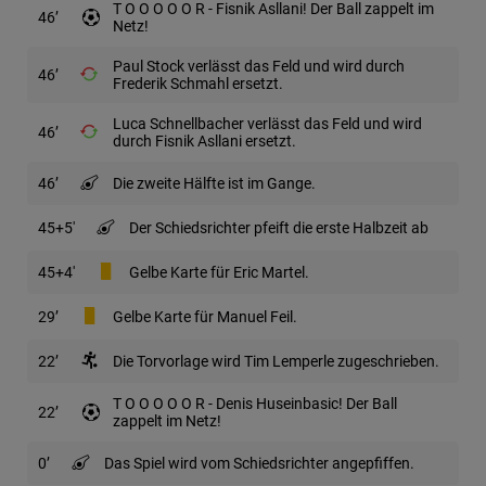
T O O O O O R - Fisnik Asllani! Der Ball zappelt im
46
Netz!
Paul Stock verlässt das Feld und wird durch
46
Frederik Schmahl ersetzt.
Luca Schnellbacher verlässt das Feld und wird
46
durch Fisnik Asllani ersetzt.
46
Die zweite Hälfte ist im Gange.
45
+5
Der Schiedsrichter pfeift die erste Halbzeit ab
45
+4
Gelbe Karte für Eric Martel.
29
Gelbe Karte für Manuel Feil.
22
Die Torvorlage wird Tim Lemperle zugeschrieben.
T O O O O O R - Denis Huseinbasic! Der Ball
22
zappelt im Netz!
0
Das Spiel wird vom Schiedsrichter angepfiffen.