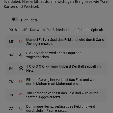
live dabei. Hier erfährst du alle wichtigen Ereignisse wie Tore,
Karten und Wechsel.
Highlights
90
+8
Das wars! Der Schiedsrichter pfeift das Spiel ab
Manuel Feil verlässt das Feld und wird durch Carlo
85
Sickinger ersetzt.
Die Torvorlage wird Leart Paqarada
84
zugeschrieben.
T O O O O O R - Timo Hübers! Der Ball zappelt im
84
Netz!
Filimon Gerezgiher verlässt das Feld und wird
78
durch Mohammad Mahmoud ersetzt.
Tim Lemperle verlässt das Feld und wird durch
78
Steffen Tigges ersetzt.
Dominique Heintz verlässt das Feld und wird
77
durch Julian Pauli ersetzt.