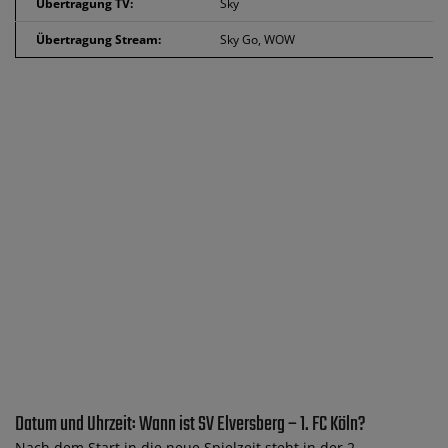
Übertragung TV:
Sky
Übertragung Stream:
Sky Go, WOW
Datum und Uhrzeit: Wann ist SV Elversberg – 1. FC Köln?
Nach dem Start in die neue Spielzeit steht in der 2.