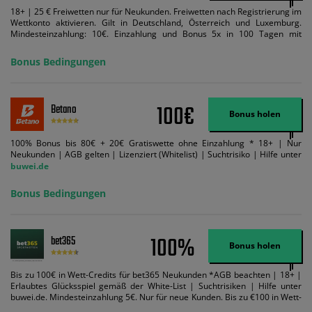
18+ | 25 € Freiwetten nur für Neukunden. Freiwetten nach Registrierung im
Wettkonto aktivieren. Gilt in Deutschland, Österreich und Luxemburg.
Mindesteinzahlung: 10€. Einzahlung und Bonus 5x in 100 Tagen mit
Mindestquote 1,5 umsetzen. Maximaler Umsatz: Bonusbetrag pro Wette.
Bedingungen können geändert werden. AGB gelten. Lizenziert; Hilfe bei
Bonus Bedingungen
Suchtrisiken: buwei.de.
100€
Betano
Bonus holen
100% Bonus bis 80€ + 20€ Gratiswette ohne Einzahlung * 18+ | Nur
Neukunden | AGB gelten | Lizenziert (Whitelist) | Suchtrisiko | Hilfe unter
buwei.de
Bonus Bedingungen
100%
bet365
Bonus holen
Bis zu 100€ in Wett-Credits für bet365 Neukunden *AGB beachten | 18+ |
Erlaubtes Glücksspiel gemäß der White-List | Suchtrisiken | Hilfe unter
buwei.de. Mindesteinzahlung 5€. Nur für neue Kunden. Bis zu €100 in Wett-
Credits. Melden Sie sich an, zahlen Sie €5 oder mehr auf Ihr bet365-Konto