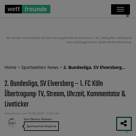
Wir erhalten eine Provision von den hier angeführten Buchmachern. 18+ | AGB gelten. Glücksspiel
kann abhängig machen. Spiele mit Verantwortung.
Home
>
Sportwetten News
>
2. Bundesliga, SV Elversberg…
2. Bundesliga, SV Elversberg – 1. FC Köln
Übertragung: TV, Stream, Uhrzeit, Kommentator &
Liveticker
Aktualisiert am 09.08.2024 - 7:09 Uhr
Von Dennis Kösters
Sportwetten-Experte