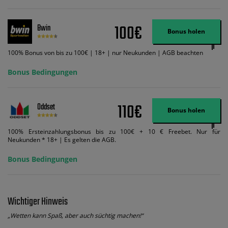
und diese abgerechnet werden. Mindestquoten, Wett- und
Zahlungsmethoden-Ausnahmen gelten. Gewinne schließen den Einsatz von
Wett-Credits aus. Es gelten die AGB, Zeitlimits und Ausnahmen. Der Bonus-
100€
Bwin
Code VIPANGEBOT kann während der Anmeldung benutzt werden, jedoch
Bonus holen
ändert dies den Angebotsbetrag in keinster Weise.
100% Bonus von bis zu 100€ | 18+ | nur Neukunden | AGB beachten
Bonus Bedingungen
110€
Oddset
Bonus holen
100% Ersteinzahlungsbonus bis zu 100€ + 10 € Freebet. Nur für
Neukunden * 18+ | Es gelten die AGB.
Bonus Bedingungen
Wichtiger Hinweis
„Wetten kann Spaß, aber auch süchtig machen!“