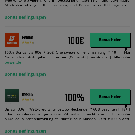
Wettkonto aktivieren. Gilt in Deutschland, Österreich und Luxemburg.
Mindesteinzahlung: 10€. Einzahlung und Bonus 5x in 100 Tagen mit
Mindestquote 1,5 umsetzen. Maximaler Umsatz: Bonusbetrag pro Wette.
Bedingungen können geändert werden. AGB gelten. Lizenziert; Hilfe bei
Bonus Bedingungen
Suchtrisiken: buwei.de.
100€
Betano
Bonus holen
100% Bonus bis 80€ + 20€ Gratiswette ohne Einzahlung * 18+ | Nur
Neukunden | AGB gelten | Lizenziert (Whitelist) | Suchtrisiko | Hilfe unter
buwei.de
Bonus Bedingungen
100%
bet365
Bonus holen
Bis zu 100€ in Wett-Credits für bet365 Neukunden *AGB beachten | 18+ |
Erlaubtes Glücksspiel gemäß der White-List | Suchtrisiken | Hilfe unter
buwei.de. Mindesteinzahlung 5€. Nur für neue Kunden. Bis zu €100 in Wett-
Credits. Melden Sie sich an, zahlen Sie €5 oder mehr auf Ihr bet365-Konto
ein und wir geben Ihnen die entsprechende qualifizierende Einzahlung in
Bonus Bedingungen
Wett-Credits, wenn Sie qualifizierende Wetten im gleichen Wert platzieren