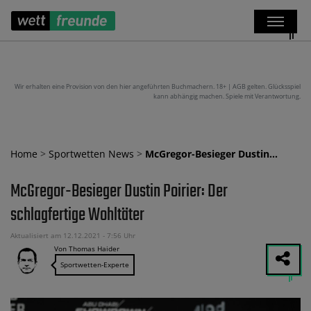
Wir erhalten eine Provision von den hier angeführten Buchmachern. 18+ | AGB gelten. Glücksspiel
kann abhängig machen. Spiele mit Verantwortung.
Home
>
Sportwetten News
>
McGregor-Besieger Dustin…
McGregor-Besieger Dustin Poirier: Der
schlagfertige Wohltäter
Aktualisiert am 12.12.2021 - 7:56 Uhr
Von Thomas Haider
Sportwetten-Experte