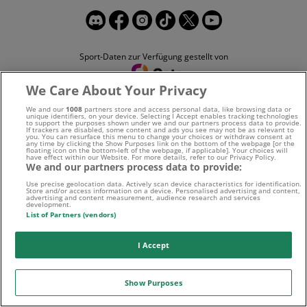
Sport-Daten zur Verfügung gestellt von
We Care About Your Privacy
We and our
1008
partners store and access personal data, like browsing data or
WETTFREUNDE.NET IST STOLZER PARTNER VON
unique identifiers, on your device. Selecting I Accept enables tracking technologies
to support the purposes shown under we and our partners process data to provide.
If trackers are disabled, some content and ads you see may not be as relevant to
you. You can resurface this menu to change your choices or withdraw consent at
any time by clicking the Show Purposes link on the bottom of the webpage [or the
floating icon on the bottom-left of the webpage, if applicable]. Your choices will
have effect within our Website. For more details, refer to our Privacy Policy.
We and our partners process data to provide:
Use precise geolocation data. Actively scan device characteristics for identification.
Store and/or access information on a device. Personalised advertising and content,
advertising and content measurement, audience research and services
development.
List of Partners (vendors)
© 2008 - 2026 -
WETTFREUNDE.NET
- PLAY RESPONSIBLY |
I Accept
RECHTLICHER HINWEIS: VORAUSSETZUNG FÜR DIE NUTZUNG VON
WETTFREUNDE.NET IST VOLLJÄHRIGKEIT SOWIE DIE BEACHTUNG
DER FÜR DICH GELTENDEN GLÜCKSSPIELGESETZE UND DER AGB
DER WETTANBIETER!
Show Purposes
DATENSCHUTZ
|
SICHERE WETTEN
|
COOKIE-RICHTLINIE
|
IMPRESSUM