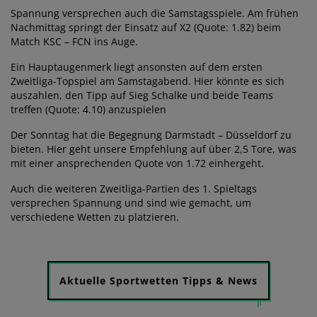
Spannung versprechen auch die Samstagsspiele. Am frühen
Nachmittag springt der Einsatz auf X2 (Quote: 1.82) beim
Match KSC – FCN ins Auge.
Ein Hauptaugenmerk liegt ansonsten auf dem ersten
Zweitliga-Topspiel am Samstagabend. Hier könnte es sich
auszahlen, den Tipp auf Sieg Schalke und beide Teams
treffen (Quote: 4.10) anzuspielen
Der Sonntag hat die Begegnung Darmstadt – Düsseldorf zu
bieten. Hier geht unsere Empfehlung auf über 2,5 Tore, was
mit einer ansprechenden Quote von 1.72 einhergeht.
Auch die weiteren Zweitliga-Partien des 1. Spieltags
versprechen Spannung und sind wie gemacht, um
verschiedene Wetten zu platzieren.
Aktuelle Sportwetten Tipps & News