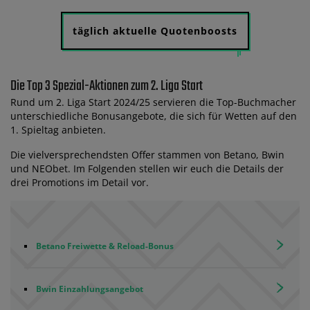
täglich aktuelle Quotenboosts
Die Top 3 Spezial-Aktionen zum 2. Liga Start
Rund um 2. Liga Start 2024/25 servieren die Top-Buchmacher
unterschiedliche Bonusangebote, die sich für Wetten auf den
1. Spieltag anbieten.
Die vielversprechendsten Offer stammen von Betano, Bwin
und NEObet. Im Folgenden stellen wir euch die Details der
drei Promotions im Detail vor.
Betano Freiwette & Reload-Bonus
Bwin Einzahlungsangebot