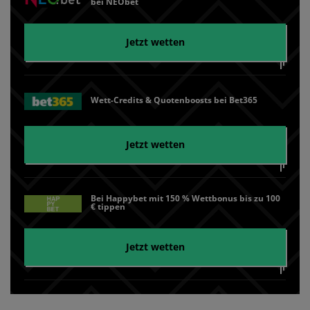
bei NEObet
Jetzt wetten
Wett-Credits & Quotenboosts bei Bet365
Jetzt wetten
Bei Happybet mit 150 % Wettbonus bis zu 100
€ tippen
Jetzt wetten