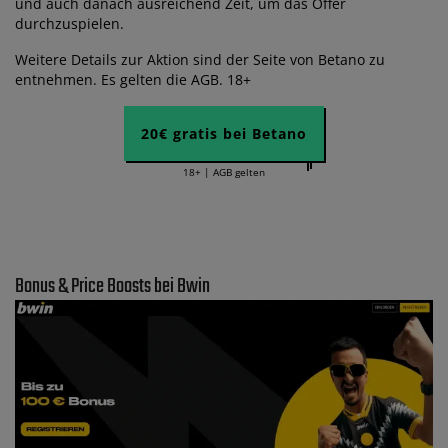
und auch danach ausreichend Zeit, um das Offer
durchzuspielen.
Weitere Details zur Aktion sind der Seite von Betano zu
entnehmen. Es gelten die AGB. 18+
20€ gratis bei Betano
18+ | AGB gelten
Bonus & Price Boosts bei Bwin