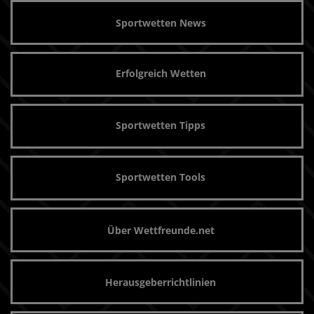
Sportwetten News
Erfolgreich Wetten
Sportwetten Tipps
Sportwetten Tools
Über Wettfreunde.net
Herausgeberrichtlinien