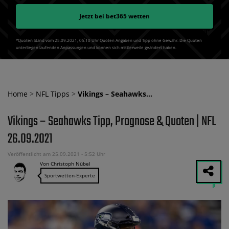
Jetzt bei
bet365
wetten
*Quoten Stand vom 25.09.2021‚ 05⁚10 Uhr Quoten Angaben und Tipp ohne Gewähr. Die Quoten
unterliegen laufenden Anpassungen und können sich mittlerweile geändert haben.
Home
>
NFL Tipps
>
Vikings – Seahawks…
Vikings – Seahawks Tipp, Prognose & Quoten | NFL
26.09.2021
Veröffentlicht am 25.09.2021 - 5:52 Uhr
Von Christoph Nübel
Sportwetten-Experte