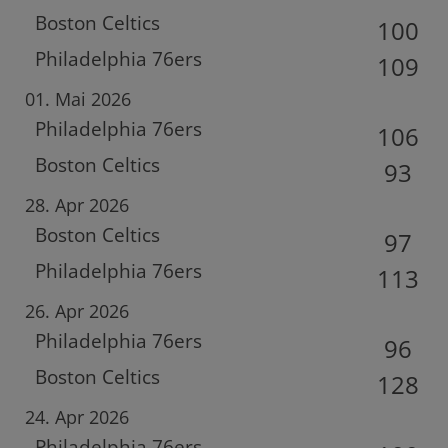
Boston Celtics
100
Philadelphia 76ers
109
01. Mai 2026
Philadelphia 76ers
106
Boston Celtics
93
28. Apr 2026
Boston Celtics
97
Philadelphia 76ers
113
26. Apr 2026
Philadelphia 76ers
96
Boston Celtics
128
24. Apr 2026
Philadelphia 76ers