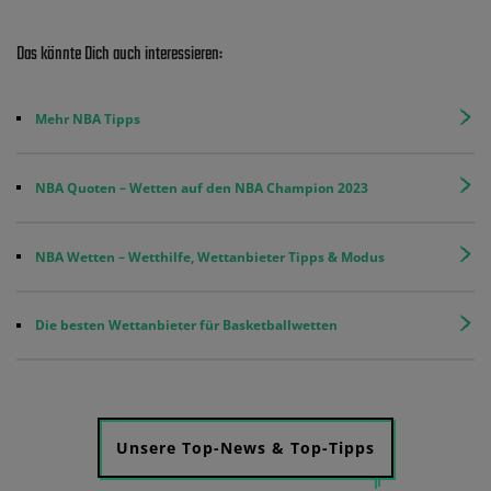
Das könnte Dich auch interessieren:
Mehr NBA Tipps
NBA Quoten – Wetten auf den NBA Champion 2023
NBA Wetten – Wetthilfe, Wettanbieter Tipps & Modus
Die besten Wettanbieter für Basketballwetten
Unsere Top-News & Top-Tipps