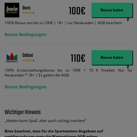
Wett-Credits aus. Es gelten die AGB, Zeitlimits und Ausnahmen. Der Bonus-
100€
Bwin
Code VIPANGEBOT kann während der Anmeldung benutzt werden, jedoch
Bonus holen
ändert dies den Angebotsbetrag in keinster Weise.
100% Bonus von bis zu 100€ | 18+ | nur Neukunden | AGB beachten
Bonus Bedingungen
110€
Oddset
Bonus holen
100% Ersteinzahlungsbonus bis zu 100€ + 10 € Freebet. Nur für
Neukunden * 18+ | Es gelten die AGB.
Bonus Bedingungen
Wichtiger Hinweis
„Wetten kann Spaß, aber auch süchtig machen!“
Bitte beachtet, dass für die Sportwetten-Angebote auf
wettfreunde.net stets die Wettanbieter AGB gelten.