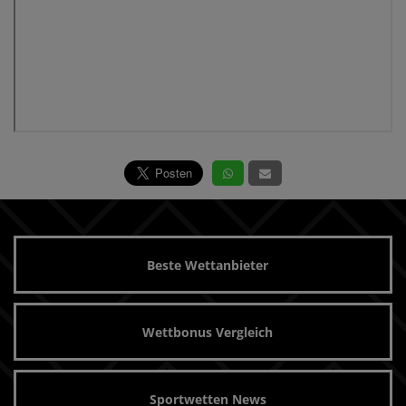
Beste Wettanbieter
Wettbonus Vergleich
Sportwetten News