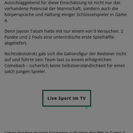
Ausschlaggebend für diese Einschätzung ist nicht nur das
vorhandene Potenzial der Mannschaft, sondern auch die
Körpersprache und Haltung einiger Schlüsselspieler in Game
4.
Denn Jayson Tatum hatte mit nur einem von 9 Versuchen, 2
Punkte und 2 Fouls eine unterirdische erste Spielhälfte
abgeliefert.
Nichtsdestotrotz gab sich die Galionsfigur der Bostoner nicht
auf und führte sein Team fast zu einem erfolgreichen
Comeback – sicherlich keine Selbstverständlichkeit für einen
solch jungen Spieler.
Live Sport im TV
James Harden musste hingegen aufseiten der PHI in Game 4