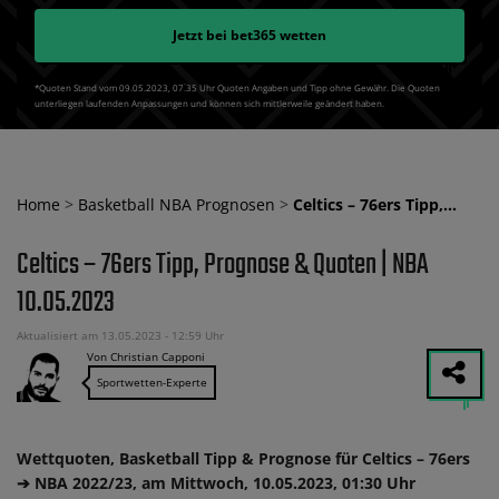
Jetzt bei
bet365
wetten
*Quoten Stand vom 09.05.2023‚ 07⁚35 Uhr Quoten Angaben und Tipp ohne Gewähr. Die Quoten
unterliegen laufenden Anpassungen und können sich mittlerweile geändert haben.
Home
>
Basketball NBA Prognosen
>
Celtics – 76ers Tipp,…
Celtics – 76ers Tipp, Prognose & Quoten | NBA
10.05.2023
Aktualisiert am 13.05.2023 - 12:59 Uhr
Von Christian Capponi
Sportwetten-Experte
Wettquoten, Basketball Tipp & Prognose für Celtics – 76ers
➔ NBA 2022/23, am Mittwoch, 10.05.2023, 01:30 Uhr