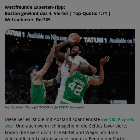
Wettfreunde Experten-Tipp:
Boston gewinnt das 4. Viertel | Top-Quote: 1.71 |
Wettanbieter: Bet365
Joel Embiid / 76ers (© IMAGO / USA TODAY Network)
Diese Series ist die mit Abstand spannendste
der NBA-Play-offs
. Und auch wenn ich insgeheim die Celtics favorisiere,
2023
finden die Sixers doch ihre Mittel und Wege, um dank
gelegentlicher Leistungsexplosionen zu Beginn der Partie