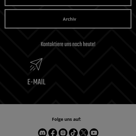
Archiv
Kontaktiere uns noch heute!
E-MAIL
Folge uns auf: