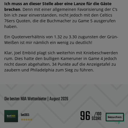
Ich muss an dieser Stelle aber eine Lanze für die Gäste
brechen
. Denn mit einer allgemeinen Favorisierung der C’s
bin ich zwar einverstanden, nicht jedoch mit den Celtics
76ers Quoten, die die Buchmacher zu Game 5 ausgerufen
haben.
Ein Quotenverhältnis von 1.32 zu 3.30 zugunsten der Grün-
Weißen ist mir nämlich ein wenig zu deutlich!
Klar, Joel Embiid plagt sich weiterhin mit Kniebeschwerden
rum. Dies hatte den bulligen Kameruner in Game 4 jedoch
nicht davon abgehalten, 34 Punkte auf die Anzeigetafel zu
zaubern und Philadelphia zum Sieg zu führen.
Die besten NBA Wettanbieter | August 2026
96
/100
bet365
besuchen