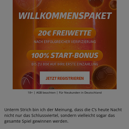
18+ | AGB beachten | Für Neukunden in Deutschland
Unterm Strich bin ich der Meinung, dass die C’s heute Nacht
nicht nur das Schlussviertel, sondern vielleicht sogar das
gesamte Spiel gewinnen werden.