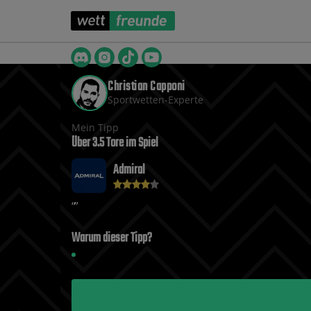
Fussball Tipps
Fussball Quoten
And
And
Bundesliga Tipps & Prognosen
Bundesliga Quoten
Sportwetten Apps im Test
Gratiswetten & Freebets
Baske
Wimb
Tipps
Christian Capponi
Sportwetten-Experte
2. Liga Tipps – Experten-
Deutscher Meister
Deutsche Wettanbieter
Quotenboosts heute
Tour 
Prognosen zur 2. Bundesliga
Tenni
Mein Tipp
Über 3.5 Tore im Spiel
Bundesliga Absteiger
Wettanbieter mit PayPal
Bet365 Angebotscode
Forme
Champions League Tipps
Darts
Admiral
Bundesliga Torschützenkönig
Wettanbieter ohne Steuer
Betano Promo Code
Moto
Europa League Tipps
Handb
2. Bundesliga Quoten
Fußball Wettanbieter
Bet at home Quotenboost
Supe
Warum dieser Tipp?
Conference League Tipps
Eisho
2. Bundesliga Meister
Darts Wettanbieter
Bwin Bonus Code
Fussball International Tipps
NFL T
Expe
3. Liga Quoten
Neue Wettanbieter 2026
Interwetten Bonus Code