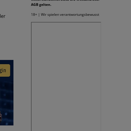
AGB gelten.
18+ | Wir spielen verantwortungsbewusst
der