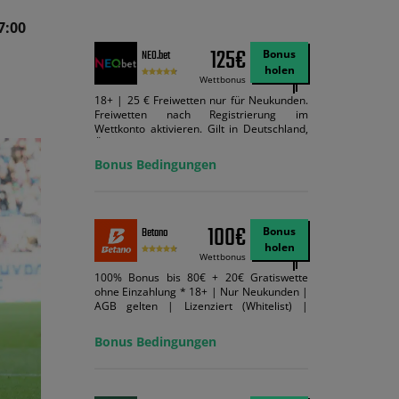
7:00
125€
NEO.bet
Bonus
holen
Wettbonus
18+ | 25 € Freiwetten nur für Neukunden.
Freiwetten nach Registrierung im
Wettkonto aktivieren. Gilt in Deutschland,
Österreich und Luxemburg.
Mindesteinzahlung: 10€. Einzahlung und
Bonus Bedingungen
Bonus 5x in 100 Tagen mit Mindestquote
1,5 umsetzen. Maximaler Umsatz:
Bonusbetrag pro Wette. Bedingungen
können geändert werden. AGB gelten.
100€
Lizenziert; Hilfe bei Suchtrisiken: buwei.de.
Betano
Bonus
holen
Wettbonus
100% Bonus bis 80€ + 20€ Gratiswette
ohne Einzahlung * 18+ | Nur Neukunden |
AGB gelten | Lizenziert (Whitelist) |
Suchtrisiko | Hilfe unter
buwei.de
Bonus Bedingungen