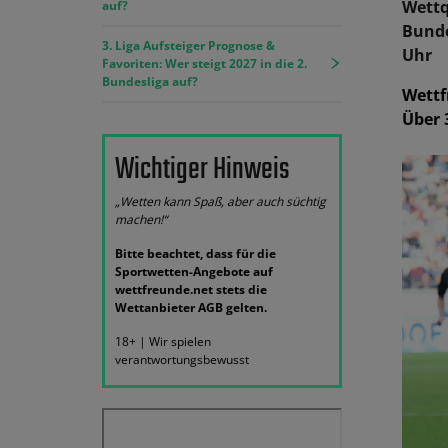
Wettq
auf?
Bunde
3. Liga Aufsteiger Prognose &
Uhr
Favoriten: Wer steigt 2027 in die 2.
Bundesliga auf?
Wettf
Über 
Wichtiger Hinweis
„Wetten kann Spaß, aber auch süchtig
machen!“
Bitte beachtet, dass für die
Sportwetten-Angebote auf
wettfreunde.net stets die
Wettanbieter AGB gelten.
18+ | Wir spielen
verantwortungsbewusst