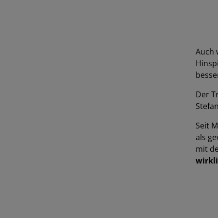
Auch w
Hinspi
besse
Der T
Stefan
Seit M
als g
mit de
wirkl