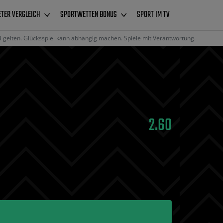
TER VERGLEICH
SPORTWETTEN BONUS
SPORT IM TV
 gelten. Glücksspiel kann abhängig machen. Spiele mit Verantwortung.
ndneue Tipps !
 Sportwetten Events
Sportwetten News
General
Sportwetten News
Uncategorized
2. Liga Tipps - Experten-Prognosen
General
Stuttgart – Everton Testspiel live:
WM Wetten & Weltmeister Quoten –
Aktualisiert Aug. 6
Aktualisiert Juli 19
Sportwetten News
General
Neururer wagt die 2. Liga Prognose:
Super Bowl Wettquoten & NFL Wetten:
Aktualisiert Aug. 7
Aktualisiert Juli 27
Sportwetten News
Champions League Quoten | Wettquoten
Übertragung im TV, Stream & Uhrzeit
wer gewinnt die WM 2026?
Aktualisiert Aug. 5
2. Bundesliga Aufsteiger Prognose nach
Bundesliga Meister Quoten & Wetten
zur 2. Bundesliga
„Meine drei Top-Favoriten für den
Wer gewinnt den Super Bowl 2027?
Aktualisiert Aug. 7
Aktualisiert Aug. 7
3. Liga Aufsteiger Prognose & Favoriten:
CL Sieger 2027 & beste Wetten
Aktualisiert Aug. 7
2. Liga Prognosen – Meine Experten-
KI, Wettquoten & Statistiken – wer
2027 – Wer wird deutscher Meister?
Aufstieg“
Aktualisiert Aug. 7
Wer steigt 2027 in die 2. Bundesliga auf?
2.60
Tipps zum 1. Spieltag
steigt 2027 in die Bundesliga auf?