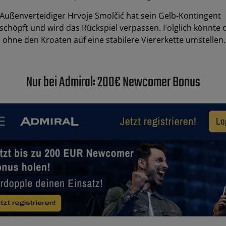
Außenverteidiger Hrvoje Smolčić hat sein Gelb-Kontingent
schöpft und wird das Rückspiel verpassen. Folglich könnte 
 ohne den Kroaten auf eine stabilere Viererkette umstellen.
Nur bei Admiral: 200€ Newcomer Bonus