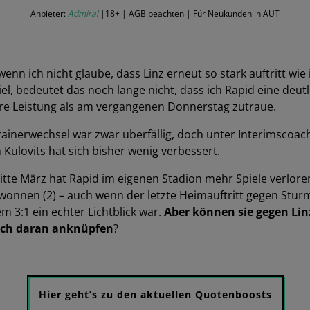
Anbieter:
Admiral
|18+ | AGB beachten | Für Neukunden in AUT
enn ich nicht glaube, dass Linz erneut so stark auftritt wie
el, bedeutet das noch lange nicht, dass ich Rapid eine deutl
re Leistung als am vergangenen Donnerstag zutraue.
rainerwechsel war zwar überfällig, doch unter Interimscoac
 Kulovits hat sich bisher wenig verbessert.
itte März hat Rapid im eigenen Stadion mehr Spiele verloren
ewonnen (2) – auch wenn der letzte Heimauftritt gegen Stur
m 3:1 ein echter Lichtblick war.
Aber können sie gegen Lin
ich daran anknüpfen
?
Hier geht’s zu den aktuellen Quotenboosts