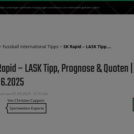
ten unterliegen laufenden Anpassungen und können sich mittlerweile geändert haben.
Sportwetten Tipps
>
Fussball International Tipps
>
SK Rapid – LASK Tipp,…
Rapid – LASK Tipp, Prognose & Quoten |
06.2025
iert am 01.06.2025 - 0:15 Uhr
Von Christian Capponi
Sportwetten-Experte
WhatsApp