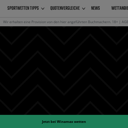
SPORTWETTEN TIPPS
QUOTENVERGLEICHE
NEWS
WETTANBIE
ere Sportwetten Tipps
ere Sportarten
[starrating_addon google=true]
Wir erhalten eine Provision von den hier angeführten Buchmachern. 18+ | AGB
tball NBA Prognosen und
ledon Wettquoten
Bra
Top
de France Wettquoten
s Tipps
l 1 Weltmeister Quoten
 Tipps
 GP Weltmeister Quoten
all Tipps
r Bowl Wettquoten
ckey Tipps
ipps & Prognosen von
Jetzt bei
Winamax
wetten
rten