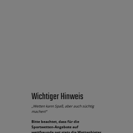
Wichtiger Hinweis
„Wetten kann Spaß, aber auch süchtig
machen!“
Bitte beachtet, dass für die
Sportwetten-Angebote auf
wettfreunde.net stets die Wettanbieter