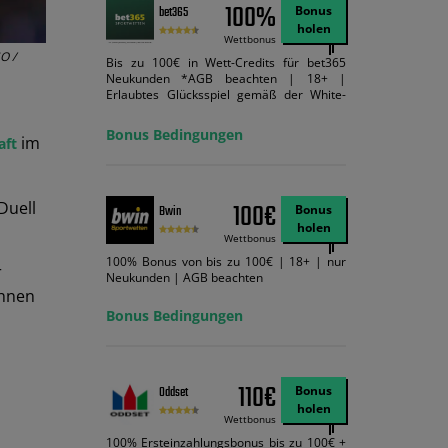
100%
bet365
Bonus
holen
Wettbonus
O /
Bis zu 100€ in Wett-Credits für bet365
Neukunden *AGB beachten | 18+ |
Erlaubtes Glücksspiel gemäß der White-
List | Suchtrisiken | Hilfe unter buwei.de.
Mindesteinzahlung 5€. Nur für neue
Bonus Bedingungen
im
aft
Kunden. Bis zu €100 in Wett-Credits.
Melden Sie sich an, zahlen Sie €5 oder
mehr auf Ihr bet365-Konto ein und wir
geben Ihnen die entsprechende
100€
Duell
qualifizierende Einzahlung in Wett-Credits,
Bwin
Bonus
wenn Sie qualifizierende Wetten im
holen
gleichen Wert platzieren und diese
Wettbonus
abgerechnet werden. Mindestquoten,
100% Bonus von bis zu 100€ | 18+ | nur
r
Wett- und Zahlungsmethoden-Ausnahmen
Neukunden | AGB beachten
gelten. Gewinne schließen den Einsatz von
ohnen
Wett-Credits aus. Es gelten die AGB,
Bonus Bedingungen
Zeitlimits und Ausnahmen. Der Bonus-
Code VIPANGEBOT kann während der
Anmeldung benutzt werden, jedoch ändert
dies den Angebotsbetrag in keinster
Weise.
110€
Oddset
Bonus
holen
Wettbonus
100% Ersteinzahlungsbonus bis zu 100€ +