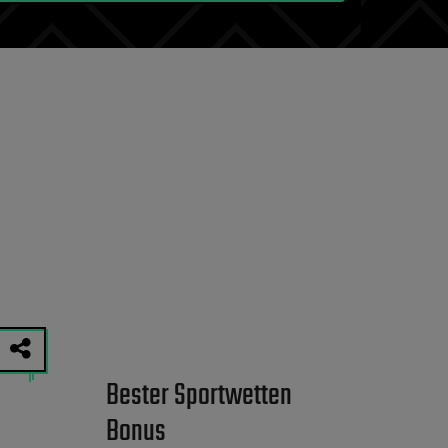
Bester Sportwetten
Email
Bonus