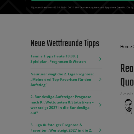
3. Liga Tipps
*Quoten Stand vom 03.01.2024‚ 00⁚11 Uhr Quoten Angaben und Tipp ohne Gewähr. Die Quo
Alle 
3. Liga Meister
NEO.bet Freiwetten
DFB Pokal Tipps
DFB-Pokal Quoten
Oddset Quotenboost
Frauen Fussball Tipps
Neue Wettfreunde Tipps
Home
Champions League Quoten
Tipico Promo Code
Tennis Tipps heute 10.08. |
Spielplan, Prognosen & Wetten
Rea
Europa League Quoten
Neururer wagt die 2. Liga Prognose:
Quo
„Meine drei Top-Favoriten für den
Premier League Meister
Aufstieg“
Aktualis
2. Bundesliga Aufsteiger Prognose
nach KI, Wettquoten & Statistiken –
wer steigt 2027 in die Bundesliga
auf?
3. Liga Aufsteiger Prognose &
Favoriten: Wer steigt 2027 in die 2.