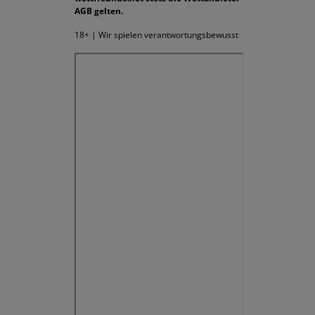
AGB gelten.
18+ | Wir spielen verantwortungsbewusst