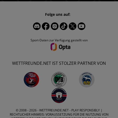
Folge uns auf:
Sport-Daten zur Verfügung gestellt von
WETTFREUNDE.NET IST STOLZER PARTNER VON
© 2008 - 2026 -
WETTFREUNDE.NET
- PLAY RESPONSIBLY |
RECHTLICHER HINWEIS: VORAUSSETZUNG FÜR DIE NUTZUNG VON