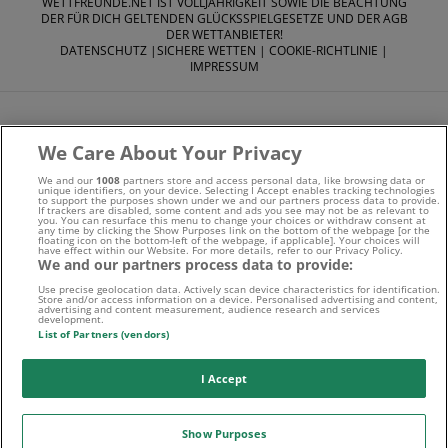
WETTFREUNDE.NET IST VOLLJÄHRIGKEIT SOWIE DIE BEACHTUNG
DER FÜR DICH GELTENDEN GLÜCKSSPIELGESETZE UND DER AGB
DER WETTANBIETER!
DATENSCHUTZ
|
SICHERE WETTEN
|
COOKIE-RICHTLINIE
|
IMPRESSUM
We Care About Your Privacy
We and our
1008
partners store and access personal data, like browsing data or
Suchtrisiken, Glücksspiel kann süchtig machen - Hilfe finden
unique identifiers, on your device. Selecting I Accept enables tracking technologies
to support the purposes shown under we and our partners process data to provide.
If trackers are disabled, some content and ads you see may not be as relevant to
Sie auf
buwei.de
you. You can resurface this menu to change your choices or withdraw consent at
any time by clicking the Show Purposes link on the bottom of the webpage [or the
floating icon on the bottom-left of the webpage, if applicable]. Your choices will
have effect within our Website. For more details, refer to our Privacy Policy.
Alle Anbieter auf dieser Webseite sind offiziell in
We and our partners process data to provide:
Deutschland
lizenziert
und werden von der
Gemeinsamen
Use precise geolocation data. Actively scan device characteristics for identification.
Store and/or access information on a device. Personalised advertising and content,
advertising and content measurement, audience research and services
development.
Glücksspielbehörde der Länder
reguliert
List of Partners (vendors)
I Accept
Show Purposes