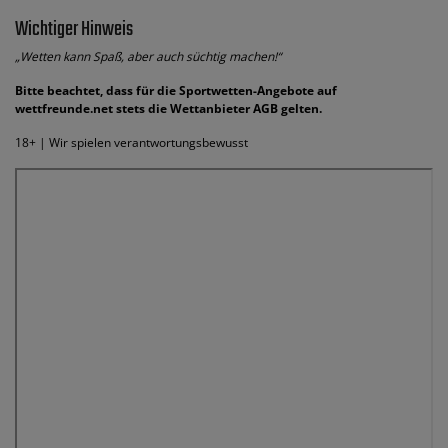
Wichtiger Hinweis
„Wetten kann Spaß, aber auch süchtig machen!“
Bitte beachtet, dass für die Sportwetten-Angebote auf
wettfreunde.net stets die Wettanbieter AGB gelten.
18+ | Wir spielen verantwortungsbewusst