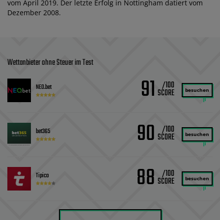
vom April 2019. Der letzte Erfolg in Nottingham datiert vom
Dezember 2008.
Wettanbieter ohne Steuer im Test
91
/100
NEO.bet
besuchen
90
/100
bet365
besuchen
88
/100
Tipico
besuchen