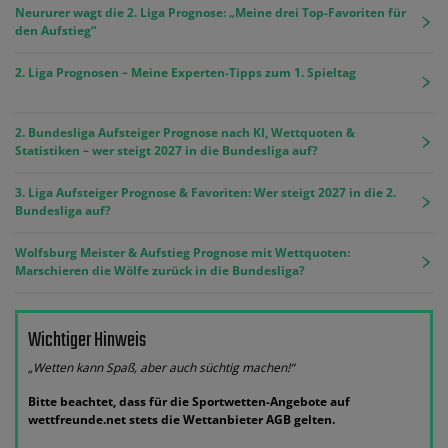
Neururer wagt die 2. Liga Prognose: „Meine drei Top-Favoriten für
den Aufstieg“
2. Liga Prognosen – Meine Experten-Tipps zum 1. Spieltag
2. Bundesliga Aufsteiger Prognose nach KI, Wettquoten &
Statistiken – wer steigt 2027 in die Bundesliga auf?
3. Liga Aufsteiger Prognose & Favoriten: Wer steigt 2027 in die 2.
Bundesliga auf?
Wolfsburg Meister & Aufstieg Prognose mit Wettquoten:
Marschieren die Wölfe zurück in die Bundesliga?
Wichtiger Hinweis
„Wetten kann Spaß, aber auch süchtig machen!“
Bitte beachtet, dass für die Sportwetten-Angebote auf
wettfreunde.net stets die Wettanbieter AGB gelten.