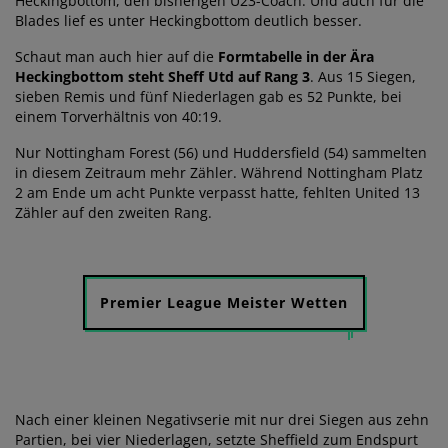
Heckingbottom, den bisherigen U23-Coach. Und auch für die
Blades lief es unter Heckingbottom deutlich besser.
Schaut man auch hier auf die
Formtabelle in der Ära
Heckingbottom steht Sheff Utd auf Rang 3
. Aus 15 Siegen,
sieben Remis und fünf Niederlagen gab es 52 Punkte, bei
einem Torverhältnis von 40:19.
Nur Nottingham Forest (56) und Huddersfield (54) sammelten
in diesem Zeitraum mehr Zähler. Während Nottingham Platz
2 am Ende um acht Punkte verpasst hatte, fehlten United 13
Zähler auf den zweiten Rang.
Premier League Meister Wetten
Nach einer kleinen Negativserie mit nur drei Siegen aus zehn
Partien, bei vier Niederlagen, setzte Sheffield zum Endspurt