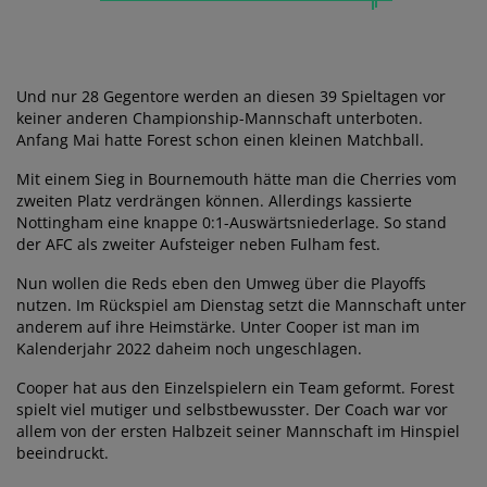
Und nur 28 Gegentore werden an diesen 39 Spieltagen vor
keiner anderen Championship-Mannschaft unterboten.
Anfang Mai hatte Forest schon einen kleinen Matchball.
Mit einem Sieg in Bournemouth hätte man die Cherries vom
zweiten Platz verdrängen können. Allerdings kassierte
Nottingham eine knappe 0:1-Auswärtsniederlage. So stand
der AFC als zweiter Aufsteiger neben Fulham fest.
Nun wollen die Reds eben den Umweg über die Playoffs
nutzen. Im Rückspiel am Dienstag setzt die Mannschaft unter
anderem auf ihre Heimstärke. Unter Cooper ist man im
Kalenderjahr 2022 daheim noch ungeschlagen.
Cooper hat aus den Einzelspielern ein Team geformt. Forest
spielt viel mutiger und selbstbewusster. Der Coach war vor
allem von der ersten Halbzeit seiner Mannschaft im Hinspiel
beeindruckt.