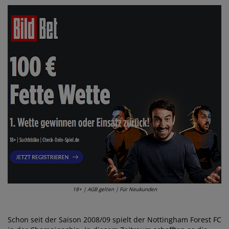
18+ | AGB gelten | Für Neukunden
Schon seit der Saison 2008/09 spielt der Nottingham Forest FC