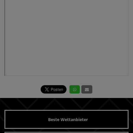
Beste Wettanbieter